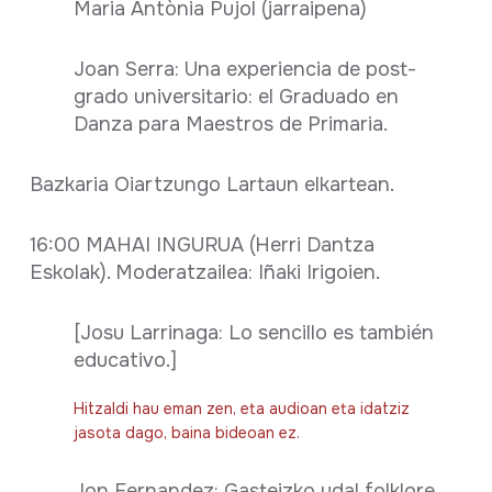
Maria Antònia Pujol (jarraipena)
Joan Serra: Una experiencia de post-
grado universitario: el Graduado en
Danza para Maestros de Primaria.
Bazkaria Oiartzungo Lartaun elkartean.
16:00 MAHAI INGURUA (Herri Dantza
Eskolak). Moderatzailea: Iñaki Irigoien.
[Josu Larrinaga: Lo sencillo es también
educativo.]
Hitzaldi hau eman zen, eta audioan eta idatziz
jasota dago, baina bideoan ez.
Jon Fernandez: Gasteizko udal folklore