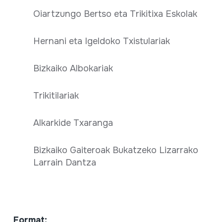
Oiartzungo Bertso eta Trikitixa Eskolak
Hernani eta Igeldoko Txistulariak
Bizkaiko Albokariak
Trikitilariak
Alkarkide Txaranga
Bizkaiko Gaiteroak Bukatzeko Lizarrako
Larrain Dantza
Format: