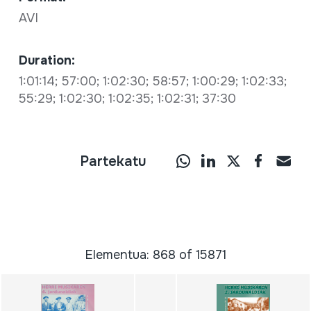
AVI
Duration:
1:01:14; 57:00; 1:02:30; 58:57; 1:00:29; 1:02:33;
55:29; 1:02:30; 1:02:35; 1:02:31; 37:30
Partekatu
Elementua: 868 of 15871