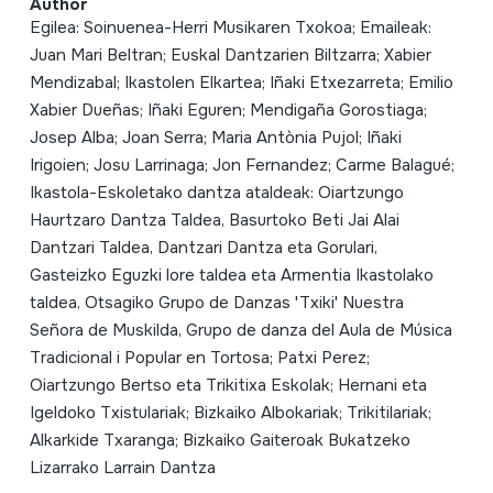
Author
Egilea: Soinuenea-Herri Musikaren Txokoa; Emaileak:
Juan Mari Beltran; Euskal Dantzarien Biltzarra; Xabier
Mendizabal; Ikastolen Elkartea; Iñaki Etxezarreta; Emilio
Xabier Dueñas; Iñaki Eguren; Mendigaña Gorostiaga;
Josep Alba; Joan Serra; Maria Antònia Pujol; Iñaki
Irigoien; Josu Larrinaga; Jon Fernandez; Carme Balagué;
Ikastola-Eskoletako dantza ataldeak: Oiartzungo
Haurtzaro Dantza Taldea, Basurtoko Beti Jai Alai
Dantzari Taldea, Dantzari Dantza eta Gorulari,
Gasteizko Eguzki lore taldea eta Armentia Ikastolako
taldea, Otsagiko Grupo de Danzas 'Txiki' Nuestra
Señora de Muskilda, Grupo de danza del Aula de Música
Tradicional i Popular en Tortosa; Patxi Perez;
Oiartzungo Bertso eta Trikitixa Eskolak; Hernani eta
Igeldoko Txistulariak; Bizkaiko Albokariak; Trikitilariak;
Alkarkide Txaranga; Bizkaiko Gaiteroak Bukatzeko
Lizarrako Larrain Dantza