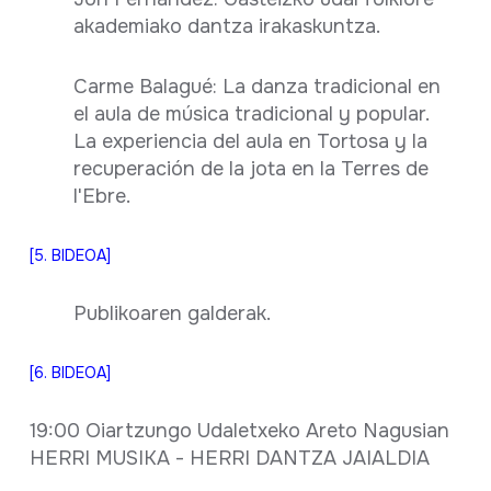
akademiako dantza irakaskuntza.
Carme Balagué: La danza tradicional en
el aula de música tradicional y popular.
La experiencia del aula en Tortosa y la
recuperación de la jota en la Terres de
l'Ebre.
[5. BIDEOA]
Publikoaren galderak.
[6. BIDEOA]
19:00 Oiartzungo Udaletxeko Areto Nagusian
HERRI MUSIKA - HERRI DANTZA JAIALDIA