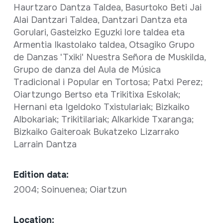
Haurtzaro Dantza Taldea, Basurtoko Beti Jai
Alai Dantzari Taldea, Dantzari Dantza eta
Gorulari, Gasteizko Eguzki lore taldea eta
Armentia Ikastolako taldea, Otsagiko Grupo
de Danzas 'Txiki' Nuestra Señora de Muskilda,
Grupo de danza del Aula de Música
Tradicional i Popular en Tortosa; Patxi Perez;
Oiartzungo Bertso eta Trikitixa Eskolak;
Hernani eta Igeldoko Txistulariak; Bizkaiko
Albokariak; Trikitilariak; Alkarkide Txaranga;
Bizkaiko Gaiteroak Bukatzeko Lizarrako
Larrain Dantza
Edition data:
2004; Soinuenea; Oiartzun
Location: