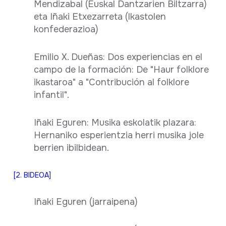
Mendizabal (Euskal Dantzarien Biltzarra)
eta Iñaki Etxezarreta (Ikastolen
konfederazioa)
Emilio X. Dueñas: Dos experiencias en el
campo de la formación: De "Haur folklore
ikastaroa" a "Contribución al folklore
infantil".
Iñaki Eguren: Musika eskolatik plazara:
Hernaniko esperientzia herri musika jole
berrien ibilbidean.
[2. BIDEOA]
Iñaki Eguren (jarraipena)