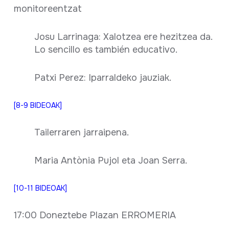
monitoreentzat
Josu Larrinaga: Xalotzea ere hezitzea da.
Lo sencillo es también educativo.
Patxi Perez: Iparraldeko jauziak.
[8-9 BIDEOAK]
Tailerraren jarraipena.
Maria Antònia Pujol eta Joan Serra.
[10-11 BIDEOAK]
17:00 Doneztebe Plazan ERROMERIA