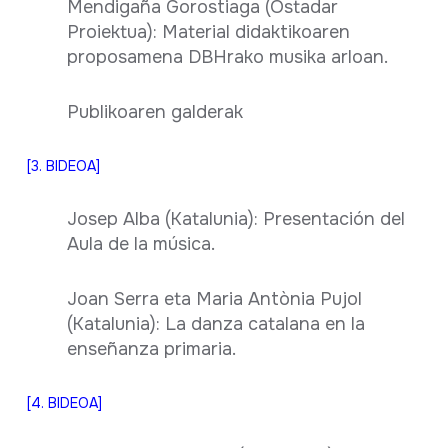
Mendigaña Gorostiaga (Ostadar
Proiektua): Material didaktikoaren
proposamena DBHrako musika arloan.
Publikoaren galderak
[3. BIDEOA]
Josep Alba (Katalunia): Presentación del
Aula de la música.
Joan Serra eta Maria Antònia Pujol
(Katalunia): La danza catalana en la
enseñanza primaria.
[4. BIDEOA]