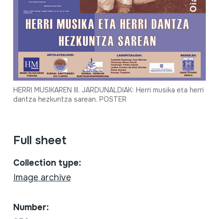
HERRI MUSIKAREN III. JARDUNALDIAK: Herri musika eta herri
dantza hezkuntza sarean. POSTER
Full sheet
Collection type:
Image archive
Number: