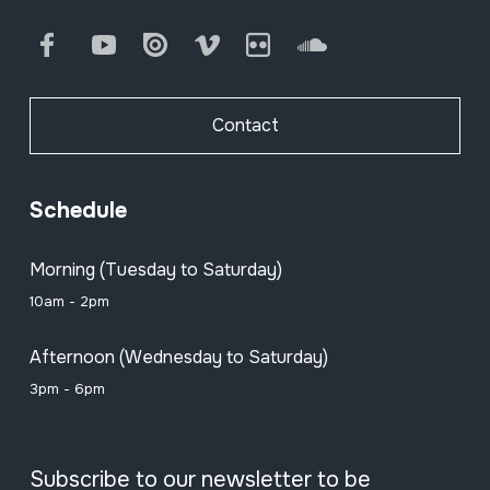
Facebook
Youtube
Issuu
Vimeo
Flickr
SoundCloud
Contact
Schedule
Morning (Tuesday to Saturday)
10am - 2pm
Afternoon (Wednesday to Saturday)
3pm - 6pm
Subscribe to our newsletter to be