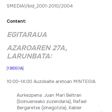
SMEDIA1/bid_2001-2010/2004
Content:
EGITARAUA
AZAROAREN 27A,
LARUNBATA:
[1.BIDEOA]
10:00-14:00 Auzokalte aretoan MINTEGIA
Aurkezpena: Juan Mari Beltran
(Soinueneako zuzendaria), Rafael
Bergaretxe (zinegotzia), Xabier