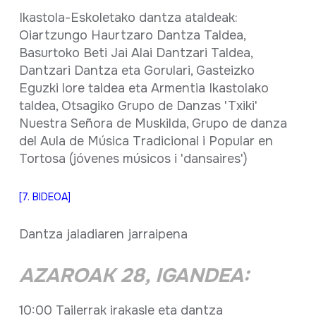
Ikastola-Eskoletako dantza ataldeak:
Oiartzungo Haurtzaro Dantza Taldea,
Basurtoko Beti Jai Alai Dantzari Taldea,
Dantzari Dantza eta Gorulari, Gasteizko
Eguzki lore taldea eta Armentia Ikastolako
taldea, Otsagiko Grupo de Danzas 'Txiki'
Nuestra Señora de Muskilda, Grupo de danza
del Aula de Música Tradicional i Popular en
Tortosa (jóvenes músicos i 'dansaires')
[7. BIDEOA]
Dantza jaladiaren jarraipena
AZAROAK 28, IGANDEA:
10:00 Tailerrak irakasle eta dantza