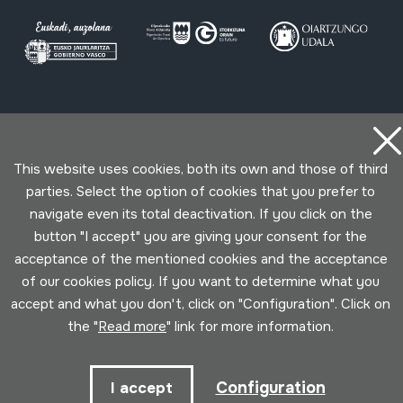
Conditions for use
Privacy policy
Cookies policy
This website uses cookies, both its own and those of third
Developed by Lotura
parties. Select the option of cookies that you prefer to
navigate even its total deactivation. If you click on the
button "I accept" you are giving your consent for the
acceptance of the mentioned cookies and the acceptance
of our cookies policy. If you want to determine what you
accept and what you don't, click on "Configuration". Click on
the "
Read more
" link for more information.
Configuration
I accept