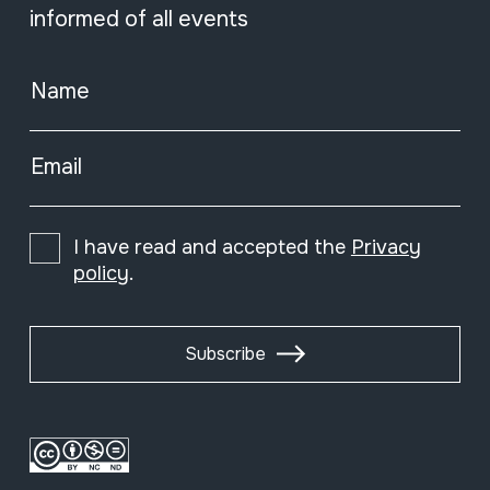
informed of all events
Name
Email
I have read and accepted the
Privacy
policy
.
Subscribe