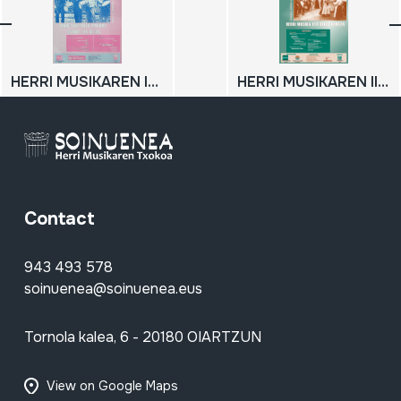
HERRI MUSIKAREN IV. JARDUNALDIAK: Danboliteroen iragana, oraina eta geroa; 2005-11-26; 2005-11-27
HERRI MUSIKAREN II. JARDUNALDIAK: Herri Musika eta Herri Dantza; 2003-11-29; 2003-11-30
Contact
943 493 578
soinuenea@soinuenea.eus
Tornola kalea, 6 - 20180 OIARTZUN
View on Google Maps