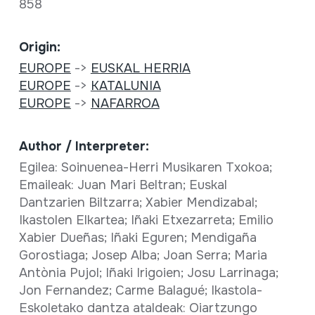
858
Origin:
EUROPE
->
EUSKAL HERRIA
EUROPE
->
KATALUNIA
EUROPE
->
NAFARROA
Author / Interpreter:
Egilea: Soinuenea-Herri Musikaren Txokoa;
Emaileak: Juan Mari Beltran; Euskal
Dantzarien Biltzarra; Xabier Mendizabal;
Ikastolen Elkartea; Iñaki Etxezarreta; Emilio
Xabier Dueñas; Iñaki Eguren; Mendigaña
Gorostiaga; Josep Alba; Joan Serra; Maria
Antònia Pujol; Iñaki Irigoien; Josu Larrinaga;
Jon Fernandez; Carme Balagué; Ikastola-
Eskoletako dantza ataldeak: Oiartzungo