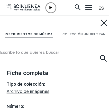
ES
Ir directamente al contenido
INSTRUMENTOS DE MÚSICA
Arditurri. Gasteszena
INSTRUMENTOS DE MÚSICA
COLECCIÓN JM BELTRAN
Autor
Juan Mari Beltran; Mirian F.Atxaerandio; Felipe Ugarte;
Escribe lo que quieres buscar
Iñigo Monreal; Aitor Gabilondo; Iñigo Lurgain; Joxan
Goikoetxea. Dantzariak: Eider Garmendia; Jon Zubeldia.
Ficha completa
Tipo de colección:
Archivo de imágenes
Número: