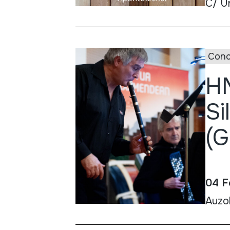
C/ Ur
Conc
HM
Si
(G
04 F
Auzok