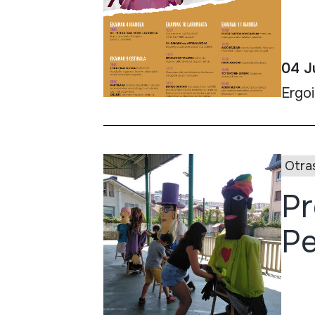
04 J
Ergo
Otra
Pr
Pe