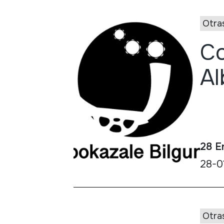
Otra
Co
Al
28 E
28-01
Otra