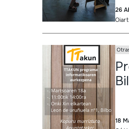
26 Ab
Oiar
Otra
Pr
Bi
18 M