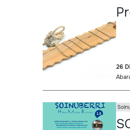
Pr
26 D
Abar
Soin
S