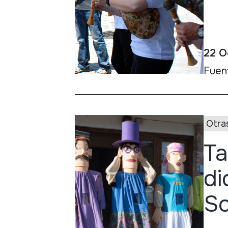
22 O
Fuen
Otra
Ta
di
S