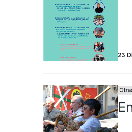
23 D
Otra
En