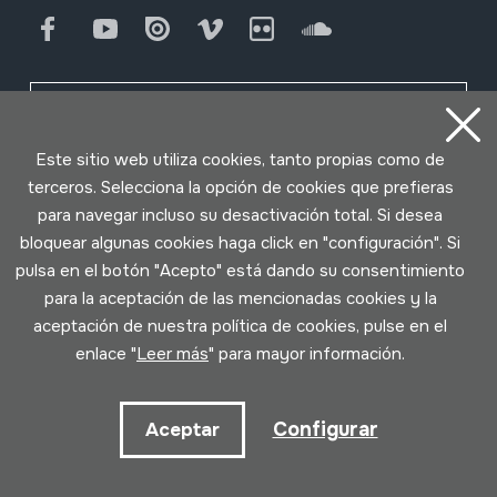
Facebook
Youtube
Issuu
Vimeo
Flickr
SoundCloud
Contacto
Este sitio web utiliza cookies, tanto propias como de
terceros. Selecciona la opción de cookies que prefieras
Horario
para navegar incluso su desactivación total. Si desea
bloquear algunas cookies haga click en "configuración". Si
Mañana (martes a sábado)
pulsa en el botón "Acepto" está dando su consentimiento
10:00 - 14:00
para la aceptación de las mencionadas cookies y la
aceptación de nuestra política de cookies, pulse en el
Tarde (miércoles a sábado)
enlace "
Leer más
" para mayor información.
15:00 - 18:00
Configurar
Aceptar
Suscríbete a nuestro boletín para