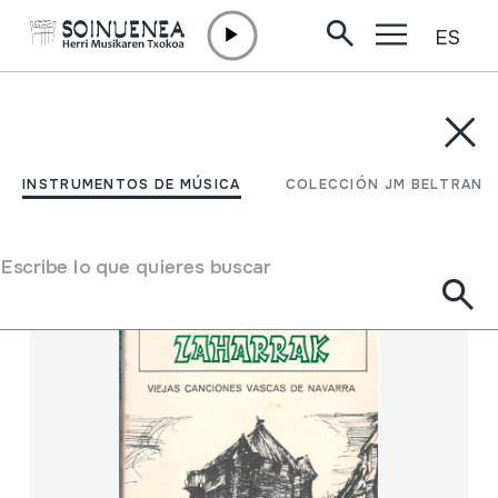
ES
Ir directamente al contenido
INSTRUMENTOS DE MÚSICA
COLECCIÓN JM BELTRAN
Filtrar
INSTRUMENTOS DE MÚSICA
COLECCIÓN JM BELTRAN
Buscador
Escribe lo que quieres buscar