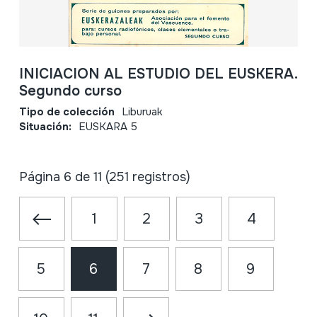
INICIACION AL ESTUDIO DEL EUSKERA.
Segundo curso
Tipo de colección
Liburuak
Situación:
EUSKARA 5
Página 6 de 11 (251 registros)
1
2
3
4
5
6
7
8
9