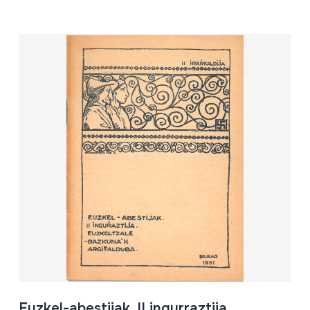
Euzkel-abestijak. II ingurraztija.