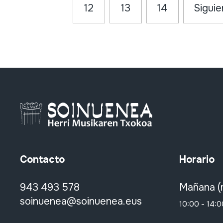
12
13
14
Siguie
Contacto
Horario
943 493 578
Mañana (
soinuenea@soinuenea.eus
10:00 - 14:0