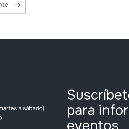
nte
Suscríbet
para info
martes a sábado)
0
eventos