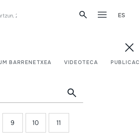
ES
rtzun, 2020-03-16.
Buscar
Ver en el
Noticias
calendario
JM BARRENETXEA
VIDEOTECA
PUBLICAC
9
10
11