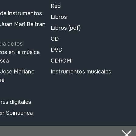
Red
 de instrumentos
Libros
Juan Mari Beltran
Libros (pdf)
CD
ia de los
DVD
os en la música
asca
CDROM
 Jose Mariano
Instrumentos musicales
ea
nes digitales
 en Soinuenea