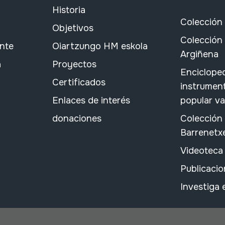
Historia
Colección
Objetivos
Colección 
ante
Oiartzungo HM eskola
Argiñena
a
Proyectos
Encicloped
Certificados
instrument
Enlaces de interés
popular v
donaciones
Colección
Barrenetx
Videoteca
Publicacio
Investiga