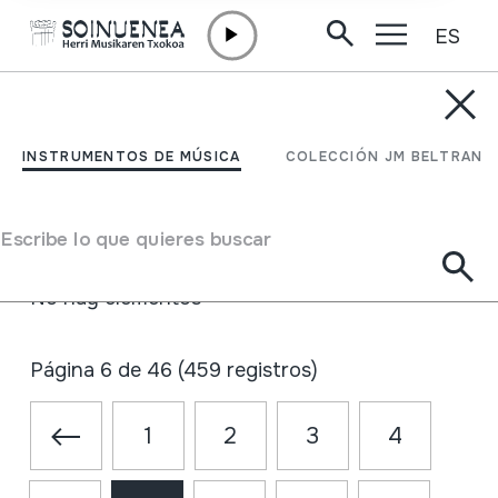
ES
Ir directamente al contenido
ACTUALIDAD
Noticias
INSTRUMENTOS DE MÚSICA
COLECCIÓN JM BELTRAN
Buscar
Ver en el
Noticias
calendario
Escribe lo que quieres buscar
No hay elementos
Página 6 de 46 (459 registros)
1
2
3
4