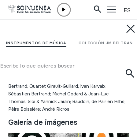
ES
Ir directamente al contenido
INSTRUMENTOS DE MÚSICA
Planètes musiques; 2010
INSTRUMENTOS DE MÚSICA
COLECCIÓN JM BELTRAN
Autor
Hainbat emaile; Savaty Orkestar; Electrik Grand
Escribe lo que quieres buscar
Ensemble de la Méditerranée; Violons Barbares;
OstinatO; Duo Combi; Trio Erik Marchan; Sébastien
Bertrand; Quartet Girault-Guillard; Ivan Karvaix;
Sébastien Bertrand; Michel Godard & Jean-Luc
Thomas; Sloï & Yannick Jaulin; Baudoin, de Pair en Hilhs;
Pèire Boissière; André Ricros
Galería de imágenes