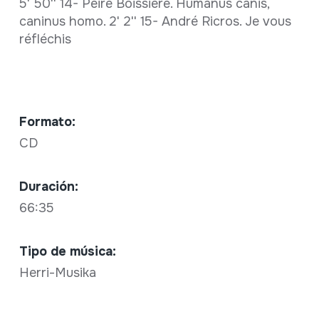
5' 50'' 14- Pèire Boissière. Humanus canis,
caninus homo. 2' 2'' 15- André Ricros. Je vous
réfléchis
Formato:
CD
Duración:
66:35
Tipo de música:
Herri-Musika