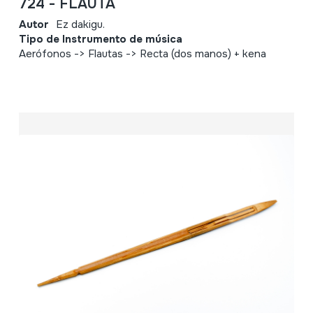
724 - FLAUTA
Autor
Ez dakigu.
Tipo de Instrumento de música
Aerófonos -> Flautas -> Recta (dos manos) + kena