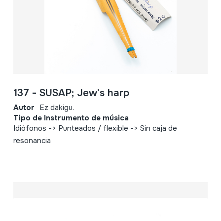
137 - SUSAP; Jew's harp
Autor
Ez dakigu.
Tipo de Instrumento de música
Idiófonos -> Punteados / flexible -> Sin caja de
resonancia