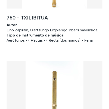
750 - TXILIBITUA
Autor
Lino Zapirain, Oiartzungo Ergoiengo Iriberri baserrikoa.
Tipo de Instrumento de música
Aerófonos -> Flautas -> Recta (dos manos) + kena