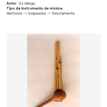
Autor
Ez dakigu.
Tipo de Instrumento de música
Idiófonos -> Golpeados -> Directamente