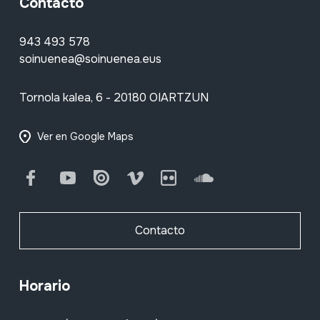
Contacto
943 493 578
soinuenea@soinuenea.eus
Tornola kalea, 6 - 20180 OIARTZUN
Ver en Google Maps
Facebook
Youtube
Issuu
Vimeo
Flickr
SoundCloud
Contacto
Horario