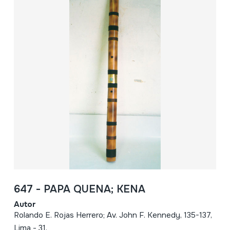
647 - PAPA QUENA; KENA
Autor
Rolando E. Rojas Herrero; Av. John F. Kennedy, 135-137,
Lima - 31.