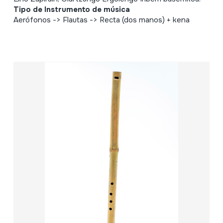
Tipo de Instrumento de música
Aerófonos -> Flautas -> Recta (dos manos) + kena