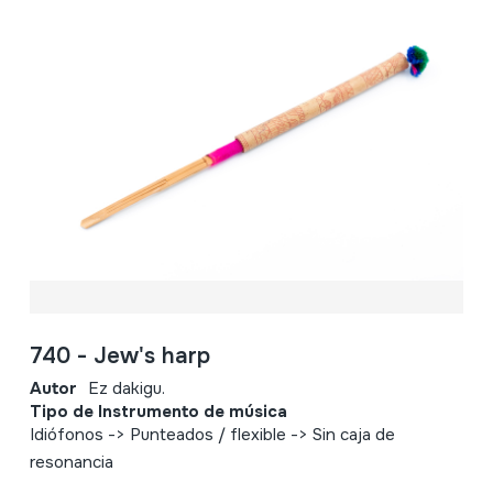
740 - Jew's harp
Autor
Ez dakigu.
Tipo de Instrumento de música
Idiófonos -> Punteados / flexible -> Sin caja de
resonancia