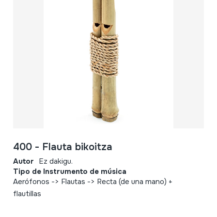
400 - Flauta bikoitza
Autor
Ez dakigu.
Tipo de Instrumento de música
Aerófonos -> Flautas -> Recta (de una mano) +
flautillas