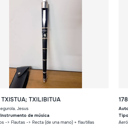
- TXISTUA; TXILIBITUA
17
egurola, Jesus
Aut
 Instrumento de música
Tipo
s -> Flautas -> Recta (de una mano) + flautillas
Aeró