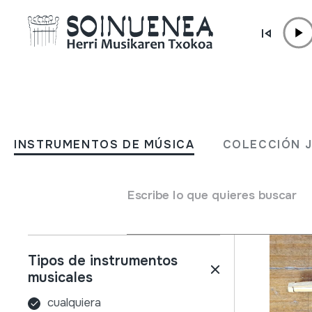
Ir directamente al contenido
INSTRUMENTOS DE MÚSICA
COLECCIÓN
INSTRUMENTOS DE MÚSICA
COLECCIÓN 
Filtros
Buscador
Nombre
Escribe lo que quieres buscar
Tipos de instrumentos
musicales
cualquiera