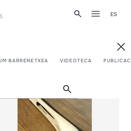
ES
5.
N JM BARRENETXEA
VIDEOTECA
PUBLIC
JM BARRENETXEA
VIDEOTECA
PUBLICAC