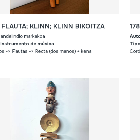
- FLAUTA; KLINN; KLINN BIKOITZA
17
andelindio markakoa
Aut
 Instrumento de música
Tipo
s -> Flautas -> Recta (dos manos) + kena
Cord