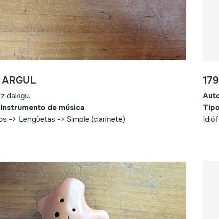
- ARGUL
17
z dakigu.
Aut
 Instrumento de música
Tipo
s -> Lengüetas -> Simple (clarinete)
Idió