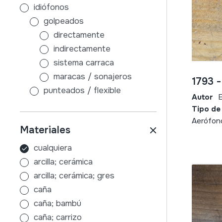
idiófonos
golpeados
directamente
indirectamente
sistema carraca
maracas / sonajeros
1793 
punteados / flexible
Autor
E
sin caja de resonancia
Tipo de
con caja de resonancia
Aerófono
Materiales
frotados / friccionados
aire
cualquiera
membranófonos
arcilla; cerámica
golpeados
arcilla; cerámica; gres
tambores con palos
caña
sin palos
caña; bambú
indirectamente
caña; carrizo