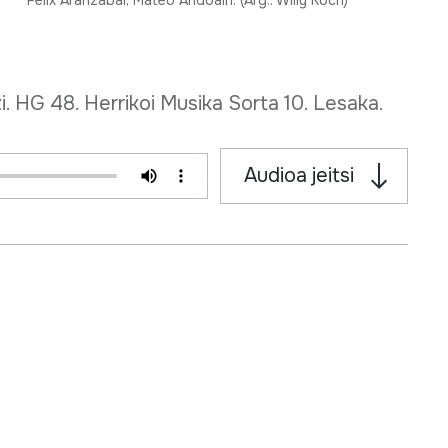
Felix Aranzabal, Mateo Andoain. (Arg.: Willy Koch)
. HG 48. Herrikoi Musika Sorta 10. Lesaka.
Audioa jeitsi