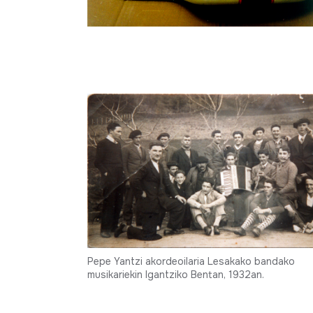
Akordeoia. Guerrini
(JMBA bilduma, 0224)
Pepe Yantzi akordeoilaria Lesakako bandako
musikariekin Igantziko Bentan, 1932an.