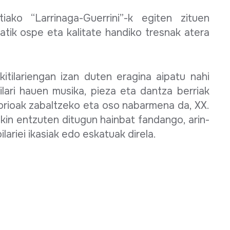
ako “Larrinaga-Guerrini”-k egiten zituen
tatik ospe eta kalitate handiko tresnak atera
kitilariengan izan duten eragina aipatu nahi
oilari hauen musika, pieza eta dantza berriak
torioak zabaltzeko eta oso nabarmena da, XX.
ekin entzuten ditugun hainbat fandango, arin-
lariei ikasiak edo eskatuak direla.