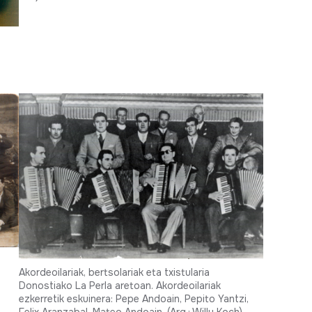
Akordeoilariak, bertsolariak eta txistularia
Donostiako La Perla aretoan. Akordeoilariak
ezkerretik eskuinera: Pepe Andoain, Pepito Yantzi,