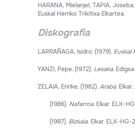
HARANA, Mielanjel; TAPIA, Joseba;
Euskal Herriko Trikitixa Elkartea.
Diskografia
LARRAÑAGA, Isidro. (1979).
Euskal 
YANZI, Pepe. (1972).
Lesaka
. Edigs
ZELAIA, Enrike. (1982).
Araba
. Elkar
(1986).
Nafarroa
. Elkar. ELK-HG
(1987).
Bizkaia
. Elkar. ELK-HG-