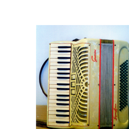
Akordeoia. Larrinaga Guerrini
(JMBA bilduma, 0194)