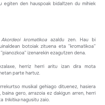
u egiten den hauspoak bidaltzen du mihiek
n
Akordeoi kromatikoa
azaldu zen. Hau bi
uinaldean botoiak zituena eta “kromatikoa”
 “pianozkoa” izenarekin ezagutzen dena.
bezalaxe, herriz herri aritu izan dira mota
netan parte hartuz.
rrekurtso musikal gehiago dituenez, hasiera
, baina gero, arrazoia ez dakigun arren, herri
ta
trikitixa
nagusitu zaio.