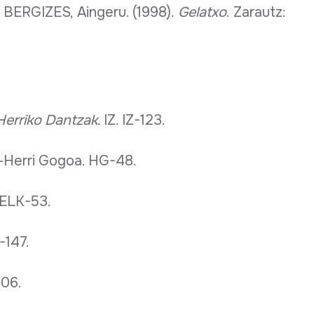
 BERGIZES, Aingeru. (1998).
Gelatxo
. Zarautz:
Herriko Dantzak
. IZ. IZ-123.
a-Herri Gogoa. HG-48.
. ELK-53.
-147.
206.