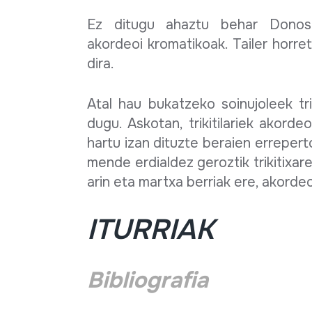
Ez ditugu ahaztu behar Donosti
akordeoi kromatikoak. Tailer horre
dira.
Atal hau bukatzeko soinujoleek tri
dugu. Askotan, trikitilariek akorde
hartu izan dituzte beraien erreper
mende erdialdez geroztik trikitixar
arin eta martxa berriak ere, akordeoi
ITURRIAK
Bibliografia