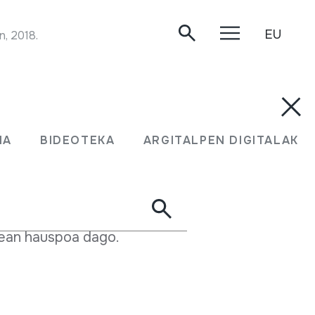
EU
n, 2018.
amiliako soinu-tresna da.
MA
BIDEOTEKA
ARGITALPEN DIGITALAK
emateko botoi edo teklekin (eskuin eskuarekin
o nota grabeak eta akordeak ematen dituena
rtean hauspoa dago.