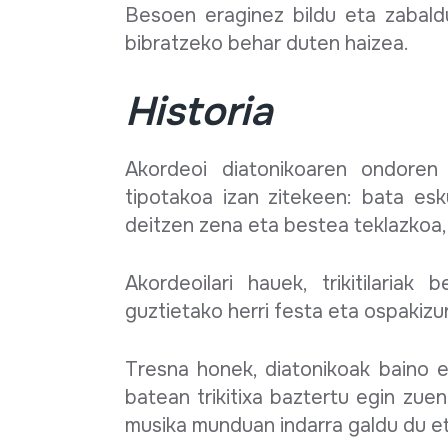
Besoen eraginez bildu eta zabald
bibratzeko behar duten haizea.
Historia
Akordeoi diatonikoaren ondore
tipotakoa izan zitekeen: bata esk
deitzen zena eta bestea teklazkoa,
Akordeoilari hauek, trikitilariak 
guztietako herri festa eta ospakizu
Tresna honek, diatonikoak baino e
batean trikitixa baztertu egin zuen
musika munduan indarra galdu du e