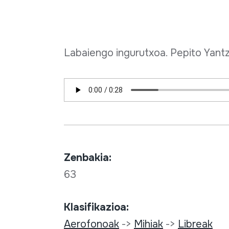
Labaiengo ingurutxoa. Pepito Yantzi
Zenbakia:
63
Klasifikazioa:
Aerofonoak
->
Mihiak
->
Libreak