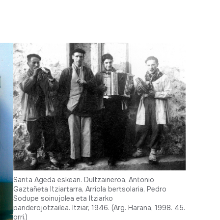
Akordeoia. Larrinaga
(JMBA bilduma, 0660)
Santa Ageda eskean. Dultzaineroa, Antonio
Gaztañeta Itziartarra, Arriola bertsolaria, Pedro
Sodupe soinujolea eta Itziarko
panderojotzailea. Itziar, 1946. (Arg. Harana, 1998. 45.
orri.)