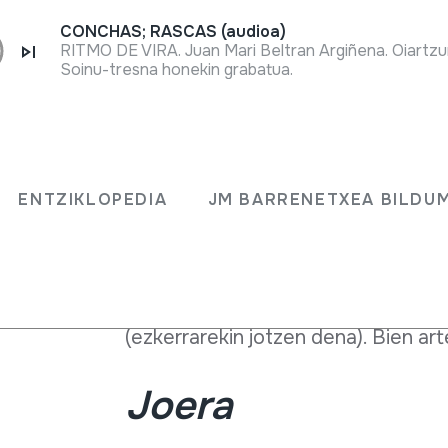
CONCHAS; RASCAS (audioa)
RITMO DE VIRA. Juan Mari Beltran Argiñena. Oiartzu
Soinu-tresna honekin grabatua.
Akordeoia mihi libreko aerofonoen f
ENTZIKLOPEDIA
JM BARRENETXEA BILDU
Egitura
Zurezko bi kaxa ditu: bat melodia 
jotzen dena) eta bestea laguntzek
(ezkerrarekin jotzen dena). Bien a
Joera