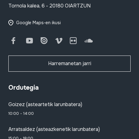
Tornola kalea, 6 - 20180 OIARTZUN
Google Maps-en ikusi
Facebook
Youtube
Issuu
Vimeo
Flickr
SoundCloud
Harremanetan jarri
Ordutegia
Goizez (asteartetik larunbatera)
10:00 - 14:00
Arratsaldez (asteazkenetik larunbatera)
15:00 - 18:00