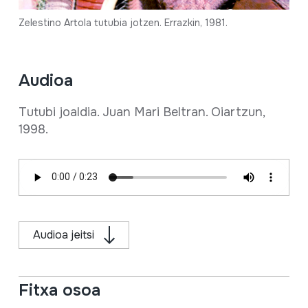
Zelestino Artola tutubia jotzen. Errazkin, 1981.
Audioa
Tutubi joaldia. Juan Mari Beltran. Oiartzun,
1998.
Audioa jeitsi
Fitxa osoa