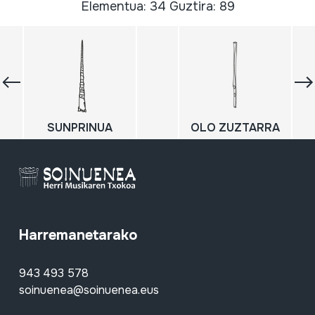
Elementua: 34 Guztira: 89
SUNPRINUA
OLO ZUZTARRA
Harremanetarako
943 493 578
soinuenea@soinuenea.eus