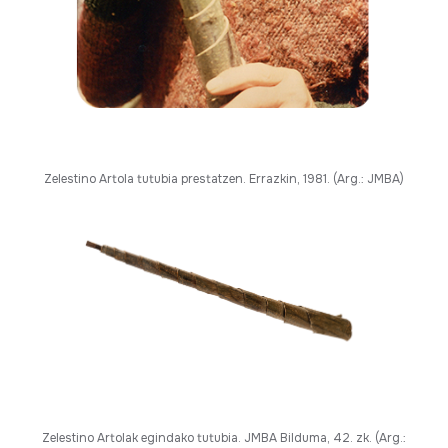
Zelestino Artola tutubia prestatzen. Errazkin, 1981. (Arg.: JMBA)
Zelestino Artolak egindako tutubia. JMBA Bilduma, 42. zk. (Arg.: