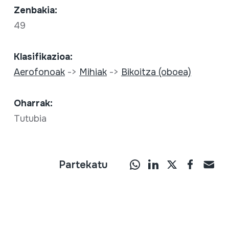
Zenbakia:
49
Klasifikazioa:
Aerofonoak
->
Mihiak
->
Bikoitza (oboea)
Oharrak:
Tutubia
Partekatu