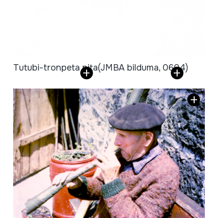
Tutubi-tronpeta pita
(JMBA bilduma, 0604)