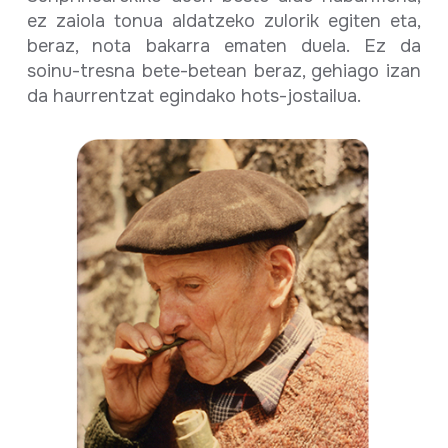
ez zaiola tonua aldatzeko zulorik egiten eta,
beraz, nota bakarra ematen duela. Ez da
soinu-tresna bete-betean beraz, gehiago izan
da haurrentzat egindako hots-jostailua.