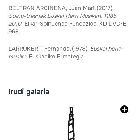
BELTRAN ARGIÑENA, Juan Mari. (2017).
Soinu-tresnak Euskal Herri Musikan. 1985-
2010.
Elkar-Soinuenea Fundazioa. KD DVD-E
968.
LARRUKERT, Fernando. (1978).
Euskal herri-
musika
. Euskadiko Filmategia.
Irudi galeria