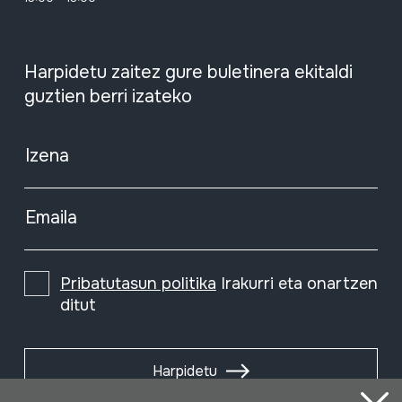
Harpidetu zaitez gure buletinera ekitaldi
guztien berri izateko
Izena
Emaila
Pribatutasun politika
Irakurri eta onartzen
ditut
Harpidetu