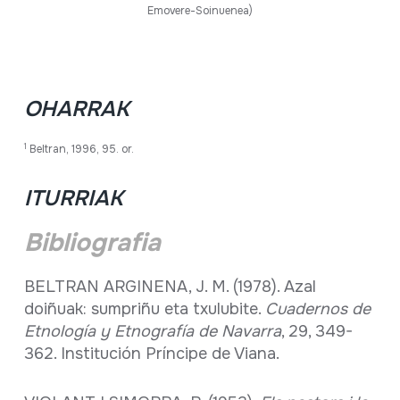
Emovere-Soinuenea)
OHARRAK
1
Beltran, 1996, 95. or.
ITURRIAK
Bibliografia
BELTRAN ARGINENA, J. M. (1978). Azal
doiñuak: sumpriñu eta txulubite.
Cuadernos de
Etnología y Etnografía de Navarra
, 29, 349-
362. Institución Príncipe de Viana.