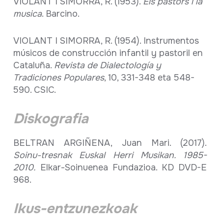
VIOLANT I SIMORRA, R. (1953).
Els pastors i la
musica
. Barcino.
VIOLANT I SIMORRA, R. (1954). Instrumentos
músicos de construcción infantil y pastoril en
Cataluña.
Revista de Dialectología y
Tradiciones Populares
, 10, 331-348 eta 548-
590. CSIC.
Diskografia
BELTRAN ARGIÑENA, Juan Mari. (2017).
Soinu-tresnak Euskal Herri Musikan. 1985-
2010.
Elkar-Soinuenea Fundazioa. KD DVD-E
968.
Ikus-entzunezkoak