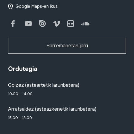
Google Maps-en ikusi
Facebook
Youtube
Issuu
Vimeo
Flickr
SoundCloud
Harremanetan jarri
Ordutegia
Goizez (asteartetik larunbatera)
10:00 - 14:00
Arratsaldez (asteazkenetik larunbatera)
15:00 - 18:00