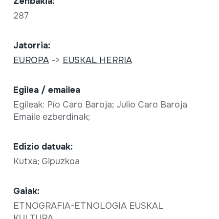
Zenbakia:
287
Jatorria:
EUROPA
->
EUSKAL HERRIA
Egilea / emailea
Egileak: Pío Caro Baroja; Julio Caro Baroja
Emaile ezberdinak;
Edizio datuak:
Kutxa; Gipuzkoa
Gaiak:
ETNOGRAFIA-ETNOLOGIA EUSKAL
KULTURA