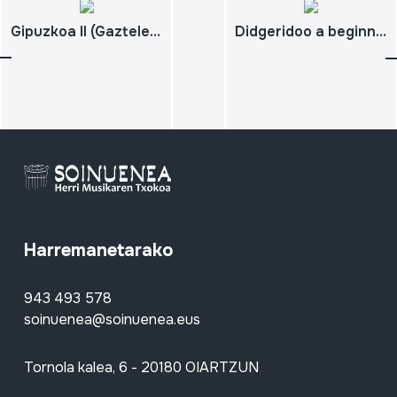
Gipuzkoa II (Gaztelerazko bertsioa)
Didgeridoo a beginner´s guide
Harremanetarako
943 493 578
soinuenea@soinuenea.eus
Tornola kalea, 6 - 20180 OIARTZUN