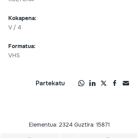
Kokapena:
V / 4
Formatua:
VHS
Partekatu
Elementua: 2324 Guztira: 15871