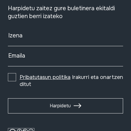
Harpidetu zaitez gure buletinera ekitaldi
guztien berri izateko
Izena
Emaila
Pribatutasun politika
Irakurri eta onartzen
ditut
Harpidetu