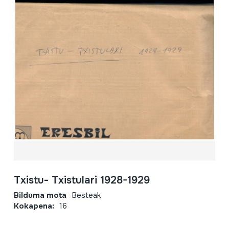
Txistu- Txistulari 1928-1929
Bilduma mota
Besteak
Kokapena:
16