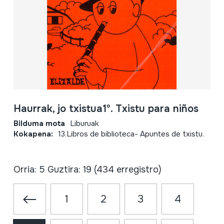
Haurrak, jo txistua1º. Txistu para niños
Bilduma mota
Liburuak
Kokapena:
13.Libros de biblioteca- Apuntes de txistu.
Orria: 5 Guztira: 19 (434 erregistro)
1
2
3
4