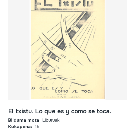
El txistu. Lo que es y como se toca.
Bilduma mota
Liburuak
Kokapena:
15