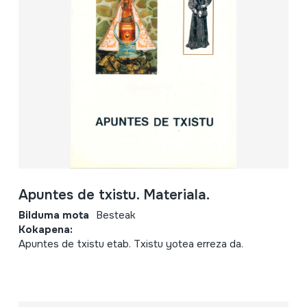
Apuntes de txistu. Materiala.
Bilduma mota
Besteak
Kokapena:
Apuntes de txistu etab. Txistu yotea erreza da.