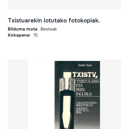
Txistuarekin lotutako fotokopiak.
Bilduma mota
Besteak
Kokapena:
15