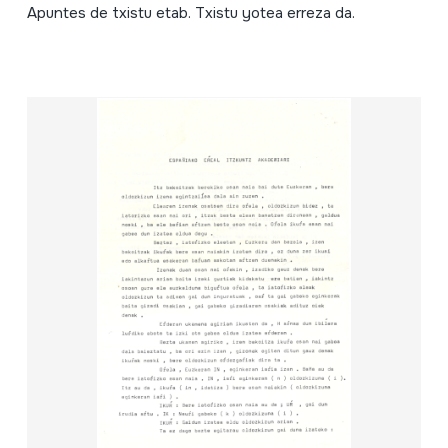
Apuntes de txistu etab. Txistu yotea erreza da.