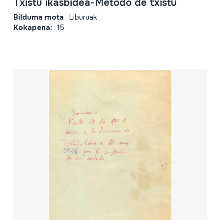
Txistu ikasbidea-Metodo de txistu
Bilduma mota
Liburuak
Kokapena:
15