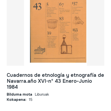
Cuadernos de etnología y etnografía de
Navarra.año XVI-nº 43 Enero-Junio
1984
Bilduma mota
Liburuak
Kokapena:
15