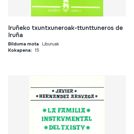
Iruñeko txuntxuneroak-ttunttuneros de
Iruña
Bilduma mota
Liburuak
Kokapena:
15