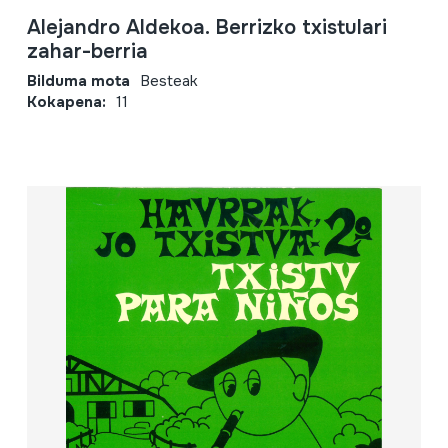
Alejandro Aldekoa. Berrizko txistulari
zahar-berria
Bilduma mota
Besteak
Kokapena:
11