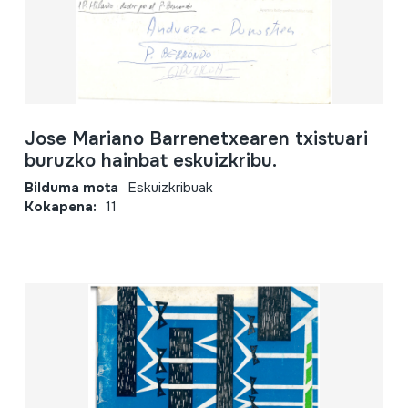
Jose Mariano Barrenetxearen txistuari
buruzko hainbat eskuizkribu.
Bilduma mota
Eskuizkribuak
Kokapena:
11