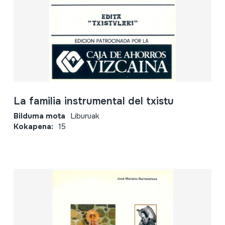
La familia instrumental del txistu
Bilduma mota
Liburuak
Kokapena:
15