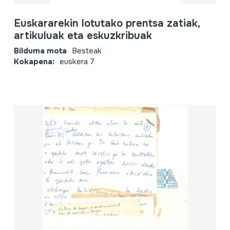
Euskararekin lotutako prentsa zatiak,
artikuluak eta eskuzkribuak
Bilduma mota
Besteak
Kokapena:
euskera 7