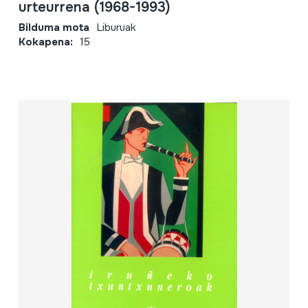
urteurrena (1968-1993)
Bilduma mota
Liburuak
Kokapena:
15