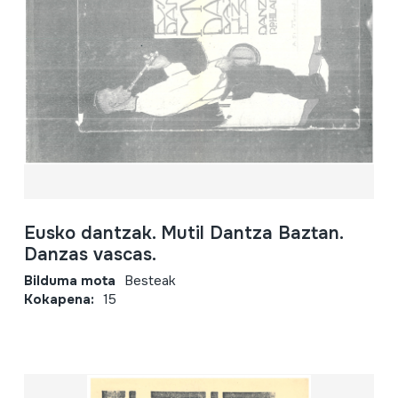
Eusko dantzak. Mutil Dantza Baztan.
Danzas vascas.
Bilduma mota
Besteak
Kokapena:
15