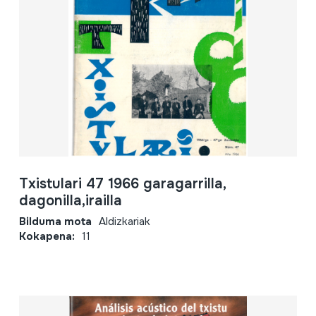
Txistulari 47 1966 garagarrilla,
dagonilla,irailla
Bilduma mota
Aldizkariak
Kokapena:
11