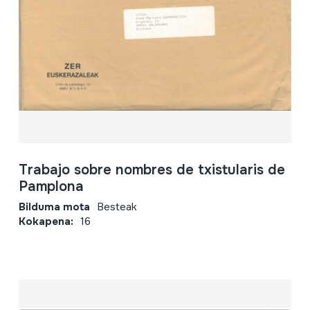
Trabajo sobre nombres de txistularis de
Pamplona
Bilduma mota
Besteak
Kokapena:
16