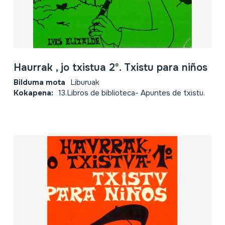
Haurrak , jo txistua 2º. Txistu para niños
Bilduma mota
Liburuak
Kokapena:
13.Libros de biblioteca- Apuntes de txistu.