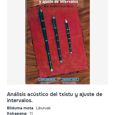
Análisis acústico del txistu y ajuste de
intervalos.
Bilduma mota
Liburuak
Kokapena:
11