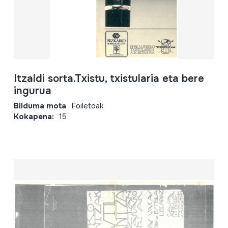
Itzaldi sorta.Txistu, txistularia eta bere
ingurua
Bilduma mota
Foiletoak
Kokapena:
15