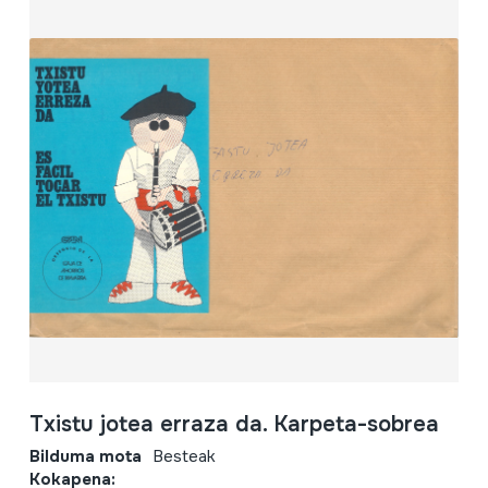
Txistu jotea erraza da. Karpeta-sobrea
Bilduma mota
Besteak
Kokapena: