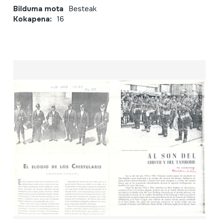
Bilduma mota
Besteak
Kokapena:
16