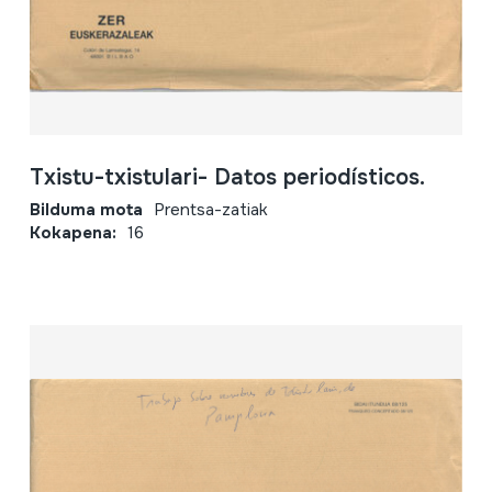
Txistu-txistulari- Datos periodísticos.
Bilduma mota
Prentsa-zatiak
Kokapena:
16