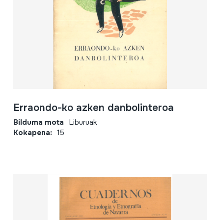
Erraondo-ko azken danbolinteroa
Bilduma mota
Liburuak
Kokapena:
15