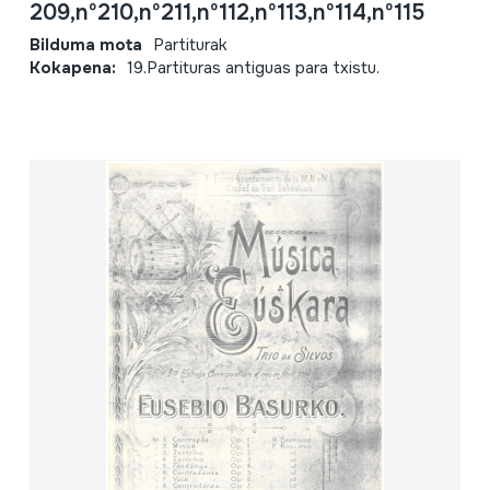
209,nº210,nº211,nº112,nº113,nº114,nº115
Bilduma mota
Partiturak
Kokapena:
19.Partituras antiguas para txistu.