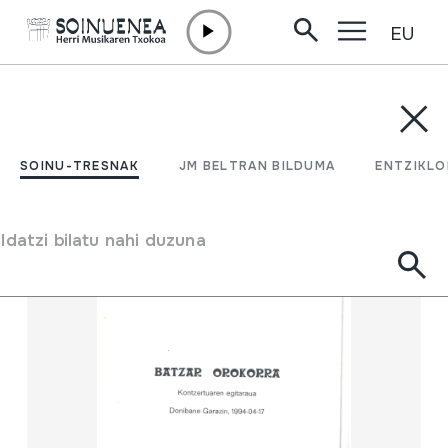
EU
Edukira zuzenean joan
SOINU-TRESNAK
JM BELTRAN BILDUMA
ENTZIKLOPEDI
Filtratu
SOINU-TRESNAK
JM BELTRAN BILDUMA
ENTZIKLO
Bilatzailea
Idatzi bilatu nahi duzuna