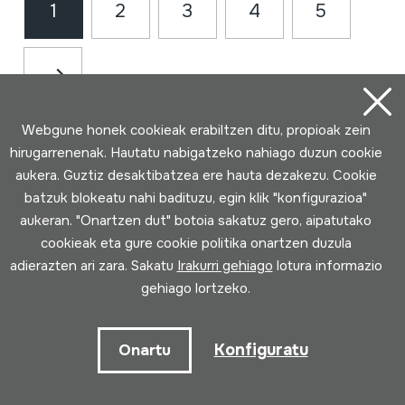
1
2
3
4
5
Webgune honek cookieak erabiltzen ditu, propioak zein
hirugarrenenak. Hautatu nabigatzeko nahiago duzun cookie
aukera. Guztiz desaktibatzea ere hauta dezakezu. Cookie
batzuk blokeatu nahi badituzu, egin klik "konfigurazioa"
aukeran. "Onartzen dut" botoia sakatuz gero, aipatutako
cookieak eta gure cookie politika onartzen duzula
adierazten ari zara. Sakatu
Irakurri gehiago
lotura informazio
Harremanetarako
gehiago lortzeko.
943 493 578
Konfiguratu
Onartu
soinuenea@soinuenea.eus
Tornola kalea, 6 - 20180 OIARTZUN