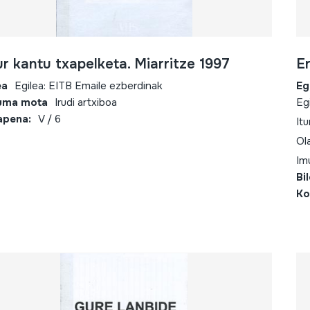
r kantu txapelketa. Miarritze 1997
E
ea
Egilea: EITB Emaile ezberdinak
Eg
uma mota
Irudi artxiboa
Eg
apena:
V / 6
Itu
Ol
Im
Bi
Ko