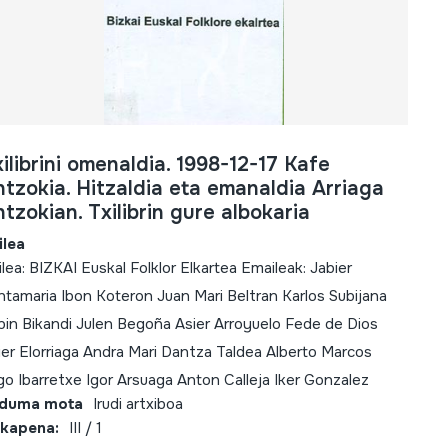
ilibrini omenaldia. 1998-12-17 Kafe
tzokia. Hitzaldia eta emanaldia Arriaga
tzokian. Txilibrin gure albokaria
ilea
ilea: BIZKAI Euskal Folklor Elkartea Emaileak: Jabier
ntamaria Ibon Koteron Juan Mari Beltran Karlos Subijana
bin Bikandi Julen Begoña Asier Arroyuelo Fede de Dios
ier Elorriaga Andra Mari Dantza Taldea Alberto Marcos
igo Ibarretxe Igor Arsuaga Anton Calleja Iker Gonzalez
lduma mota
Irudi artxiboa
kapena:
III / 1