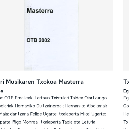
ri Musikaren Txokoa Masterra
T
ea
Eg
ea: OTB Emaileak: Lartaun Txistulari Taldea Oiartzungo
Eg
solariak Hernaniko Dultzaineroak Hernaniko Albokariak
Go
aia: dantzaria Felipe Ugarte: txalaparta Mikel Ugarte:
He
parta Iñigo Monreal: txalaparta Tapia eta Leturia
Tx