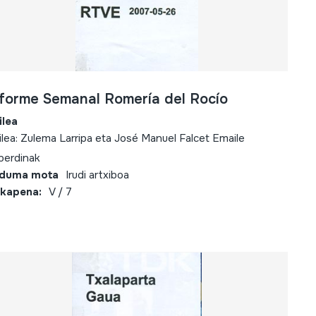
nforme Semanal Romería del Rocío
ilea
ilea: Zulema Larripa eta José Manuel Falcet Emaile
berdinak
lduma mota
Irudi artxiboa
kapena:
V / 7