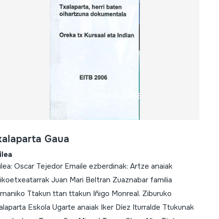
xalaparta Gaua
ilea
ilea: Oscar Tejedor Emaile ezberdinak: Artze anaiak
ikoetxeatarrak Juan Mari Beltran Zuaznabar familia
rnaniko Ttakun ttan ttakun Iñigo Monreal. Ziburuko
alaparta Eskola Ugarte anaiak Iker Díez Iturralde Ttukunak