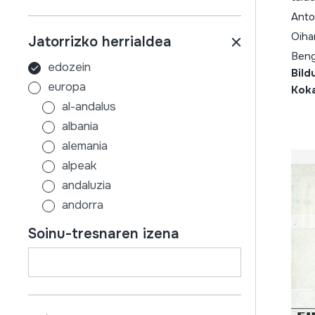
Anto
Oihan
Jatorrizko herrialdea
Beng
edozein
Bild
europa
Kok
al-andalus
albania
alemania
alpeak
andaluzia
andorra
aragoi
Soinu-tresnaren izena
armenia
asturias
austria
azerbaijan