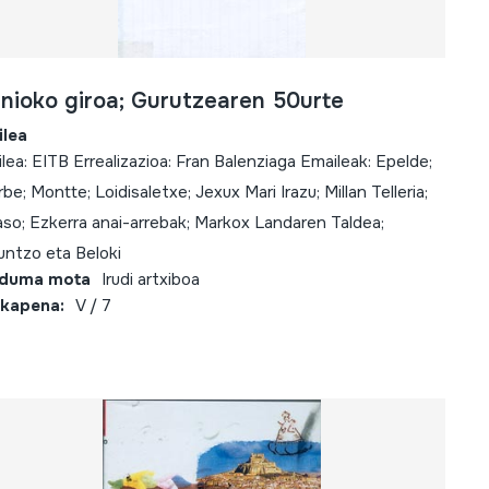
rnioko giroa; Gurutzearen 50urte
ilea
ilea: EITB Errealizazioa: Fran Balenziaga Emaileak: Epelde;
rbe; Montte; Loidisaletxe; Jexux Mari Irazu; Millan Telleria;
aso; Ezkerra anai-arrebak; Markox Landaren Taldea;
untzo eta Beloki
lduma mota
Irudi artxiboa
kapena:
V / 7