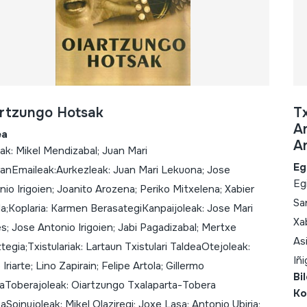
rtzungo Hotsak
Tx
An
ea
An
eak: Mikel Mendizabal; Juan Mari
Eg
ranEmaileak:Aurkezleak: Juan Mari Lekuona; Jose
Eg
io Irigoien; Joanito Arozena; Periko Mitxelena; Xabier
Sa
a;Koplaria: Karmen BerasategiKanpaijoleak: Jose Mari
Xa
s; Jose Antonio Irigoien; Jabi Pagadizabal; Mertxe
As
egia;Txistulariak: Lartaun Txistulari TaldeaOtejoleak:
Iñ
Iriarte; Lino Zapirain; Felipe Artola; Gillermo
Bi
laToberajoleak: Oiartzungo Txalaparta-Tobera
Ko
aSoinujoleak: Mikel Olaziregi; Joxe Lasa; Antonio Ubiria;