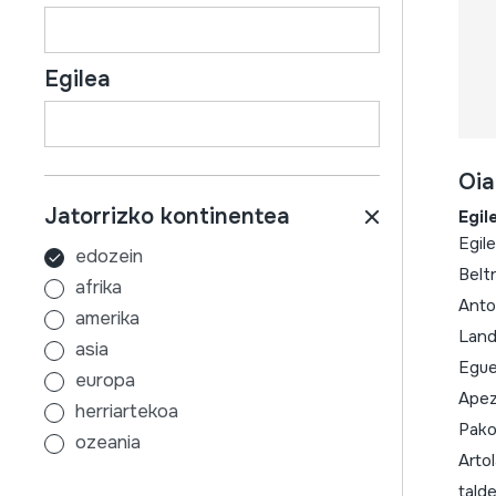
Egilea
Oia
Jatorrizko kontinentea
Egil
Egil
edozein
Belt
afrika
Anton
amerika
Land
asia
Egue
europa
Apezt
herriartekoa
Pako 
ozeania
Arto
talde