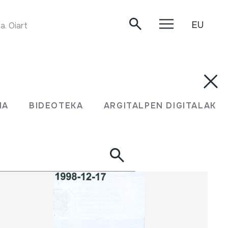
EU
CAÑA ROCIERA JOALDIA. Juan Mari Beltran Argiñena. Oiartzun, 2020-05-19.
UMA
BIDEOTEKA
ARGITALPEN DIGITALAK
MA
BIDEOTEKA
ARGITALPEN DIGITALAK