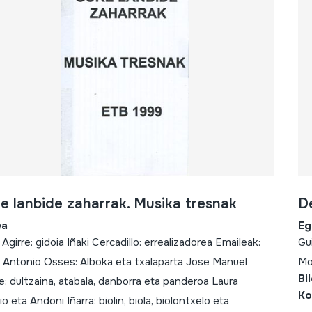
e lanbide zaharrak. Musika tresnak
De
ea
Eg
Agirre: gidoia Iñaki Cercadillo: errealizadorea Emaileak:
Gu
 Antonio Osses: Alboka eta txalaparta Jose Manuel
Mo
Bi
e: dultzaina, atabala, danborra eta panderoa Laura
Ko
io eta Andoni Iñarra: biolin, biola, biolontxelo eta