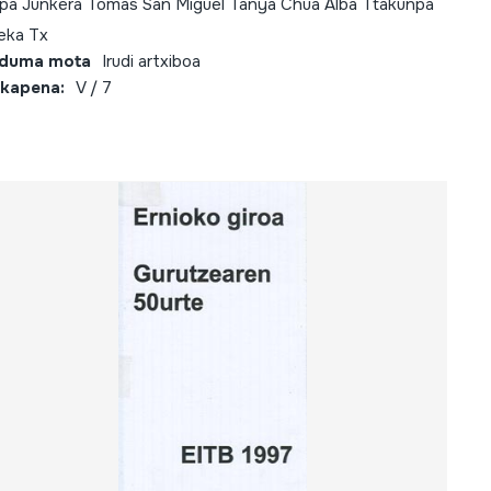
pa Junkera Tomas San Miguel Tanya Chua Alba Ttakunpa
eka Tx
lduma mota
Irudi artxiboa
kapena:
V / 7