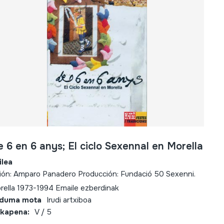
 6 en 6 anys; El ciclo Sexennal en Morella
ilea
ión: Amparo Panadero Producción: Fundació 50 Sexenni.
rella 1973-1994 Emaile ezberdinak
lduma mota
Irudi artxiboa
kapena:
V / 5