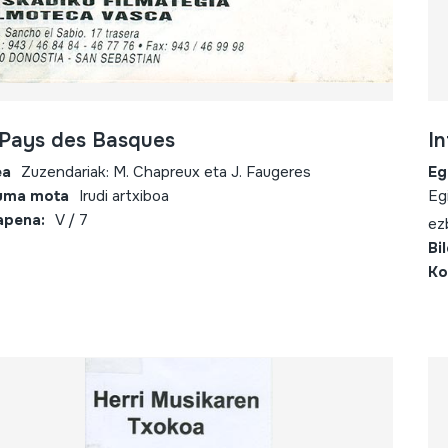
Pays des Basques
I
ea
Zuzendariak: M. Chapreux eta J. Faugeres
Eg
uma mota
Irudi artxiboa
Eg
apena:
V / 7
ez
Bi
Ko