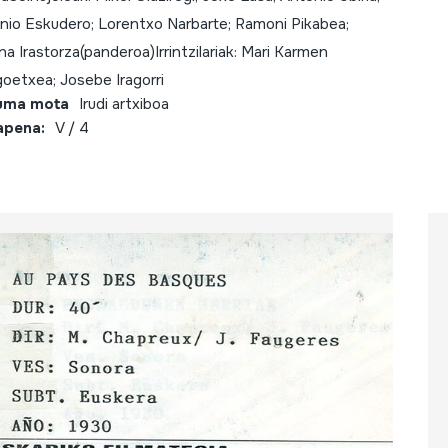
nio Eskudero; Lorentxo Narbarte; Ramoni Pikabea;
a Irastorza(panderoa)Irrintzilariak: Mari Karmen
oetxea; Josebe Iragorri
uma mota
Irudi artxiboa
apena:
V / 4