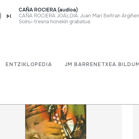
CAÑA ROCIERA (audioa)
Soinu-tresna honekin grabatua.
ENTZIKLOPEDIA
JM BARRENETXEA BILD
ENTZIKLOPEDIA
JM BARRENETXEA BILDU