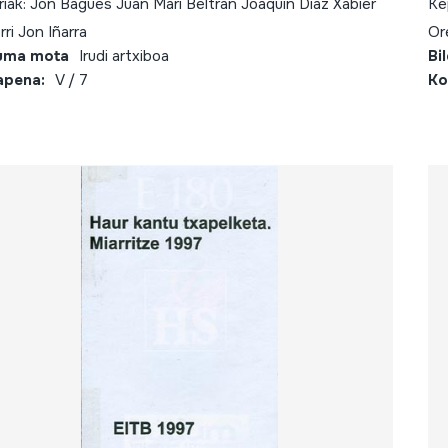
ariak: Jon Bagues Juan Mari Beltran Joaquin Díaz Xabier
Ke
rri Jon Iñarra
Or
uma mota
Irudi artxiboa
Bi
apena:
V / 7
Ko