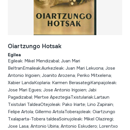
Oiartzungo Hotsak
Egilea
Egileak: Mikel Mendizabal; Juan Mari
BeltranEmaileak:Aurkezleak: Juan Mari Lekuona; Jose
Antonio Irigoien; Joanito Arozena; Periko Mitxelena;
Xabier LandaKoplaria: Karmen BerasategiKanpaijoleak:
Jose Mari Egues; Jose Antonio Irigoien; Jabi
Pagadizabal; Mertxe ApeztegiaTxistulariak:Lartaun
Txistulari TaldeaOtejoleak: Pako Iriarte; Lino Zapirain;
Felipe Artola; Gillermo ArtolaToberajoleak: Oiartzungo
Txalaparta-Tobera taldeaSoinujoleak: Mikel Olaziregi;
Joxe Lasa; Antonio Ubiria; Antonio Eskudero; Lorentxo