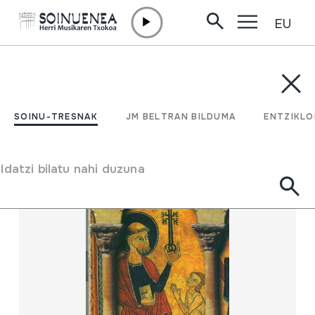
EU
Edukira zuzenean joan
SOINU-TRESNAK
JM BELTRAN BILDUMA
ENTZIKLOPEDI
Filtratu
SOINU-TRESNAK
JM BELTRAN BILDUMA
ENTZIKLO
Bilatzailea
Idatzi bilatu nahi duzuna