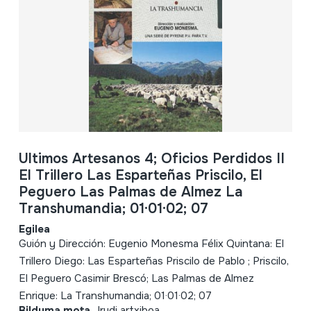
Ultimos Artesanos 4; Oficios Perdidos II
El Trillero Las Esparteñas Priscilo, El
Peguero Las Palmas de Almez La
Transhumandia; 01·01·02; 07
Egilea
Guión y Dirección: Eugenio Monesma Félix Quintana: El
Trillero Diego: Las Esparteñas Priscilo de Pablo ; Priscilo,
El Peguero Casimir Brescó; Las Palmas de Almez
Enrique: La Transhumandia; 01·01·02; 07
Bilduma mota
Irudi artxiboa