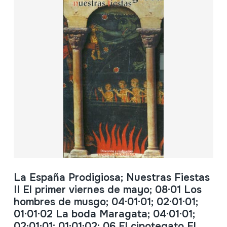
La España Prodigiosa; Nuestras Fiestas
II El primer viernes de mayo; 08·01 Los
hombres de musgo; 04·01·01; 02·01·01;
01·01·02 La boda Maragata; 04·01·01;
02·01·01; 01·01·02; 06 El cipotegato El