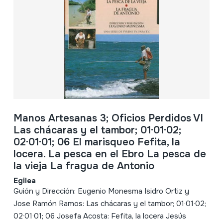
Manos Artesanas 3; Oficios Perdidos VI
Las chácaras y el tambor; 01·01·02;
02·01·01; 06 El marisqueo Fefita, la
locera. La pesca en el Ebro La pesca de
la vieja La fragua de Antonio
Egilea
Guión y Dirección: Eugenio Monesma Isidro Ortiz y
Jose Ramón Ramos: Las chácaras y el tambor; 01·01·02;
02·01·01; 06 Josefa Acosta: Fefita, la locera Jesús