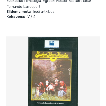
Euskadiko Filmategia. Egileak: Nestor Basterretxea;
Fernando Larruquert
Bilduma mota
Irudi artxiboa
Kokapena:
V / 4