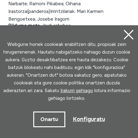
Narbarte; Ramoni Pikabea; Oihana
Irastorza(panderoa)Irrintzilariak: Mari Karmen
Bengoetxea; Josebe Iragorri
Bilduma mota
Irudi artxiboa
Kokapena:
V / 4
Webgune honek cookieak erabiltzen ditu, propioak zein
hirugarrenenak. Hautatu nabigatzeko nahiago duzun cookie
aukera. Guztiz desaktibatzea ere hauta dezakezu. Cookie
batzuk blokeatu nahi badituzu, egin klik "konfigurazioa"
aukeran. "Onartzen dut" botoia sakatuz gero, aipatutako
cookieak eta gure cookie politika onartzen duzula
adierazten ari zara. Sakatu
Irakurri gehiago
lotura informazio
gehiago lortzeko.
Konfiguratu
Onartu