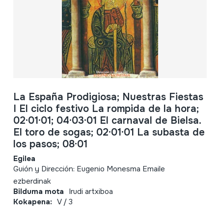
La España Prodigiosa; Nuestras Fiestas
I El ciclo festivo La rompida de la hora;
02·01·01; 04·03·01 El carnaval de Bielsa.
El toro de sogas; 02·01·01 La subasta de
los pasos; 08·01
Egilea
Guión y Dirección: Eugenio Monesma Emaile
ezberdinak
Bilduma mota
Irudi artxiboa
Kokapena:
V / 3