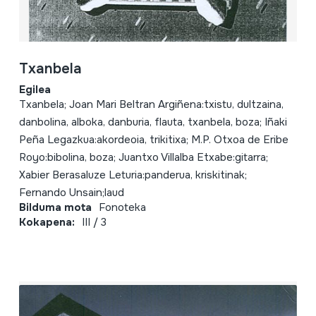
Txanbela
Egilea
Txanbela; Joan Mari Beltran Argiñena:txistu, dultzaina,
danbolina, alboka, danburia, flauta, txanbela, boza; Iñaki
Peña Legazkua:akordeoia, trikitixa; M.P. Otxoa de Eribe
Royo:bibolina, boza; Juantxo Villalba Etxabe:gitarra;
Xabier Berasaluze Leturia:panderua, kriskitinak;
Fernando Unsain;laud
Bilduma mota
Fonoteka
Kokapena:
III / 3