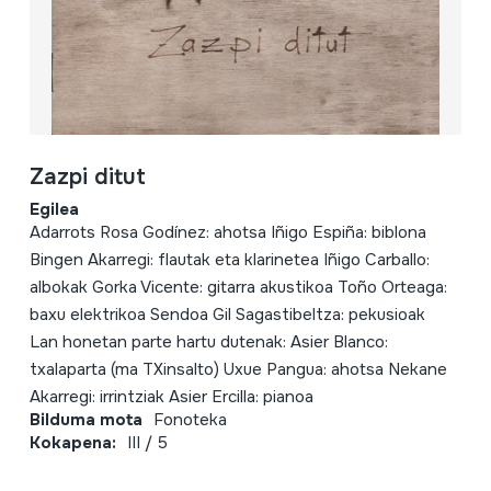
Zazpi ditut
Egilea
Adarrots Rosa Godínez: ahotsa Iñigo Espiña: biblona
Bingen Akarregi: flautak eta klarinetea Iñigo Carballo:
albokak Gorka Vicente: gitarra akustikoa Toño Orteaga:
baxu elektrikoa Sendoa Gil Sagastibeltza: pekusioak
Lan honetan parte hartu dutenak: Asier Blanco:
txalaparta (ma TXinsalto) Uxue Pangua: ahotsa Nekane
Akarregi: irrintziak Asier Ercilla: pianoa
Bilduma mota
Fonoteka
Kokapena:
III / 5