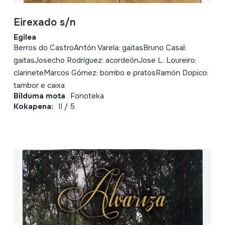
Eirexado s/n
Egilea
Berros do CastroAntón Varela: gaitasBruno Casal:
gaitasJosecho Rodríguez: acordeónJose L. Loureiro:
clarineteMarcos Gómez: bombo e pratosRamón Dopico:
tambor e caixa
Bilduma mota
Fonoteka
Kokapena:
II / 5