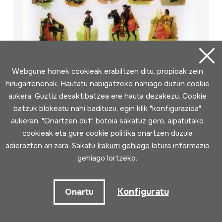
Magna Antologia del Folklore Musical
Webgune honek cookieak erabiltzen ditu, propioak zein
de España, 3; Andalucia; Navarra
hirugarrenenak. Hautatu nabigatzeko nahiago duzun cookie
aukera. Guztiz desaktibatzea ere hauta dezakezu. Cookie
Egilea
[Emailerik ez da ezagutzen]
Bilduma mota
Fonoteka
batzuk blokeatu nahi badituzu, egin klik "konfigurazioa"
Kokapena:
II / 4
aukeran. "Onartzen dut" botoia sakatuz gero, aipatutako
cookieak eta gure cookie politika onartzen duzula
adierazten ari zara. Sakatu
Irakurri gehiago
lotura informazio
gehiago lortzeko.
Konfiguratu
Onartu