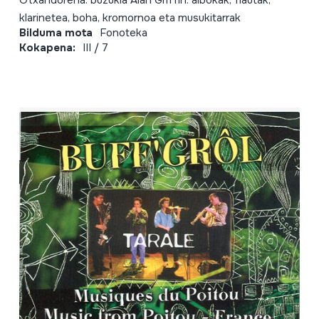
Otxandorena: buzukia Alan Griffin: albokak, flautak,
klarinetea, boha, kromornoa eta musukitarrak
Bilduma mota
Fonoteka
Kokapena:
III / 7