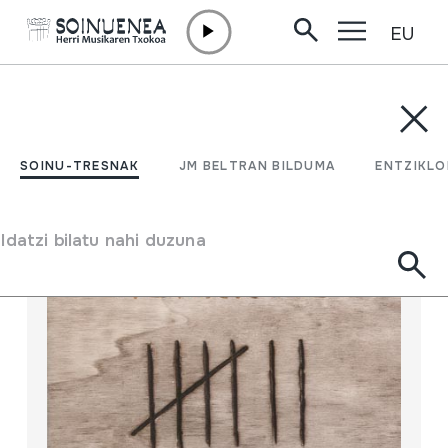
EU
Edukira zuzenean joan
SOINU-TRESNAK
JM BELTRAN BILDUMA
ENTZIKLOPEDI
Filtratu
SOINU-TRESNAK
JM BELTRAN BILDUMA
ENTZIKLO
Bilatzailea
Idatzi bilatu nahi duzuna