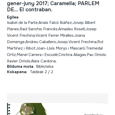
gener-juny 2017; Caramella; PARLEM
DE... El contraban.
Egilea
Isabel de la Parte;Anaís Falcó Ibàñez;Josep Albert
Planes;Raül Sanchis Francés;Amadeu Rosell;Josep
Vicent Frechina;Vicent Ferrer Miralles;Joana
Domenge;Andreu Caballero;Josep Vicent Frechina;Rut
Martínez i Ribot;Joan-Lluís Monjo i Mascaró;Tremedal
Ortiz;Manel Carrera i Escudé;Cristina Aliagas;Pau Orriols.
Xavier Orriols;Aleix Cardona;
Bilduma mota
Biblioteka
Kokapena:
Taldeak 2 / 2