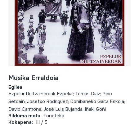
Musika Erraldoia
Egilea
Ezpelur Dultzaineroak Ezpelur; Tomas Díaz; Peio
Setoain; Josetxo Rodriguez; Donibaneko Gaita Eskola;
David Carmona; José Luis Bujanda; Iñaki Goñi
Bilduma mota
Fonoteka
Kokapena:
III / 5