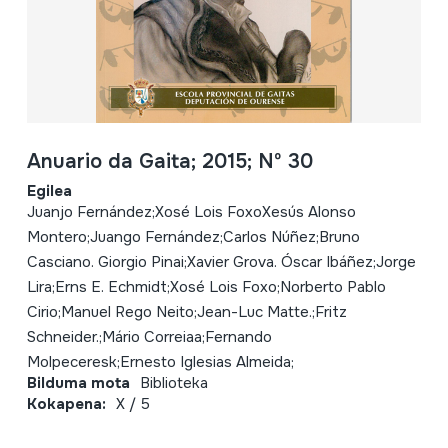
Anuario da Gaita; 2015; Nº 30
Egilea
Juanjo Fernández;Xosé Lois FoxoXesús Alonso
Montero;Juango Fernández;Carlos Núñez;Bruno
Casciano. Giorgio Pinai;Xavier Grova. Óscar Ibáñez;Jorge
Lira;Erns E. Echmidt;Xosé Lois Foxo;Norberto Pablo
Cirio;Manuel Rego Neito;Jean-Luc Matte.;Fritz
Schneider.;Mário Correiaa;Fernando
Molpeceresk;Ernesto Iglesias Almeida;
Bilduma mota
Biblioteka
Kokapena:
X / 5