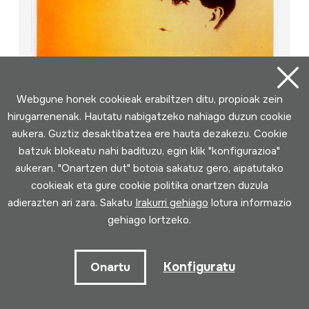
Webgune honek cookieak erabiltzen ditu, propioak zein
hirugarrenenak. Hautatu nabigatzeko nahiago duzun cookie
aukera. Guztiz desaktibatzea ere hauta dezakezu. Cookie
Han eta Hor
batzuk blokeatu nahi badituzu, egin klik "konfigurazioa"
Egilea
aukeran. "Onartzen dut" botoia sakatuz gero, aipatutako
Pier Paul Berzaitz; Daniel Brel; Rémi Brel; Daniel Viala;
cookieak eta gure cookie politika onartzen duzula
Alain Perpetue; Bernard Davant
Bilduma mota
Fonoteka
adierazten ari zara. Sakatu
Irakurri gehiago
lotura informazio
Kokapena:
IV / 6
gehiago lortzeko.
Konfiguratu
Onartu