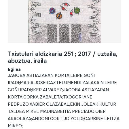
Txistulari aldizkaria 251 ; 2017 / uztaila,
abuztua, iraila
Egilea
JAGOBA ASTIAZARAN KORTA;LEIRE GOÑI
IRADI;MARIA JOSE GAZTELUMENDI ZALAKAIN;LEIRE
GOÑI IRADI;IKER ALVAREZ;JAGOBA ASTIAZARAN
KORTA;GORKA ZABALETA;TXOGORI;ANE
PEDRUZO;XABIER OLAZABAL;EKIN JOLEAK KULTUR
TALDEA;MIKEL MADINABEITIA PRECIADO;OIER
ARAOLAZA;ANDONI CORTIJO YOLDl;GARBINE LEITZA
MIKEO;