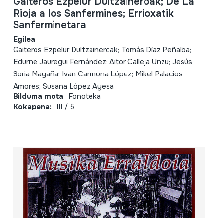
Gaiteros Ezpelur Dultzaineroak; De La
Rioja a los Sanfermines; Errioxatik
Sanferminetara
Egilea
Gaiteros Ezpelur Dultzaineroak; Tomás Díaz Peñalba;
Edurne Jauregui Fernández; Aitor Calleja Unzu; Jesús
Soria Magaña; Ivan Carmona López; Mikel Palacios
Amores; Susana López Ayesa
Bilduma mota
Fonoteka
Kokapena:
III / 5