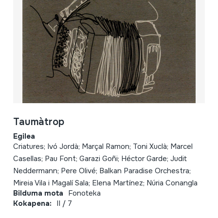
Taumàtrop
Egilea
Criatures; Ivó Jordà; Marçal Ramon; Toni Xuclà; Marcel
Casellas; Pau Font; Garazi Goñi; Héctor Garde; Judit
Neddermann; Pere Olivé; Balkan Paradise Orchestra;
Mireia Vila i Magalí Sala; Elena Martínez; Núria Conangla
Bilduma mota
Fonoteka
Kokapena:
II / 7