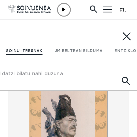
EU
Edukira zuzenean joan
SOINU-TRESNAK
JM BELTRAN BILDUMA
ENTZIKLOPEDI
Filtratu
SOINU-TRESNAK
JM BELTRAN BILDUMA
ENTZIKLO
Bilatzailea
Idatzi bilatu nahi duzuna