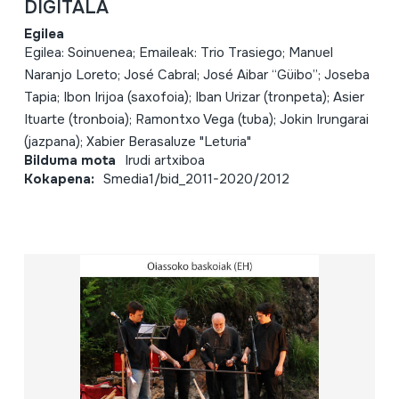
DIGITALA
Egilea
Egilea: Soinuenea; Emaileak: Trio Trasiego; Manuel
Naranjo Loreto; José Cabral; José Aibar “Güibo”; Joseba
Tapia; Ibon Irijoa (saxofoia); Iban Urizar (tronpeta); Asier
Ituarte (tronboia); Ramontxo Vega (tuba); Jokin Irungarai
(jazpana); Xabier Berasaluze "Leturia"
Bilduma mota
Irudi artxiboa
Kokapena:
Smedia1/bid_2011-2020/2012