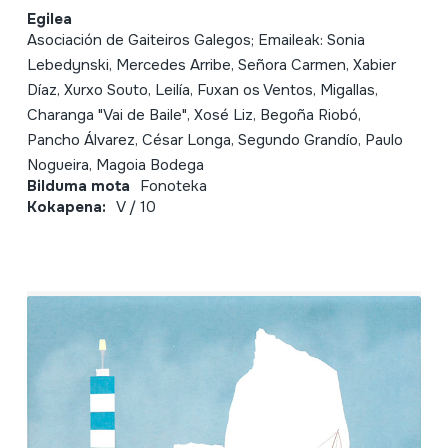
Egilea
Asociación de Gaiteiros Galegos; Emaileak: Sonia
Lebedynski, Mercedes Arribe, Señora Carmen, Xabier
Díaz, Xurxo Souto, Leilía, Fuxan os Ventos, Migallas,
Charanga "Vai de Baile", Xosé Liz, Begoña Riobó,
Pancho Álvarez, César Longa, Segundo Grandío, Paulo
Nogueira, Magoia Bodega
Bilduma mota
Fonoteka
Kokapena:
V / 10