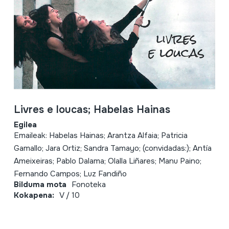
Livres e loucas; Habelas Hainas
Egilea
Emaileak: Habelas Hainas; Arantza Alfaia; Patricia
Gamallo; Jara Ortiz; Sandra Tamayo; (convidadas:); Antía
Ameixeiras; Pablo Dalama; Olalla Liñares; Manu Paino;
Fernando Campos; Luz Fandiño
Bilduma mota
Fonoteka
Kokapena:
V / 10