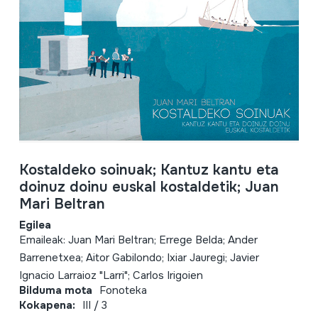
Kostaldeko soinuak; Kantuz kantu eta
doinuz doinu euskal kostaldetik; Juan
Mari Beltran
Egilea
Emaileak: Juan Mari Beltran; Errege Belda; Ander
Barrenetxea; Aitor Gabilondo; Ixiar Jauregi; Javier
Ignacio Larraioz "Larri"; Carlos Irigoien
Bilduma mota
Fonoteka
Kokapena:
III / 3