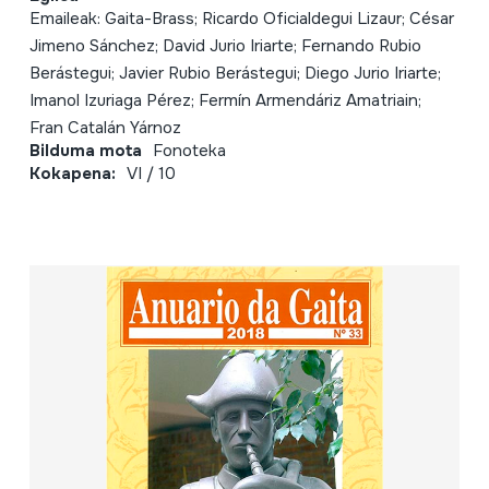
Emaileak: Gaita-Brass; Ricardo Oficialdegui Lizaur; César
Jimeno Sánchez; David Jurio Iriarte; Fernando Rubio
Berástegui; Javier Rubio Berástegui; Diego Jurio Iriarte;
Imanol Izuriaga Pérez; Fermín Armendáriz Amatriain;
Fran Catalán Yárnoz
Bilduma mota
Fonoteka
Kokapena:
VI / 10