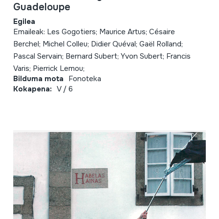
Guadeloupe
Egilea
Emaileak: Les Gogotiers; Maurice Artus; Césaire
Berchel; Michel Colleu; Didier Quéval; Gaël Rolland;
Pascal Servain; Bernard Subert; Yvon Subert; Francis
Varis; Pierrick Lemou;
Bilduma mota
Fonoteka
Kokapena:
V / 6