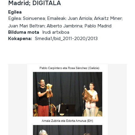
Madrid; DIGITALA
Egilea
Egilea: Soinuenea; Emaileak: Juan Arriola; Arkaitz Miner;
Juan Mari Beltran; Alberto Jambrina; Pablo Madrid
Bilduma mota
Irudi artxiboa
Kokapena:
Smedia1/bid_2011-2020/2013