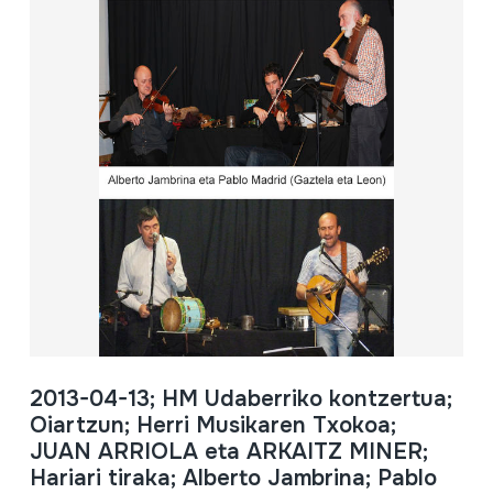
2013-04-13; HM Udaberriko kontzertua;
Oiartzun; Herri Musikaren Txokoa;
JUAN ARRIOLA eta ARKAITZ MINER;
Hariari tiraka; Alberto Jambrina; Pablo