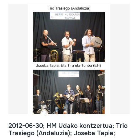
2012-06-30; HM Udako kontzertua; Trio
Trasiego (Andaluzia); Joseba Tapia;