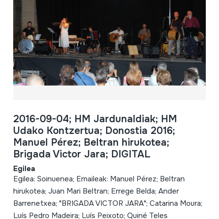
2016-09-04; HM Jardunaldiak; HM
Udako Kontzertua; Donostia 2016;
Manuel Pérez; Beltran hirukotea;
Brigada Victor Jara; DIGITAL
Egilea
Egilea: Soinuenea; Emaileak: Manuel Pérez; Beltran
hirukotea; Juan Mari Beltran; Errege Belda; Ander
Barrenetxea; "BRIGADA VICTOR JARA"; Catarina Moura;
Luís Pedro Madeira; Luís Peixoto; Quiné Teles