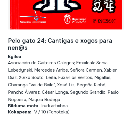
Pelo gato 24; Cantigas e xogos para
nen@s
Egilea
Asociación de Gaiteiros Galegos; Emaileak: Sonia
Lebedynski, Mercedes Arribe, Señora Carmen, Xabier
Díaz, Xurxo Souto, Leilía, Fuxan os Ventos, Migallas,
Charanga "Vai de Baile", Xosé Liz, Begoña Riobó,
Pancho Álvarez, César Longa, Segundo Grandío, Paulo
Nogueira, Magoia Bodega
Bilduma mota
Irudi artxiboa
Kokapena:
V / 10 (Fonoteka)