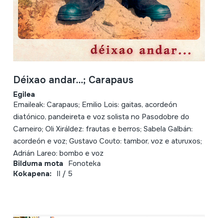
Déixao andar...; Carapaus
Egilea
Emaileak: Carapaus; Emilio Lois: gaitas, acordeón
diatónico, pandeireta e voz solista no Pasodobre do
Carneiro; Oli Xiráldez: frautas e berros; Sabela Galbán:
acordeón e voz; Gustavo Couto: tambor, voz e aturuxos;
Adrián Lareo: bombo e voz
Bilduma mota
Fonoteka
Kokapena:
II / 5