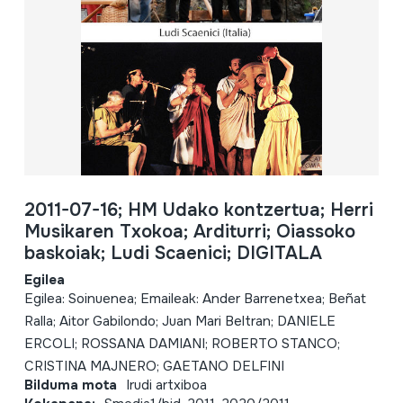
2011-07-16; HM Udako kontzertua; Herri
Musikaren Txokoa; Arditurri; Oiassoko
baskoiak; Ludi Scaenici; DIGITALA
Egilea
Egilea: Soinuenea; Emaileak: Ander Barrenetxea; Beñat
Ralla; Aitor Gabilondo; Juan Mari Beltran; DANIELE
ERCOLI; ROSSANA DAMIANI; ROBERTO STANCO;
CRISTINA MAJNERO; GAETANO DELFINI
Bilduma mota
Irudi artxiboa