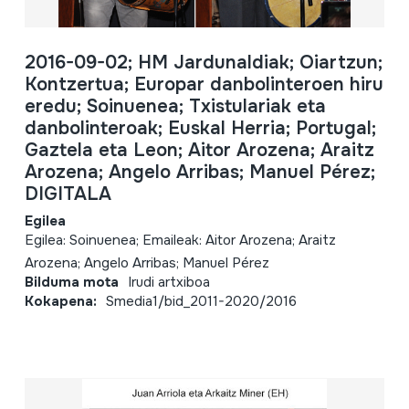
2016-09-02; HM Jardunaldiak; Oiartzun;
Kontzertua; Europar danbolinteroen hiru
eredu; Soinuenea; Txistulariak eta
danbolinteroak; Euskal Herria; Portugal;
Gaztela eta Leon; Aitor Arozena; Araitz
Arozena; Angelo Arribas; Manuel Pérez;
DIGITALA
Egilea
Egilea: Soinuenea; Emaileak: Aitor Arozena; Araitz
Arozena; Angelo Arribas; Manuel Pérez
Bilduma mota
Irudi artxiboa
Kokapena:
Smedia1/bid_2011-2020/2016