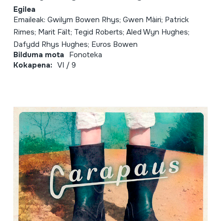
Egilea
Emaileak: Gwilym Bowen Rhys; Gwen Màiri; Patrick
Rimes; Marit Fält; Tegid Roberts; Aled Wyn Hughes;
Dafydd Rhys Hughes; Euros Bowen
Bilduma mota
Fonoteka
Kokapena:
VI / 9