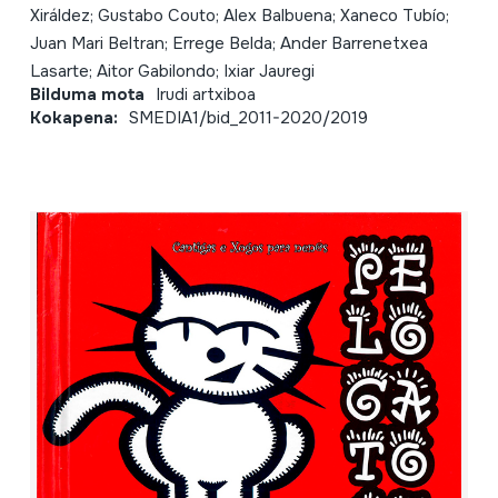
Xiráldez; Gustabo Couto; Alex Balbuena; Xaneco Tubío;
Juan Mari Beltran; Errege Belda; Ander Barrenetxea
Lasarte; Aitor Gabilondo; Ixiar Jauregi
Bilduma mota
Irudi artxiboa
Kokapena:
SMEDIA1/bid_2011-2020/2019