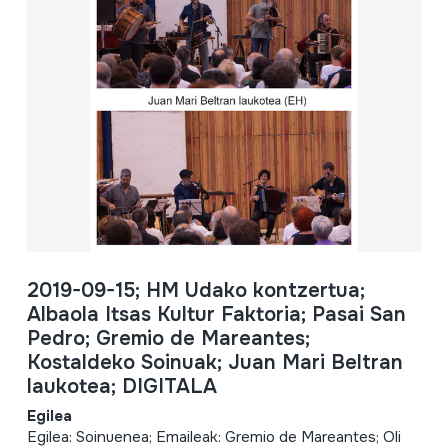
2019-09-15; HM Udako kontzertua;
Albaola Itsas Kultur Faktoria; Pasai San
Pedro; Gremio de Mareantes;
Kostaldeko Soinuak; Juan Mari Beltran
laukotea; DIGITALA
Egilea
Egilea: Soinuenea; Emaileak: Gremio de Mareantes; Oli