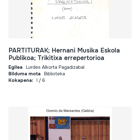
PARTITURAK; Hernani Musika Eskola
Publikoa; Trikitixa errepertorioa
Egilea
Lurdes Alkorta Pagadizabal
Bilduma mota
Biblioteka
Kokapena:
I / 6