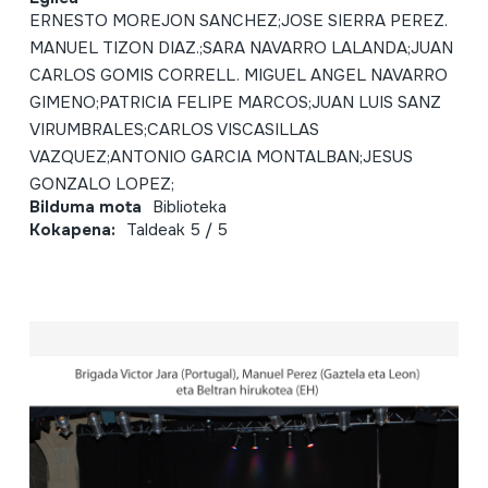
ERNESTO MOREJON SANCHEZ;JOSE SIERRA PEREZ.
MANUEL TIZON DIAZ.;SARA NAVARRO LALANDA;JUAN
CARLOS GOMIS CORRELL. MIGUEL ANGEL NAVARRO
GIMENO;PATRICIA FELIPE MARCOS;JUAN LUIS SANZ
VIRUMBRALES;CARLOS VISCASILLAS
VAZQUEZ;ANTONIO GARCIA MONTALBAN;JESUS
GONZALO LOPEZ;
Bilduma mota
Biblioteka
Kokapena:
Taldeak 5 / 5