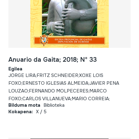
Anuario da Gaita; 2018; Nº 33
Egilea
JORGE LIRA;FRITZ SCHNEIDER;XOXE LOIS
FOXO;ERNESTO IGLESIAS ALMEIDA;JAVIER PENA
LOUZAO;FERNANDO MOLPECERES;MARCO
FOXO;CARLOS VILLANUEVA;MARIO CORREIA;
Bilduma mota
Biblioteka
Kokapena:
X / 5