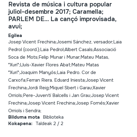
Revista de música i cultura popular
juliol-desembre 2017; Caramella;
PARLEM DE... La cançó improvisada,
avui;
Egilea
Josep Vicent Frechina;Josemi Sánchez, versador;Laia
Pedrol (coord.);Laia Pedrol;Albert Casals;Associació
Soca de Mots;Felip Munar i Munar;Mateu Matas,
"Xuri";Lluís-Xavier Flores Abat;Mateu Matas
"Xuri";Joaquim Manyós;Laia Pedro. Cor de
Carxofa;Ferran Riera. Eduard Iniesta;Josep Vicent
Frechina;Jordi Reig;Miquel Sbert i Garau;Xavier
Orriols;Pere-Juventí Balcells i Jan Grau;Josep Vicent
Frechina;Josep Vicent Frechina;Josep Fornés;Xavier
Orriols i Sendra;
Bilduma mota
Biblioteka
Kokapena:
Taldeak 2 / 2