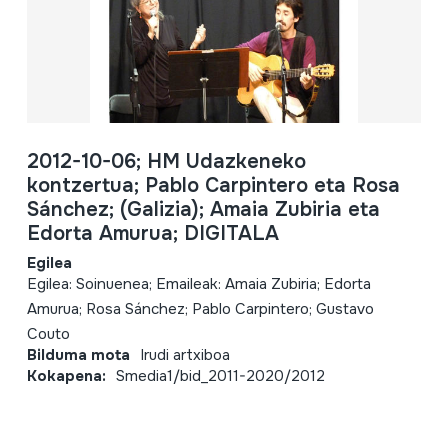
2012-10-06; HM Udazkeneko
kontzertua; Pablo Carpintero eta Rosa
Sánchez; (Galizia); Amaia Zubiria eta
Edorta Amurua; DIGITALA
Egilea
Egilea: Soinuenea; Emaileak: Amaia Zubiria; Edorta
Amurua; Rosa Sánchez; Pablo Carpintero; Gustavo
Couto
Bilduma mota
Irudi artxiboa
Kokapena:
Smedia1/bid_2011-2020/2012