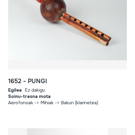
1652 - PUNGI
Egilea
Ez dakigu.
Soinu-tresna mota
Aerofonoak -> Mihiak -> Bakun (klarinetea)