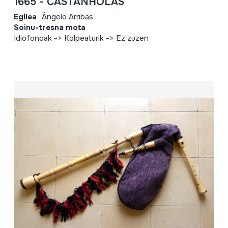
1665 - CASTANHOLAS
Egilea
Ângelo Arribas
Soinu-tresna mota
Idiofonoak -> Kolpeaturik -> Ez zuzen