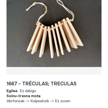
1667 - TRÉCULAS; TRECULAS
Egilea
Ez dakigu.
Soinu-tresna mota
Idiofonoak -> Kolpeaturik -> Ez zuzen