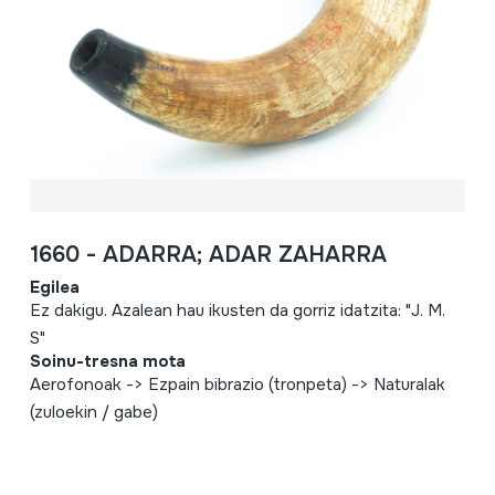
1660 - ADARRA; ADAR ZAHARRA
Egilea
Ez dakigu. Azalean hau ikusten da gorriz idatzita: "J. M.
S"
Soinu-tresna mota
Aerofonoak -> Ezpain bibrazio (tronpeta) -> Naturalak
(zuloekin / gabe)