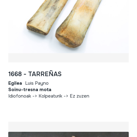
1668 - TARREÑAS
Egilea
Luis Payno
Soinu-tresna mota
Idiofonoak -> Kolpeaturik -> Ez zuzen