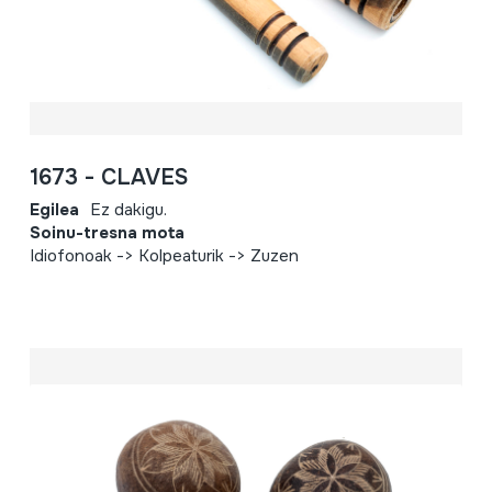
1673 - CLAVES
Egilea
Ez dakigu.
Soinu-tresna mota
Idiofonoak -> Kolpeaturik -> Zuzen