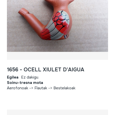
1656 - OCELL XIULET D'AIGUA
Egilea
Ez dakigu.
Soinu-tresna mota
Aerofonoak -> Flautak -> Bestelakoak