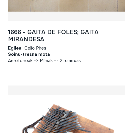
1666 - GAITA DE FOLES; GAITA
MIRANDESA
Egilea
Celio Pires
Soinu-tresna mota
Aerofonoak -> Mihiak -> Xirolarruak