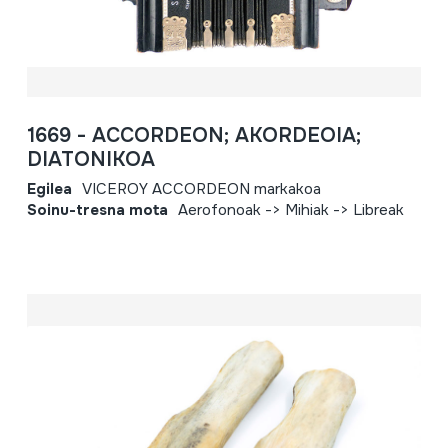
1669 - ACCORDEON; AKORDEOIA;
DIATONIKOA
Egilea
VICEROY ACCORDEON markakoa
Soinu-tresna mota
Aerofonoak -> Mihiak -> Libreak