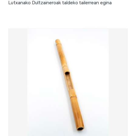
Lutxanako Dultzaineroak taldeko tailerrean egina