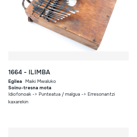
1664 - ILIMBA
Egilea
Maiki Mwaluko
Soinu-tresna mota
Idiofonoak -> Punteatua / malgua -> Erresonantzi
kaxarekin