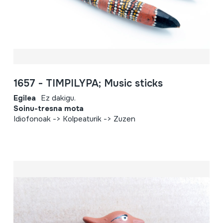
1657 - TIMPILYPA; Music sticks
Egilea
Ez dakigu.
Soinu-tresna mota
Idiofonoak -> Kolpeaturik -> Zuzen