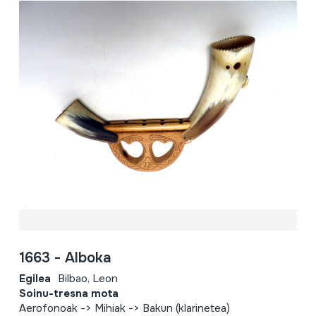
1663 - Alboka
Egilea
Bilbao, Leon
Soinu-tresna mota
Aerofonoak -> Mihiak -> Bakun (klarinetea)