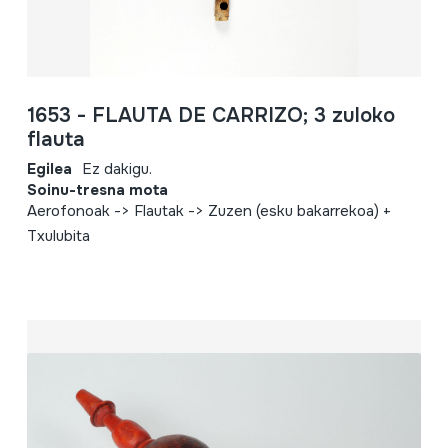
1653 - FLAUTA DE CARRIZO; 3 zuloko
flauta
Egilea
Ez dakigu.
Soinu-tresna mota
Aerofonoak -> Flautak -> Zuzen (esku bakarrekoa) +
Txulubita