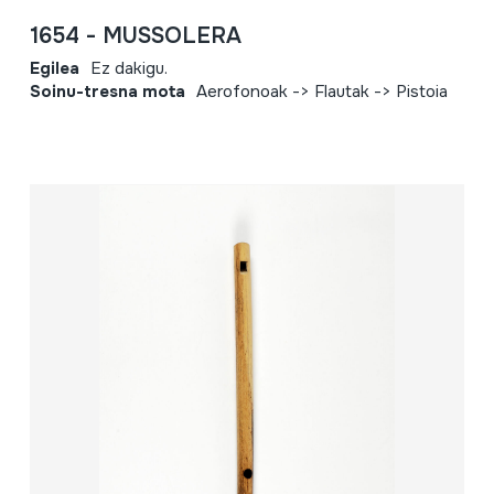
1654 - MUSSOLERA
Egilea
Ez dakigu.
Soinu-tresna mota
Aerofonoak -> Flautak -> Pistoia