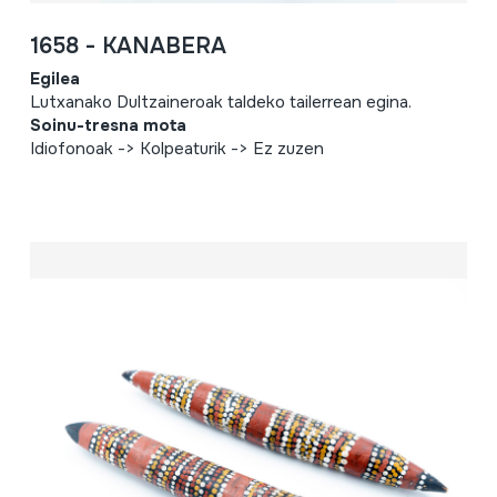
1658 - KANABERA
Egilea
Lutxanako Dultzaineroak taldeko tailerrean egina.
Soinu-tresna mota
Idiofonoak -> Kolpeaturik -> Ez zuzen