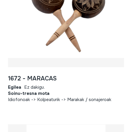
1672 - MARACAS
Egilea
Ez dakigu.
Soinu-tresna mota
Idiofonoak -> Kolpeaturik -> Marakak / sonajeroak