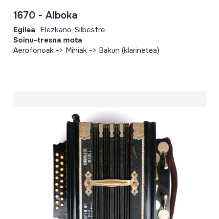
1670 - Alboka
Egilea
Elezkano, Silbestre
Soinu-tresna mota
Aerofonoak -> Mihiak -> Bakun (klarinetea)