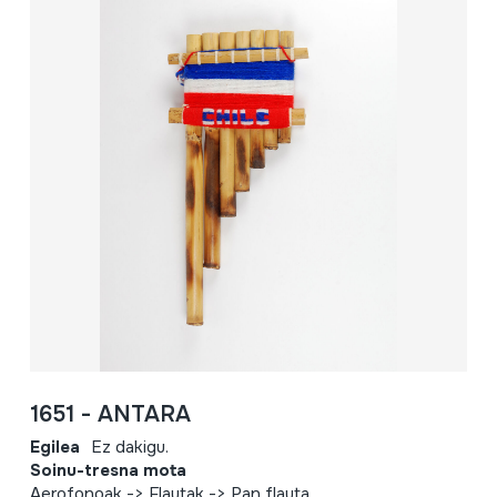
1651 - ANTARA
Egilea
Ez dakigu.
Soinu-tresna mota
Aerofonoak -> Flautak -> Pan flauta