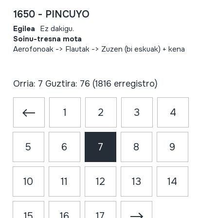
1650 - PINCUYO
Egilea
Ez dakigu.
Soinu-tresna mota
Aerofonoak -> Flautak -> Zuzen (bi eskuak) + kena
Orria: 7 Guztira: 76 (1816 erregistro)
1
2
3
4
5
6
7
8
9
10
11
12
13
14
15
16
17