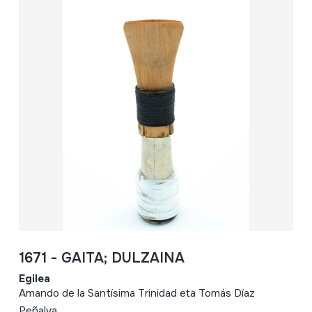
1671 - GAITA; DULZAINA
Egilea
Amando de la Santísima Trinidad eta Tomás Díaz
Peñalva