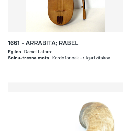
1661 - ARRABITA; RABEL
Egilea
Daniel Latorre
Soinu-tresna mota
Kordofonoak -> Igurtzitakoa