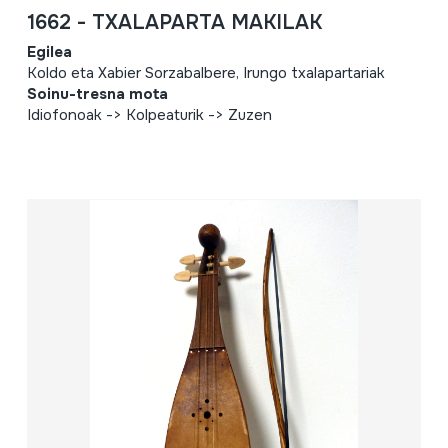
1662 - TXALAPARTA MAKILAK
Egilea
Koldo eta Xabier Sorzabalbere, Irungo txalapartariak
Soinu-tresna mota
Idiofonoak -> Kolpeaturik -> Zuzen