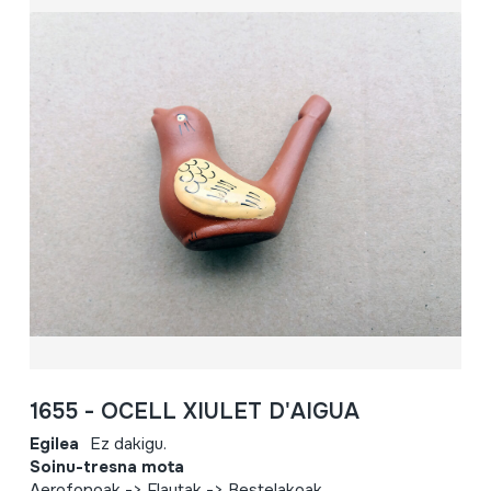
1655 - OCELL XIULET D'AIGUA
Egilea
Ez dakigu.
Soinu-tresna mota
Aerofonoak -> Flautak -> Bestelakoak