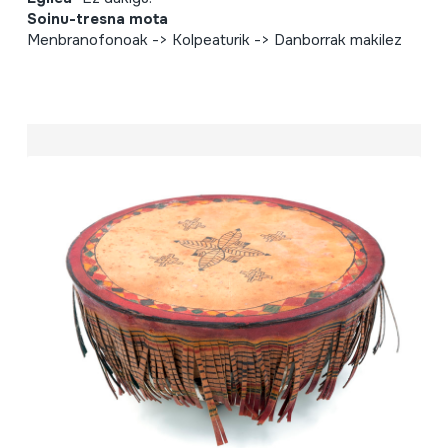
Soinu-tresna mota
Menbranofonoak -> Kolpeaturik -> Danborrak makilez