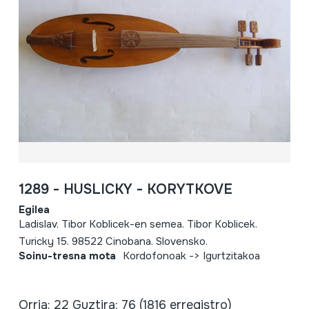
1289 - HUSLICKY - KORYTKOVE
Egilea
Ladislav. Tibor Koblicek-en semea. Tibor Koblicek.
Turicky 15. 98522 Cinobana. Slovensko.
Soinu-tresna mota
Kordofonoak -> Igurtzitakoa
Orria: 22 Guztira: 76 (1816 erregistro)