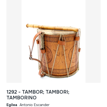
1292 - TAMBOR; TAMBORI;
TAMBORINO
Egilea
Antonio Escander