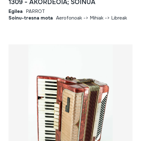
1309 - AKORDEOIA; SOINUA
Egilea
PARROT
Soinu-tresna mota
Aerofonoak -> Mihiak -> Libreak