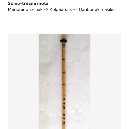
Soinu-tresna mota
Menbranofonoak -> Kolpeaturik -> Danborrak makilez