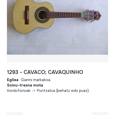
1293 - CAVACO; CAVAQUINHO
Egilea
Gianni markakoa
Soinu-tresna mota
Kordofonoak -> Puntzatua (behatz edo puaz)