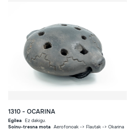
1310 - OCARINA
Egilea
Ez dakigu.
Soinu-tresna mota
Aerofonoak -> Flautak -> Okarina