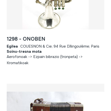
1298 - ONOBEN
Egilea
COUESNON & Cie; 94 Rue D´Angoulème; Paris
Soinu-tresna mota
Aerofonoak -> Ezpain bibrazio (tronpeta) ->
Kromatikoak