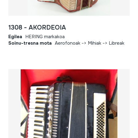
1308 - AKORDEOIA
Egilea
HERING markakoa
Soinu-tresna mota
Aerofonoak -> Mihiak -> Libreak