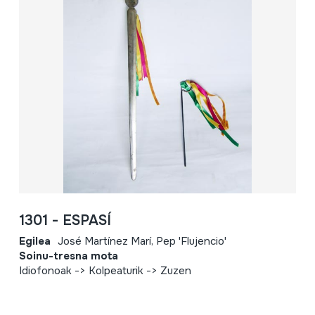
1301 - ESPASÍ
Egilea
José Martínez Marí, Pep 'Flujencio'
Soinu-tresna mota
Idiofonoak -> Kolpeaturik -> Zuzen