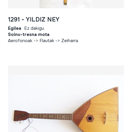
1291 - YILDIZ NEY
Egilea
Ez dakigu.
Soinu-tresna mota
Aerofonoak -> Flautak -> Zeiharra