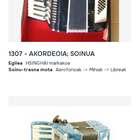
1307 - AKORDEOIA; SOINUA
Egilea
HSINGHAI markakoa
Soinu-tresna mota
Aerofonoak -> Mihiak -> Libreak