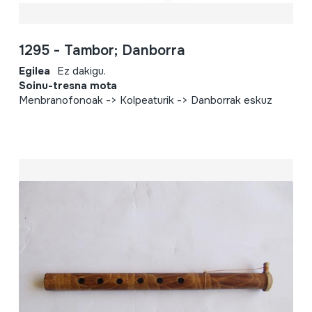
1295 - Tambor; Danborra
Egilea
Ez dakigu.
Soinu-tresna mota
Menbranofonoak -> Kolpeaturik -> Danborrak eskuz