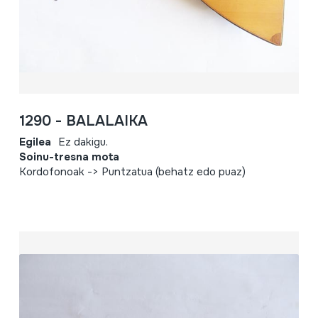
1290 - BALALAIKA
Egilea
Ez dakigu.
Soinu-tresna mota
Kordofonoak -> Puntzatua (behatz edo puaz)