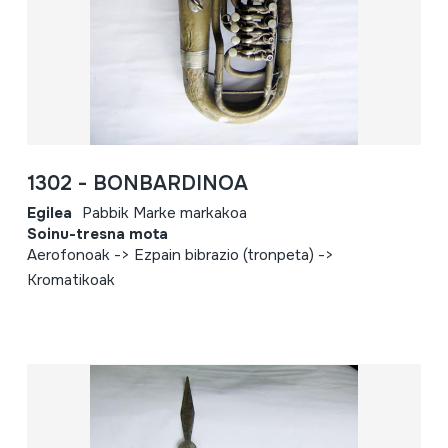
1302 - BONBARDINOA
Egilea
Pabbik Marke markakoa
Soinu-tresna mota
Aerofonoak -> Ezpain bibrazio (tronpeta) ->
Kromatikoak