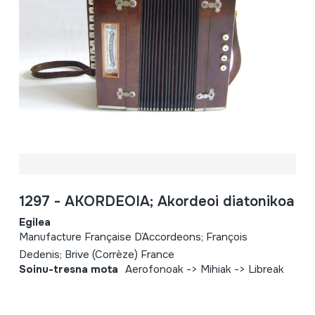
1297 - AKORDEOIA; Akordeoi diatonikoa
Egilea
Manufacture Française D´Accordeons; François
Dedenis; Brive (Corrèze) France
Soinu-tresna mota
Aerofonoak -> Mihiak -> Libreak