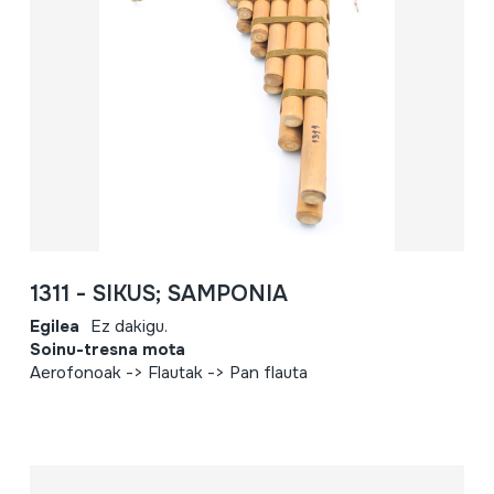
1311 - SIKUS; SAMPONIA
Egilea
Ez dakigu.
Soinu-tresna mota
Aerofonoak -> Flautak -> Pan flauta