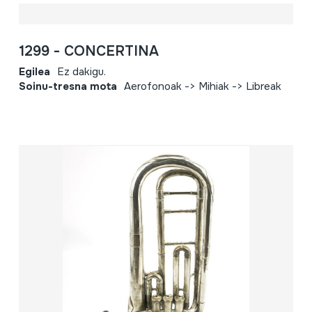
1299 - CONCERTINA
Egilea
Ez dakigu.
Soinu-tresna mota
Aerofonoak -> Mihiak -> Libreak