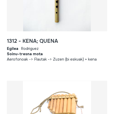
1312 - KENA; QUENA
Egilea
Rodriguez
Soinu-tresna mota
Aerofonoak -> Flautak -> Zuzen (bi eskuak) + kena