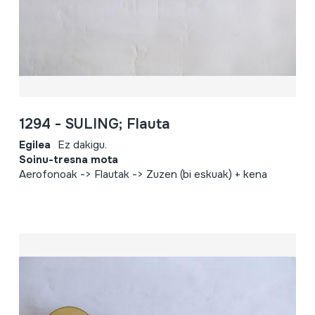
1294 - SULING; Flauta
Egilea
Ez dakigu.
Soinu-tresna mota
Aerofonoak -> Flautak -> Zuzen (bi eskuak) + kena