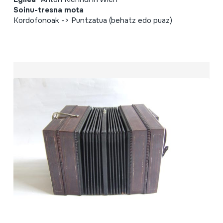
Soinu-tresna mota
Kordofonoak -> Puntzatua (behatz edo puaz)