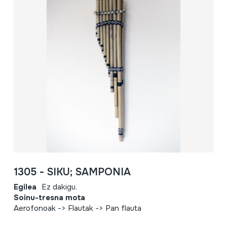
1305 - SIKU; SAMPONIA
Egilea
Ez dakigu.
Soinu-tresna mota
Aerofonoak -> Flautak -> Pan flauta