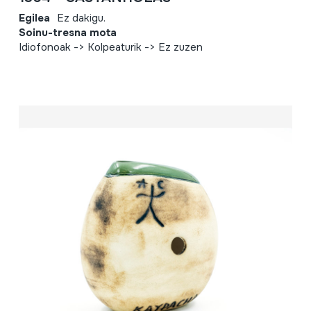
Egilea
Ez dakigu.
Soinu-tresna mota
Idiofonoak -> Kolpeaturik -> Ez zuzen