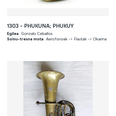
1303 - PHUKUNA; PHUKUY
Egilea
Gonzalo Ceballos
Soinu-tresna mota
Aerofonoak -> Flautak -> Okarina