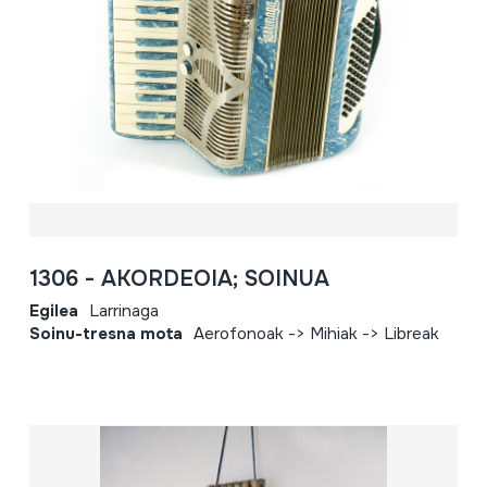
1306 - AKORDEOIA; SOINUA
Egilea
Larrinaga
Soinu-tresna mota
Aerofonoak -> Mihiak -> Libreak