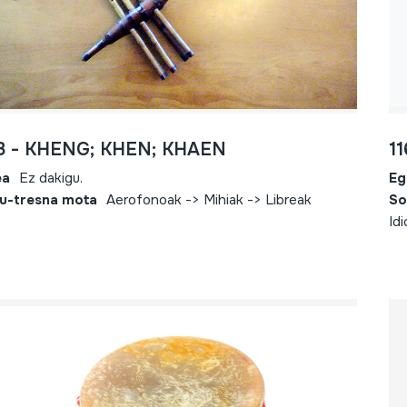
8 - KHENG; KHEN; KHAEN
1
ea
Ez dakigu.
Eg
u-tresna mota
Aerofonoak -> Mihiak -> Libreak
So
Id