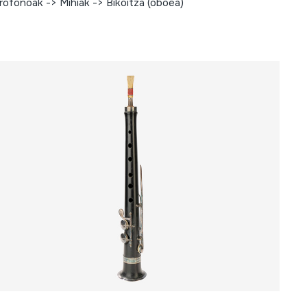
rofonoak -> Mihiak -> Bikoitza (oboea)