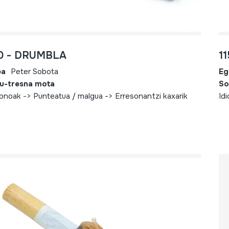
60 - DRUMBLA
1
ea
Peter Sobota
Eg
u-tresna mota
So
fonoak -> Punteatua / malgua -> Erresonantzi kaxarik
Id
e