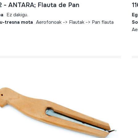
2 - ANTARA; Flauta de Pan
1
ea
Ez dakigu.
Eg
u-tresna mota
Aerofonoak -> Flautak -> Pan flauta
So
Ae