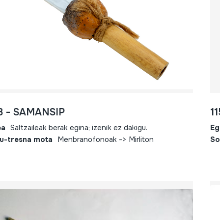
8 - SAMANSIP
1
ea
Saltzaileak berak egina; izenik ez dakigu.
Eg
u-tresna mota
Menbranofonoak -> Mirliton
So