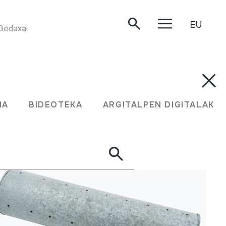
EU
MASKARADETAKO KESTUEN DANTZA. Jean Mixel Bedaxagar eta Pierre Ager 'Garat'. Donostia, 1984.
UMA
BIDEOTEKA
ARGITALPEN DIGITALAK
MA
BIDEOTEKA
ARGITALPEN DIGITALAK