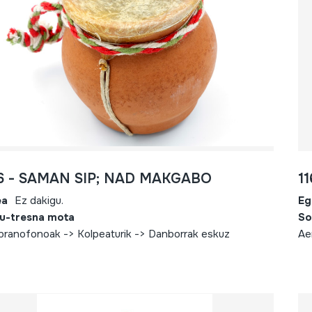
66 - SAMAN SIP; NAD MAKGABO
1
ea
Ez dakigu.
Eg
u-tresna mota
So
ranofonoak -> Kolpeaturik -> Danborrak eskuz
Ae