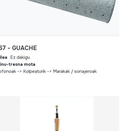
167 - GUACHE
ilea
Ez dakigu.
inu-tresna mota
iofonoak -> Kolpeaturik -> Marakak / sonajeroak