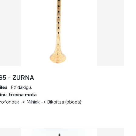
165 - ZURNA
ilea
Ez dakigu.
inu-tresna mota
rofonoak -> Mihiak -> Bikoitza (oboea)