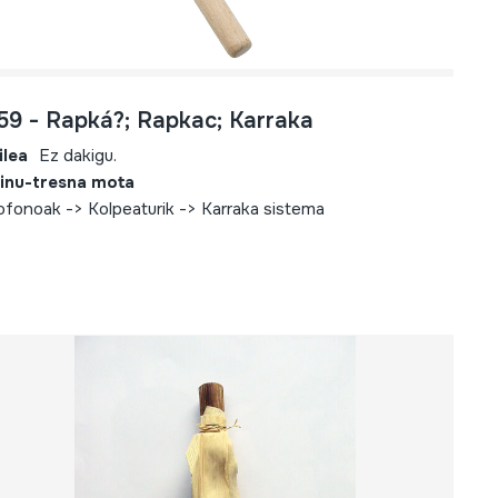
159 - Rapká?; Rapkac; Karraka
ilea
Ez dakigu.
inu-tresna mota
iofonoak -> Kolpeaturik -> Karraka sistema