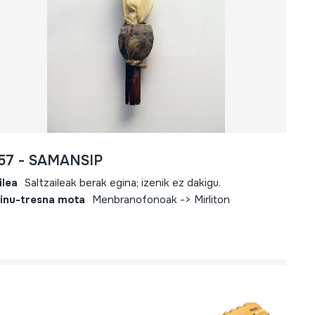
157 - SAMANSIP
ilea
Saltzaileak berak egina; izenik ez dakigu.
inu-tresna mota
Menbranofonoak -> Mirliton