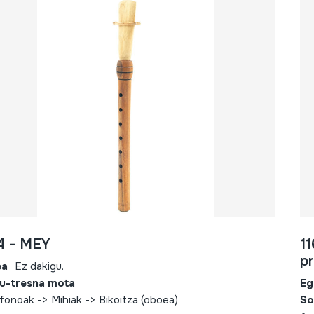
4 - MEY
1
p
ea
Ez dakigu.
u-tresna mota
Eg
fonoak -> Mihiak -> Bikoitza (oboea)
So