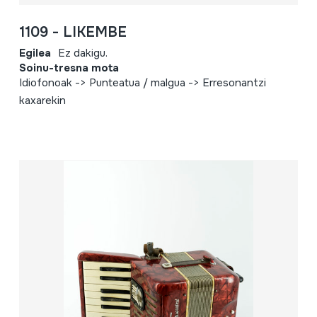
1109 - LIKEMBE
Egilea
Ez dakigu.
Soinu-tresna mota
Idiofonoak -> Punteatua / malgua -> Erresonantzi
kaxarekin