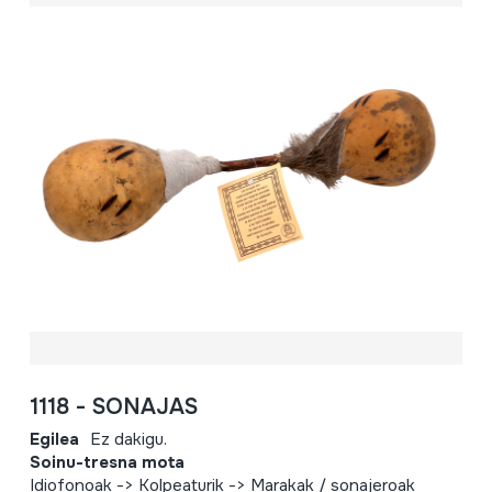
1118 - SONAJAS
Egilea
Ez dakigu.
Soinu-tresna mota
Idiofonoak -> Kolpeaturik -> Marakak / sonajeroak