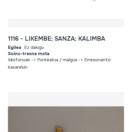
1116 - LIKEMBE; SANZA; KALIMBA
Egilea
Ez dakigu.
Soinu-tresna mota
Idiofonoak -> Punteatua / malgua -> Erresonantzi
kaxarekin