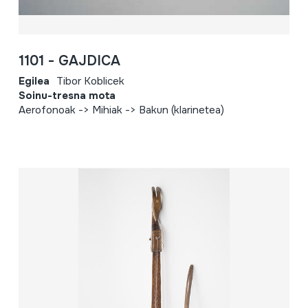
1101 - GAJDICA
Egilea
Tibor Koblicek
Soinu-tresna mota
Aerofonoak -> Mihiak -> Bakun (klarinetea)