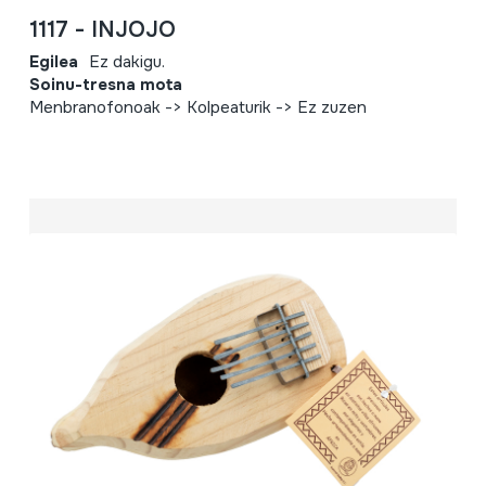
1117 - INJOJO
Egilea
Ez dakigu.
Soinu-tresna mota
Menbranofonoak -> Kolpeaturik -> Ez zuzen