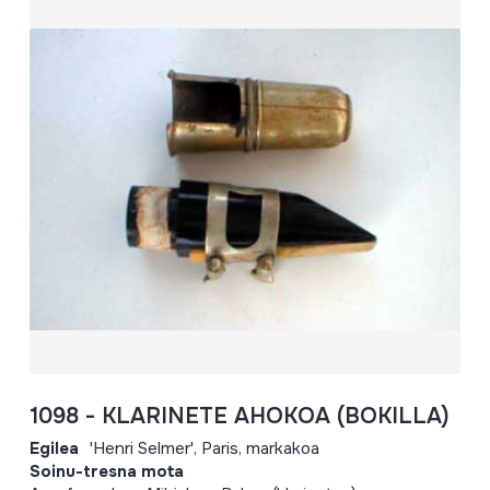
1098 - KLARINETE AHOKOA (BOKILLA)
Egilea
'Henri Selmer', Paris, markakoa
Soinu-tresna mota