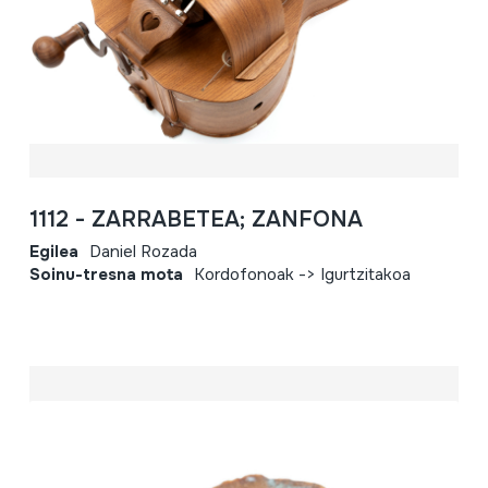
1112 - ZARRABETEA; ZANFONA
Egilea
Daniel Rozada
Soinu-tresna mota
Kordofonoak -> Igurtzitakoa