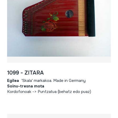
1099 - ZITARA
Egilea
'Skala' markakoa. Made in Germany
Soinu-tresna mota
Kordofonoak -> Puntzatua (behatz edo puaz)