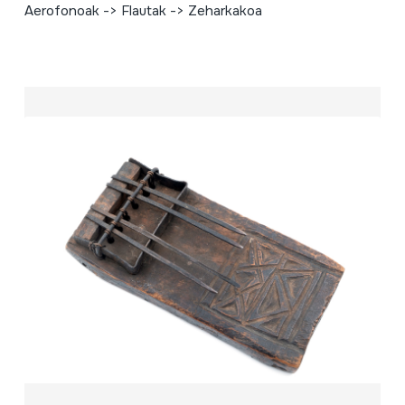
Aerofonoak -> Flautak -> Zeharkakoa