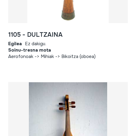
1105 - DULTZAINA
Egilea
Ez dakigu.
Soinu-tresna mota
Aerofonoak -> Mihiak -> Bikoitza (oboea)