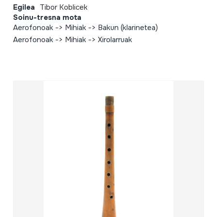
Egilea
Tibor Koblicek
Soinu-tresna mota
Aerofonoak -> Mihiak -> Bakun (klarinetea)
Aerofonoak -> Mihiak -> Xirolarruak