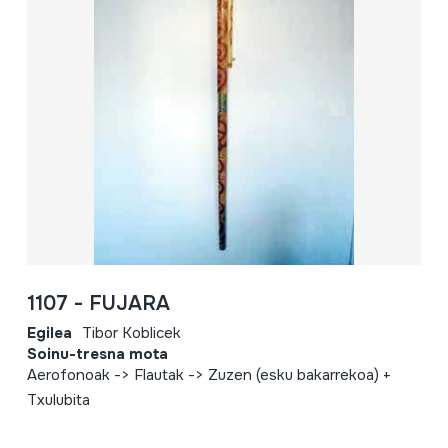
1107 - FUJARA
Egilea
Tibor Koblicek
Soinu-tresna mota
Aerofonoak -> Flautak -> Zuzen (esku bakarrekoa) +
Txulubita