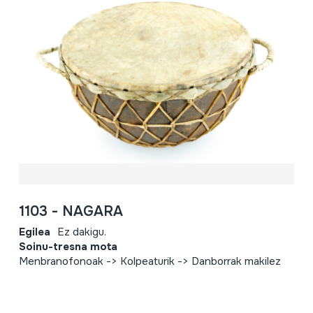
1103 - NAGARA
Egilea
Ez dakigu.
Soinu-tresna mota
Menbranofonoak -> Kolpeaturik -> Danborrak makilez