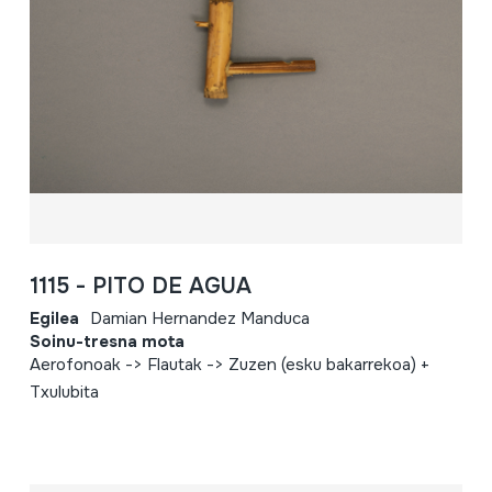
1115 - PITO DE AGUA
Egilea
Damian Hernandez Manduca
Soinu-tresna mota
Aerofonoak -> Flautak -> Zuzen (esku bakarrekoa) +
Txulubita