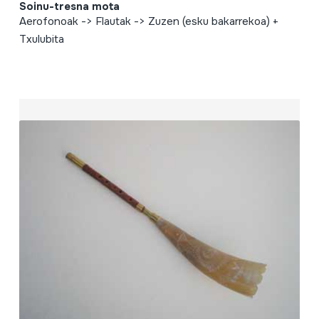
Soinu-tresna mota
Aerofonoak -> Flautak -> Zuzen (esku bakarrekoa) +
Txulubita