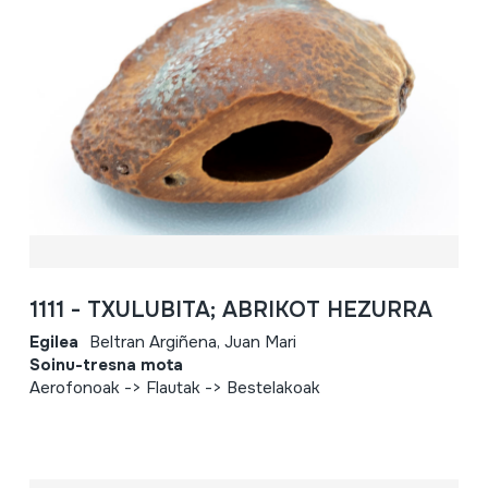
1111 - TXULUBITA; ABRIKOT HEZURRA
Egilea
Beltran Argiñena, Juan Mari
Soinu-tresna mota
Aerofonoak -> Flautak -> Bestelakoak