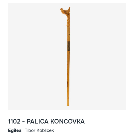
1102 - PALICA KONCOVKA
Egilea
Tibor Koblicek