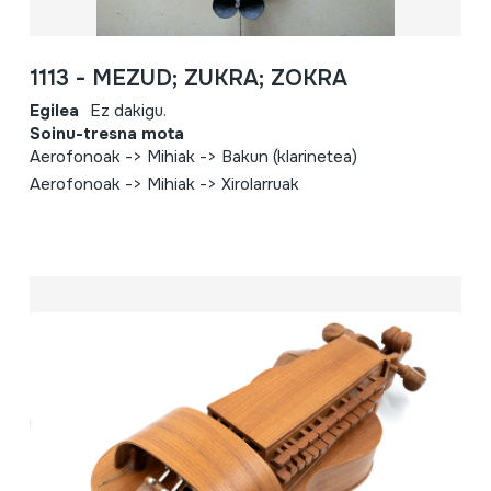
1113 - MEZUD; ZUKRA; ZOKRA
Egilea
Ez dakigu.
Soinu-tresna mota
Aerofonoak -> Mihiak -> Bakun (klarinetea)
Aerofonoak -> Mihiak -> Xirolarruak