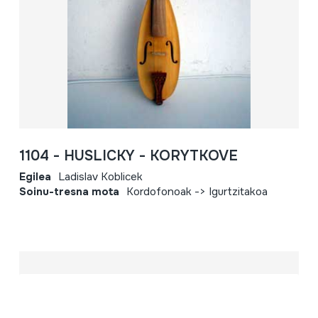
1104 - HUSLICKY - KORYTKOVE
Egilea
Ladislav Koblicek
Soinu-tresna mota
Kordofonoak -> Igurtzitakoa