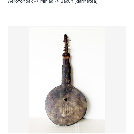
Aerofonoak -> Mihiak -> Bakun (klarinetea)