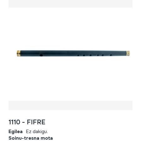
1110 - FIFRE
Egilea
Ez dakigu.
Soinu-tresna mota