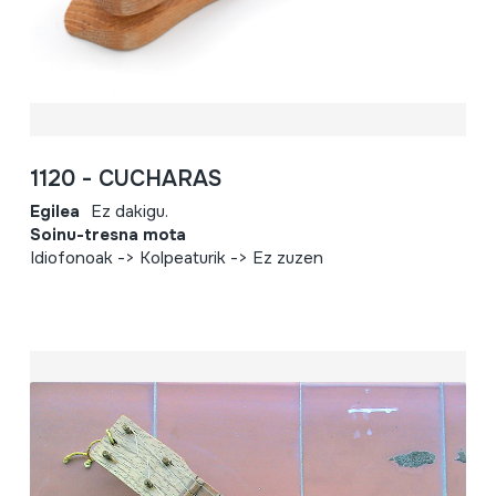
1120 - CUCHARAS
Egilea
Ez dakigu.
Soinu-tresna mota
Idiofonoak -> Kolpeaturik -> Ez zuzen