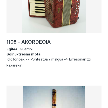
1108 - AKORDEOIA
Egilea
Guerrini
Soinu-tresna mota
Idiofonoak -> Punteatua / malgua -> Erresonantzi
kaxarekin