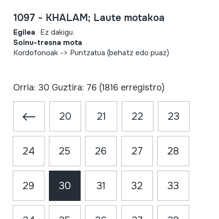
1097 - KHALAM; Laute motakoa
Egilea
Ez dakigu.
Soinu-tresna mota
Kordofonoak -> Puntzatua (behatz edo puaz)
Orria: 30 Guztira: 76 (1816 erregistro)
20
21
22
23
24
25
26
27
28
29
30
31
32
33