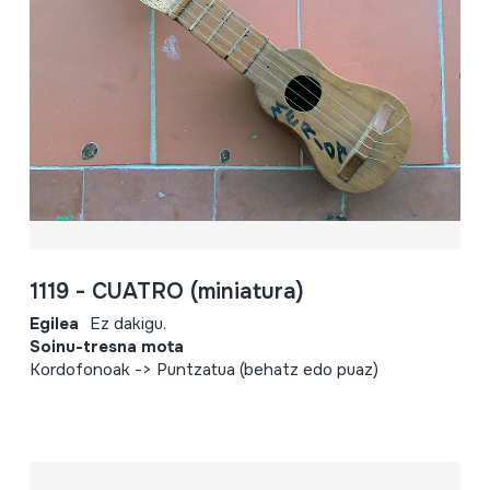
1119 - CUATRO (miniatura)
Egilea
Ez dakigu.
Soinu-tresna mota
Kordofonoak -> Puntzatua (behatz edo puaz)