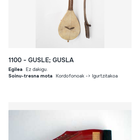
1100 - GUSLE; GUSLA
Egilea
Ez dakigu.
Soinu-tresna mota
Kordofonoak -> Igurtzitakoa