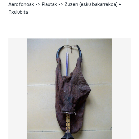
Aerofonoak -> Flautak -> Zuzen (esku bakarrekoa) +
Txulubita