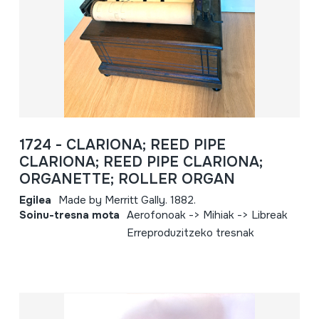
1724 - CLARIONA; REED PIPE
CLARIONA; REED PIPE CLARIONA;
ORGANETTE; ROLLER ORGAN
Egilea
Made by Merritt Gally. 1882.
Soinu-tresna mota
Aerofonoak -> Mihiak -> Libreak
Erreproduzitzeko tresnak