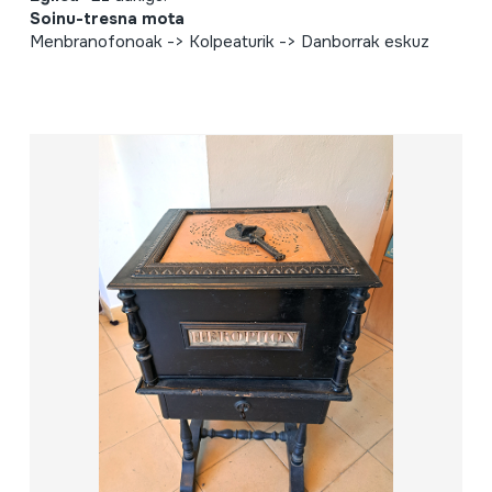
Soinu-tresna mota
Menbranofonoak -> Kolpeaturik -> Danborrak eskuz