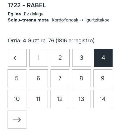
1722 - RABEL
Egilea
Ez dakigu.
Soinu-tresna mota
Kordofonoak -> Igurtzitakoa
Orria: 4 Guztira: 76 (1816 erregistro)
1
2
3
4
5
6
7
8
9
10
11
12
13
14