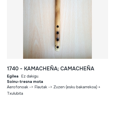
1740 - KAMACHEÑA; CAMACHEÑA
Egilea
Ez dakigu.
Soinu-tresna mota
Aerofonoak -> Flautak -> Zuzen (esku bakarrekoa) +
Txulubita