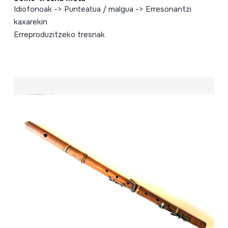
Idiofonoak -> Punteatua / malgua -> Erresonantzi
kaxarekin
Erreproduzitzeko tresnak