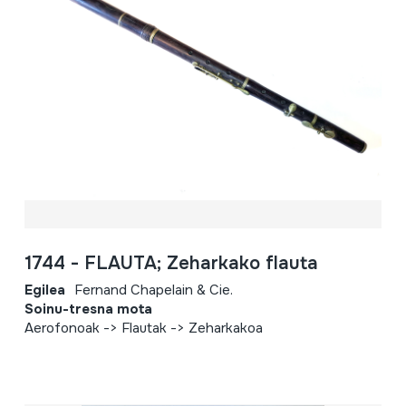
1744 - FLAUTA; Zeharkako flauta
Egilea
Fernand Chapelain & Cie.
Soinu-tresna mota
Aerofonoak -> Flautak -> Zeharkakoa