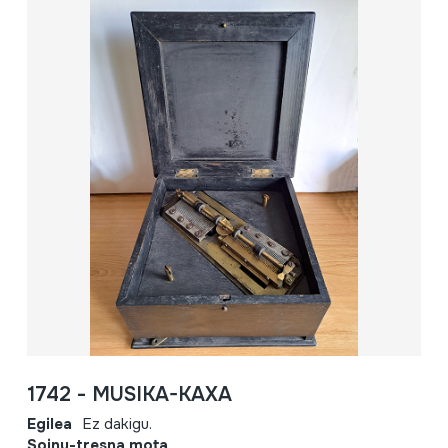
1742 - MUSIKA-KAXA
Egilea
Ez dakigu.
Soinu-tresna mota