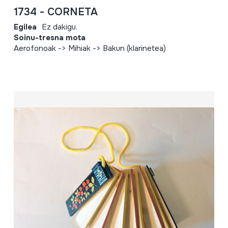
1734 - CORNETA
Egilea
Ez dakigu.
Soinu-tresna mota
Aerofonoak -> Mihiak -> Bakun (klarinetea)