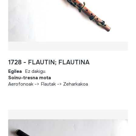
1728 - FLAUTIN; FLAUTINA
Egilea
Ez dakigu.
Soinu-tresna mota
Aerofonoak -> Flautak -> Zeharkakoa