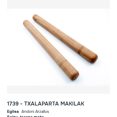
1739 - TXALAPARTA MAKILAK
Egilea
Andoni Arzallus
Soinu-tresna mota