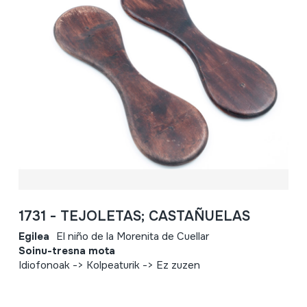
1731 - TEJOLETAS; CASTAÑUELAS
Egilea
El niño de la Morenita de Cuellar
Soinu-tresna mota
Idiofonoak -> Kolpeaturik -> Ez zuzen