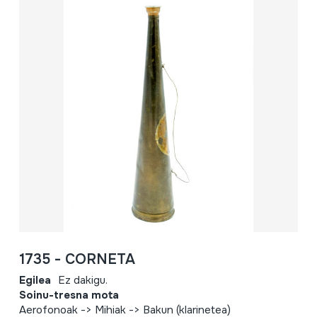
1735 - CORNETA
Egilea
Ez dakigu.
Soinu-tresna mota
Aerofonoak -> Mihiak -> Bakun (klarinetea)