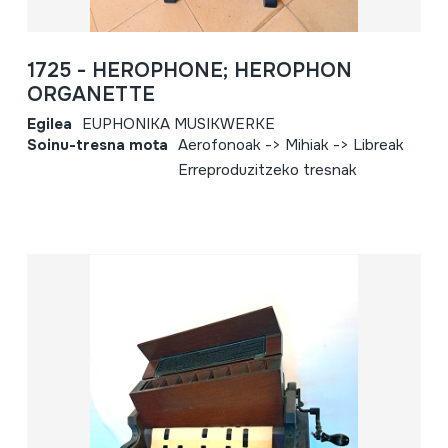
1725 - HEROPHONE; HEROPHON
ORGANETTE
Egilea
EUPHONIKA MUSIKWERKE
Soinu-tresna mota
Aerofonoak -> Mihiak -> Libreak
Erreproduzitzeko tresnak