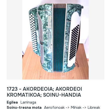
1723 - AKORDEOIA; AKORDEOI
KROMATIKOA; SOINU-HANDIA
Egilea
Larrinaga
Soinu-tresna mota
Aerofonoak -> Mihiak -> Libreak