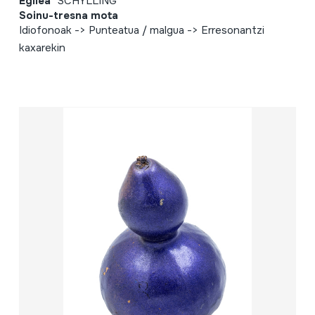
Egilea
SCHYLLING
Soinu-tresna mota
Idiofonoak -> Punteatua / malgua -> Erresonantzi
kaxarekin