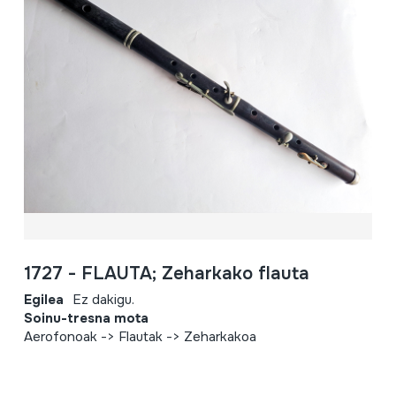
1727 - FLAUTA; Zeharkako flauta
Egilea
Ez dakigu.
Soinu-tresna mota
Aerofonoak -> Flautak -> Zeharkakoa