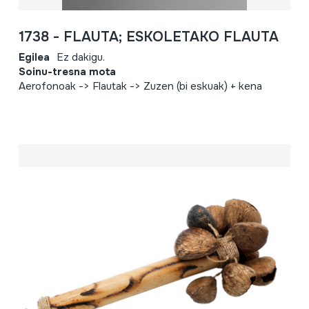
1738 - FLAUTA; ESKOLETAKO FLAUTA
Egilea
Ez dakigu.
Soinu-tresna mota
Aerofonoak -> Flautak -> Zuzen (bi eskuak) + kena