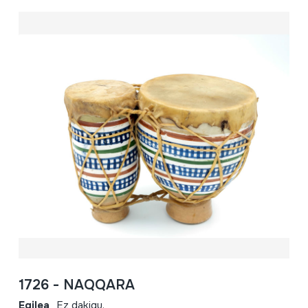
1726 - NAQQARA
Egilea
Ez dakigu.