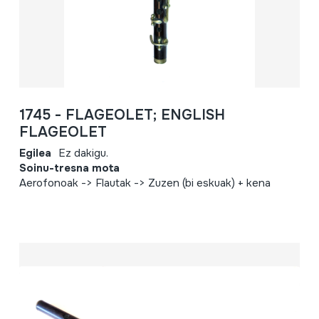
1745 - FLAGEOLET; ENGLISH
FLAGEOLET
Egilea
Ez dakigu.
Soinu-tresna mota
Aerofonoak -> Flautak -> Zuzen (bi eskuak) + kena