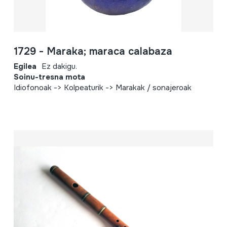
1729 - Maraka; maraca calabaza
Egilea
Ez dakigu.
Soinu-tresna mota
Idiofonoak -> Kolpeaturik -> Marakak / sonajeroak