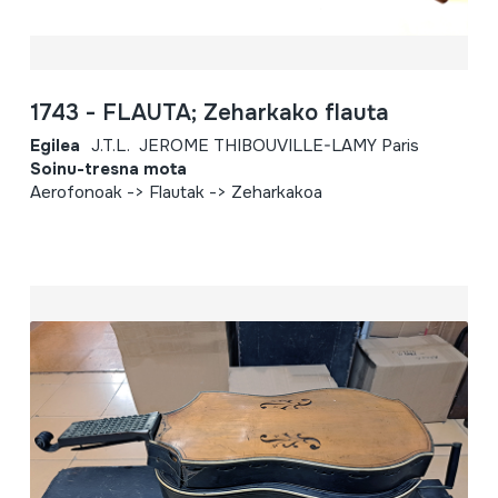
1743 - FLAUTA; Zeharkako flauta
Egilea
J.T.L. JEROME THIBOUVILLE-LAMY Paris
Soinu-tresna mota
Aerofonoak -> Flautak -> Zeharkakoa