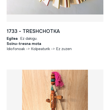
1733 - TRESHCHOTKA
Egilea
Ez dakigu.
Soinu-tresna mota
Idiofonoak -> Kolpeaturik -> Ez zuzen