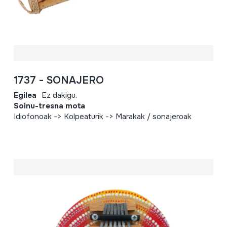
1737 - SONAJERO
Egilea
Ez dakigu.
Soinu-tresna mota
Idiofonoak -> Kolpeaturik -> Marakak / sonajeroak