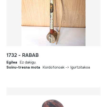
1732 - RABAB
Egilea
Ez dakigu.
Soinu-tresna mota
Kordofonoak -> Igurtzitakoa