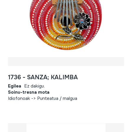
1736 - SANZA; KALIMBA
Egilea
Ez dakigu.
Soinu-tresna mota
Idiofonoak -> Punteatua / malgua