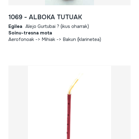
1069 - ALBOKA TUTUAK
Egilea
Alejo Gurtubai ? (ikus oharrak)
Soinu-tresna mota
Aerofonoak -> Mihiak -> Bakun (klarinetea)