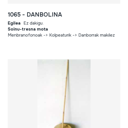
1065 - DANBOLINA
Egilea
Ez dakigu.
Soinu-tresna mota
Menbranofonoak -> Kolpeaturik -> Danborrak makilez