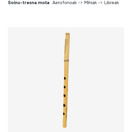
Soinu-tresna mota
Aerofonoak -> Mihiak -> Libreak