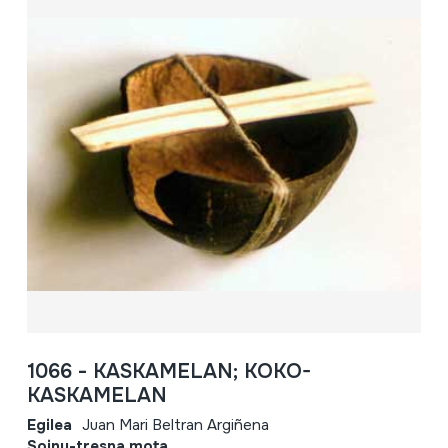
1066 - KASKAMELAN; KOKO-
KASKAMELAN
Egilea
Juan Mari Beltran Argiñena
Soinu-tresna mota