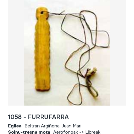
1058 - FURRUFARRA
Egilea
Beltran Argiñena, Juan Mari
Soinu-tresna mota
Aerofonoak -> Libreak