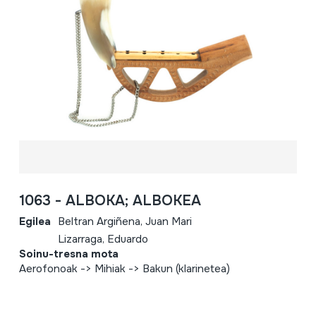
1063 - ALBOKA; ALBOKEA
Egilea
Beltran Argiñena, Juan Mari
Lizarraga, Eduardo
Soinu-tresna mota
Aerofonoak -> Mihiak -> Bakun (klarinetea)