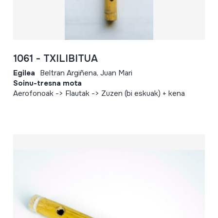
1061 - TXILIBITUA
Egilea
Beltran Argiñena, Juan Mari
Soinu-tresna mota
Aerofonoak -> Flautak -> Zuzen (bi eskuak) + kena