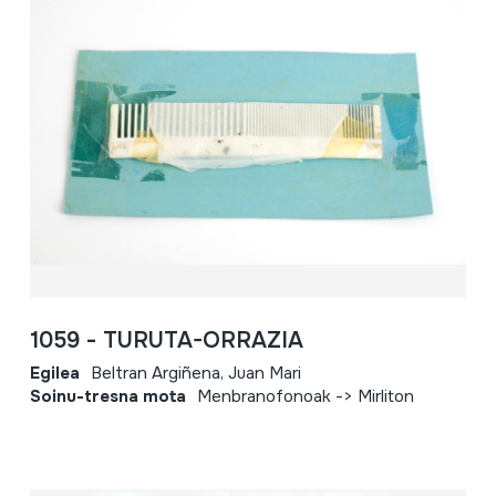
1059 - TURUTA-ORRAZIA
Egilea
Beltran Argiñena, Juan Mari
Soinu-tresna mota
Menbranofonoak -> Mirliton