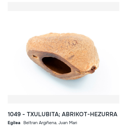
1049 - TXULUBITA; ABRIKOT-HEZURRA
Egilea
Beltran Argiñena, Juan Mari