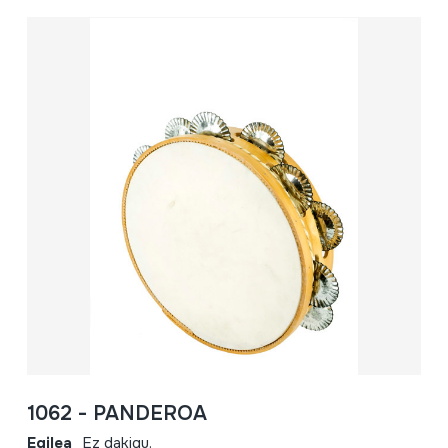
1062 - PANDEROA
Egilea
Ez dakigu.