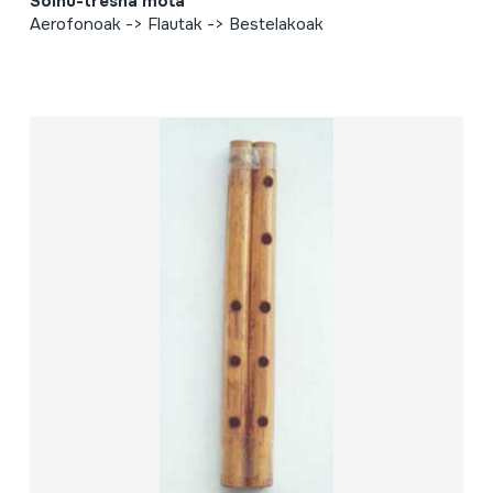
Soinu-tresna mota
Aerofonoak -> Flautak -> Bestelakoak