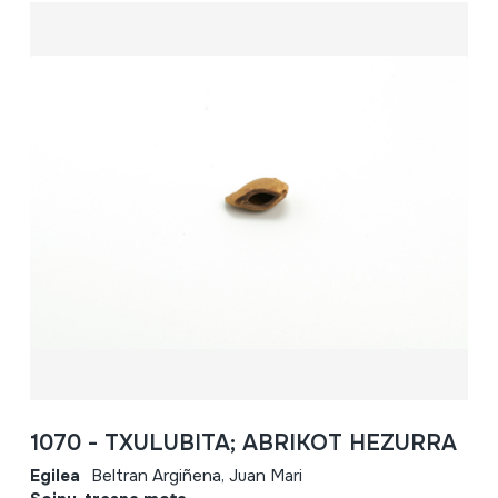
1070 - TXULUBITA; ABRIKOT HEZURRA
Egilea
Beltran Argiñena, Juan Mari