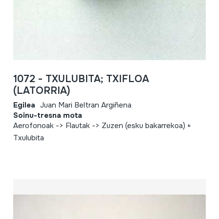
1072 - TXULUBITA; TXIFLOA
(LATORRIA)
Egilea
Juan Mari Beltran Argiñena
Soinu-tresna mota
Aerofonoak -> Flautak -> Zuzen (esku bakarrekoa) +
Txulubita