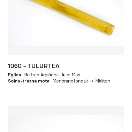
1060 - TULURTEA
Egilea
Beltran Argiñena, Juan Mari
Soinu-tresna mota
Menbranofonoak -> Mirliton