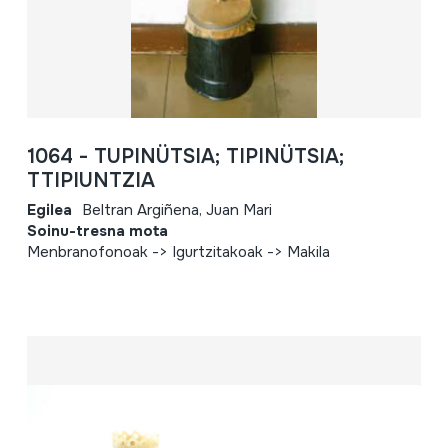
1064 - TUPINÜTSIA; TIPINÜTSIA;
TTIPIUNTZIA
Egilea
Beltran Argiñena, Juan Mari
Soinu-tresna mota
Menbranofonoak -> Igurtzitakoak -> Makila