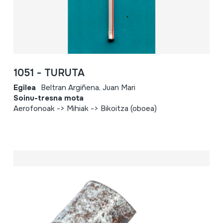
1051 - TURUTA
Egilea
Beltran Argiñena, Juan Mari
Soinu-tresna mota
Aerofonoak -> Mihiak -> Bikoitza (oboea)