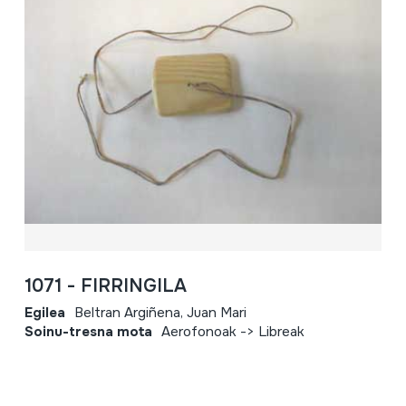
1071 - FIRRINGILA
Egilea
Beltran Argiñena, Juan Mari
Soinu-tresna mota
Aerofonoak -> Libreak