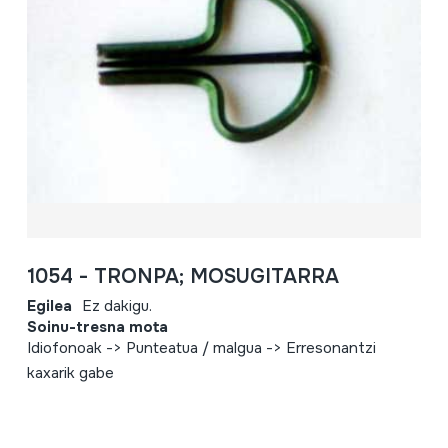
1054 - TRONPA; MOSUGITARRA
Egilea
Ez dakigu.
Soinu-tresna mota
Idiofonoak -> Punteatua / malgua -> Erresonantzi
kaxarik gabe