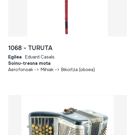
1068 - TURUTA
Egilea
Eduard Casals
Soinu-tresna mota
Aerofonoak -> Mihiak -> Bikoitza (oboea)