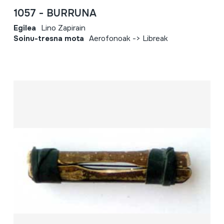
1057 - BURRUNA
Egilea
Lino Zapirain
Soinu-tresna mota
Aerofonoak -> Libreak