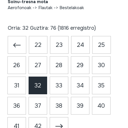
Soinu-tresna mota
Aerofonoak -> Flautak -> Bestelakoak
Orria: 32 Guztira: 76 (1816 erregistro)
22
23
24
25
26
27
28
29
30
31
32
33
34
35
36
37
38
39
40
41
42