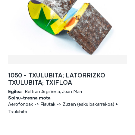
1050 - TXULUBITA; LATORRIZKO
TXULUBITA; TXIFLOA
Egilea
Beltran Argiñena, Juan Mari
Soinu-tresna mota
Aerofonoak -> Flautak -> Zuzen (esku bakarrekoa) +
Txulubita