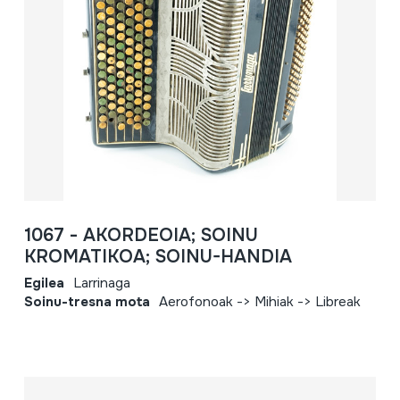
1067 - AKORDEOIA; SOINU
KROMATIKOA; SOINU-HANDIA
Egilea
Larrinaga
Soinu-tresna mota
Aerofonoak -> Mihiak -> Libreak