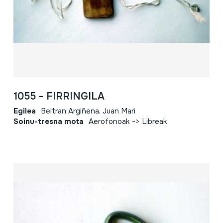
1055 - FIRRINGILA
Egilea
Beltran Argiñena, Juan Mari
Soinu-tresna mota
Aerofonoak -> Libreak