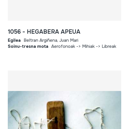
1056 - HEGABERA APEUA
Egilea
Beltran Argiñena, Juan Mari
Soinu-tresna mota
Aerofonoak -> Mihiak -> Libreak