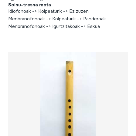
Soinu-tresna mota
Idiofonoak -> Kolpeaturik -> Ez zuzen
Menbranofonoak -> Kolpeaturik -> Panderoak
Menbranofonoak -> Igurtzitakoak -> Eskua