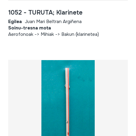
1052 - TURUTA; Klarinete
Egilea
Juan Mari Beltran Argiñena
Soinu-tresna mota
Aerofonoak -> Mihiak -> Bakun (klarinetea)