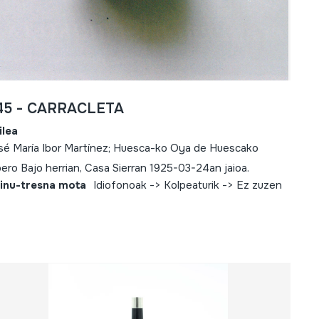
45 - CARRACLETA
ilea
sé María Ibor Martínez; Huesca-ko Oya de Huescako
bero Bajo herrian, Casa Sierran 1925-03-24an jaioa.
inu-tresna mota
Idiofonoak -> Kolpeaturik -> Ez zuzen