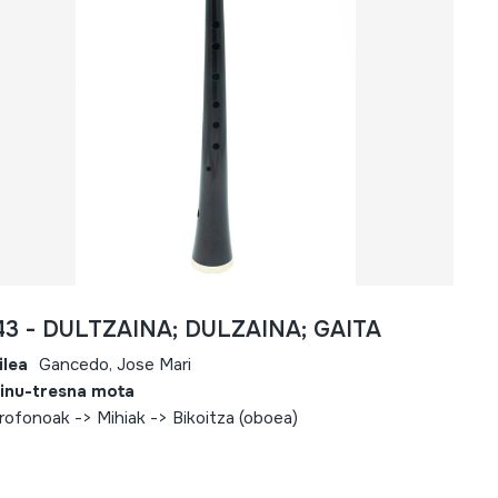
43 - DULTZAINA; DULZAINA; GAITA
ilea
Gancedo, Jose Mari
inu-tresna mota
rofonoak -> Mihiak -> Bikoitza (oboea)