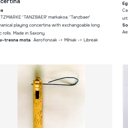
certina
Eg
ea
Ca
TZMARKE 'TANZBAER' markakoa; 'Tanzbaer'
urt
anical playing concertina with exchangoable long
So
Ae
c rolls. Made in Saxony.
u-tresna mota
Aerofonoak -> Mihiak -> Libreak