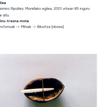
ilea
simiro Ripolles; Morellako egilea. 2001 urtean 85 inguru
e ditu.
inu-tresna mota
rofonoak -> Mihiak -> Bikoitza (oboea)