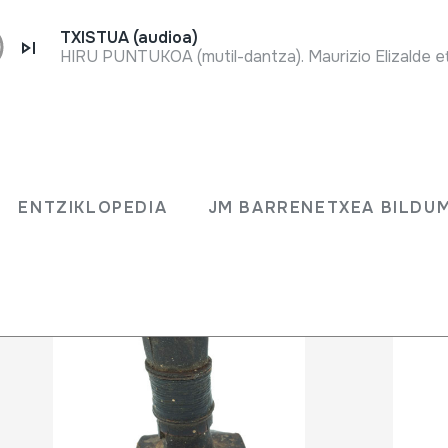
TXISTUA (audioa)
HIRU PUNTUKOA (mutil-dantza). Maurizio Elizalde eta 
ENTZIKLOPEDIA
JM BARRENETXEA BILD
ENTZIKLOPEDIA
JM BARRENETXEA BILDU