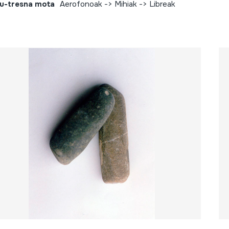
u-tresna mota
Aerofonoak -> Mihiak -> Libreak