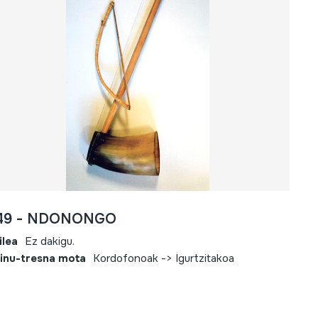
49 - NDONONGO
ilea
Ez dakigu.
inu-tresna mota
Kordofonoak -> Igurtzitakoa