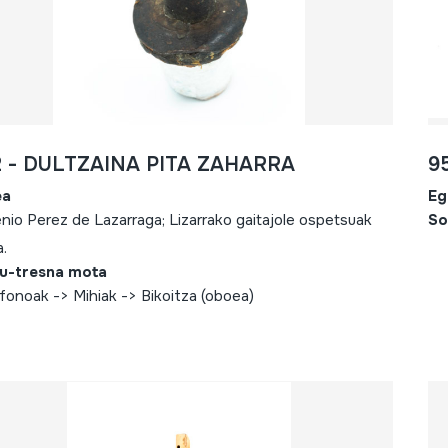
2 - DULTZAINA PITA ZAHARRA
9
ea
Eg
nio Perez de Lazarraga; Lizarrako gaitajole ospetsuak
So
a.
u-tresna mota
fonoak -> Mihiak -> Bikoitza (oboea)