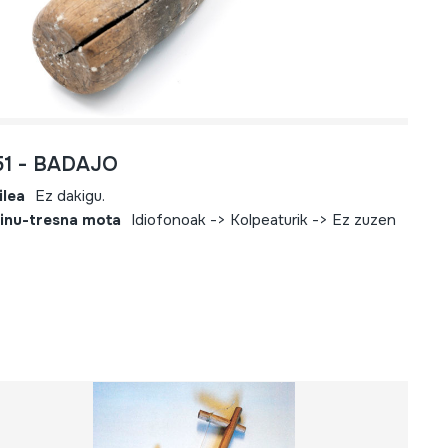
51 - BADAJO
ilea
Ez dakigu.
inu-tresna mota
Idiofonoak -> Kolpeaturik -> Ez zuzen