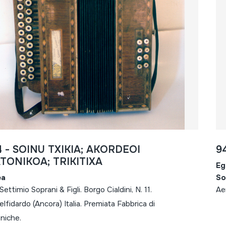
 - SOINU TXIKIA; AKORDEOI
9
TONIKOA; TRIKITIXA
Eg
ea
So
Settimio Soprani & Figli. Borgo Cialdini, N. 11.
Ae
lfidardo (Ancora) Italia. Premiata Fabbrica di
niche.