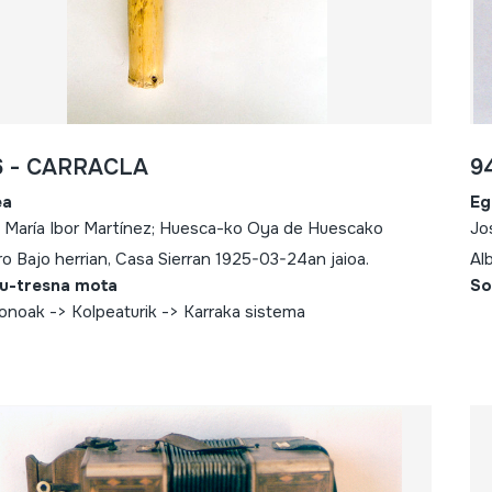
6 - CARRACLA
9
ea
Eg
 María Ibor Martínez; Huesca-ko Oya de Huescako
Jo
ro Bajo herrian, Casa Sierran 1925-03-24an jaioa.
Al
u-tresna mota
So
fonoak -> Kolpeaturik -> Karraka sistema