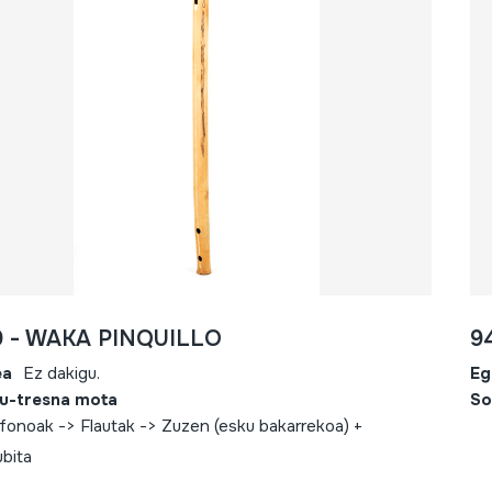
0 - WAKA PINQUILLO
9
ea
Ez dakigu.
Eg
u-tresna mota
So
fonoak -> Flautak -> Zuzen (esku bakarrekoa) +
ubita