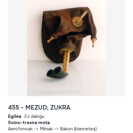
455 - MEZUD; ZUKRA
Egilea
Ez dakigu.
Soinu-tresna mota
Aerofonoak -> Mihiak -> Bakun (klarinetea)