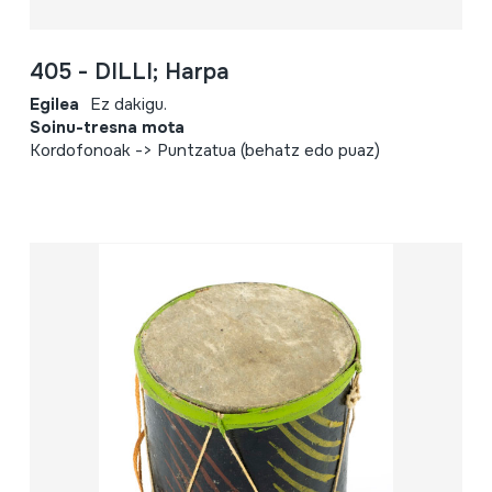
405 - DILLI; Harpa
Egilea
Ez dakigu.
Soinu-tresna mota
Kordofonoak -> Puntzatua (behatz edo puaz)