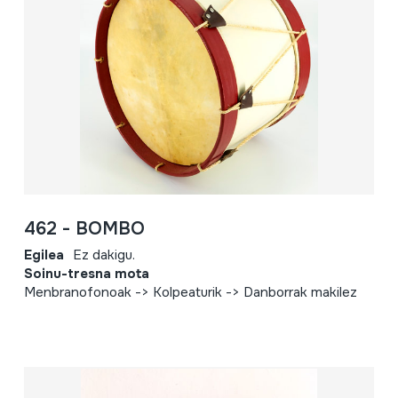
462 - BOMBO
Egilea
Ez dakigu.
Soinu-tresna mota
Menbranofonoak -> Kolpeaturik -> Danborrak makilez