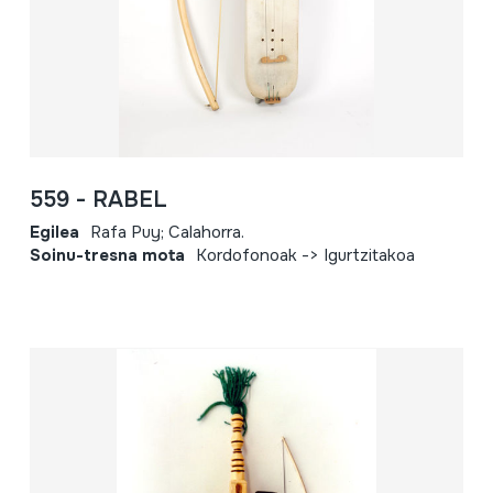
559 - RABEL
Egilea
Rafa Puy; Calahorra.
Soinu-tresna mota
Kordofonoak -> Igurtzitakoa