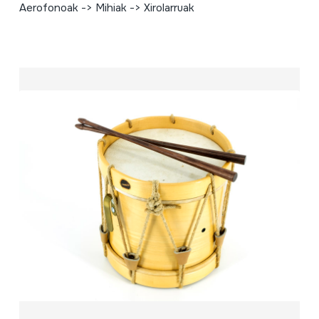
Aerofonoak -> Mihiak -> Xirolarruak