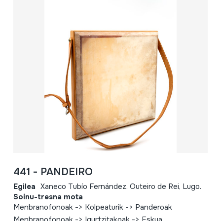
441 - PANDEIRO
Egilea
Xaneco Tubío Fernández. Outeiro de Rei, Lugo.
Soinu-tresna mota
Menbranofonoak -> Kolpeaturik -> Panderoak
Menbranofonoak -> Igurtzitakoak -> Eskua