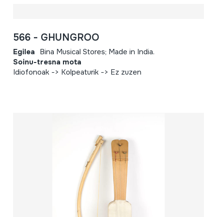
566 - GHUNGROO
Egilea
Bina Musical Stores; Made in India.
Soinu-tresna mota
Idiofonoak -> Kolpeaturik -> Ez zuzen