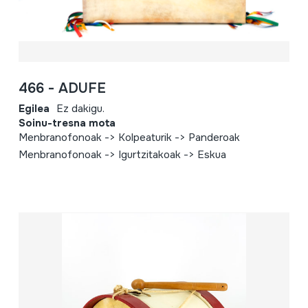
466 - ADUFE
Egilea
Ez dakigu.
Soinu-tresna mota
Menbranofonoak -> Kolpeaturik -> Panderoak
Menbranofonoak -> Igurtzitakoak -> Eskua