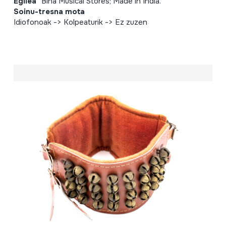
Egilea
Bina Musical Stores; Made in India.
Soinu-tresna mota
Idiofonoak -> Kolpeaturik -> Ez zuzen