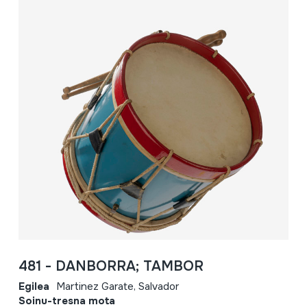
481 - DANBORRA; TAMBOR
Egilea
Martinez Garate, Salvador
Soinu-tresna mota