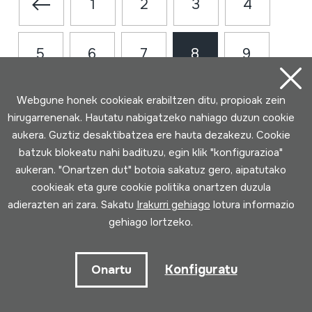
1
2
3
4
5
6
7
8
9
Webgune honek cookieak erabiltzen ditu, propioak zein
10
11
hirugarrenenak. Hautatu nabigatzeko nahiago duzun cookie
aukera. Guztiz desaktibatzea ere hauta dezakezu. Cookie
batzuk blokeatu nahi badituzu, egin klik "konfigurazioa"
aukeran. "Onartzen dut" botoia sakatuz gero, aipatutako
cookieak eta gure cookie politika onartzen duzula
adierazten ari zara. Sakatu
Irakurri gehiago
lotura informazio
gehiago lortzeko.
Harremanetarako
Konfiguratu
Onartu
943 493 578