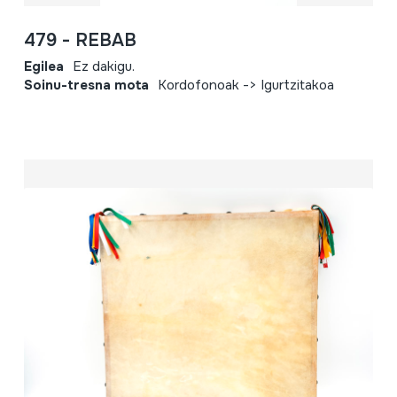
479 - REBAB
Egilea
Ez dakigu.
Soinu-tresna mota
Kordofonoak -> Igurtzitakoa