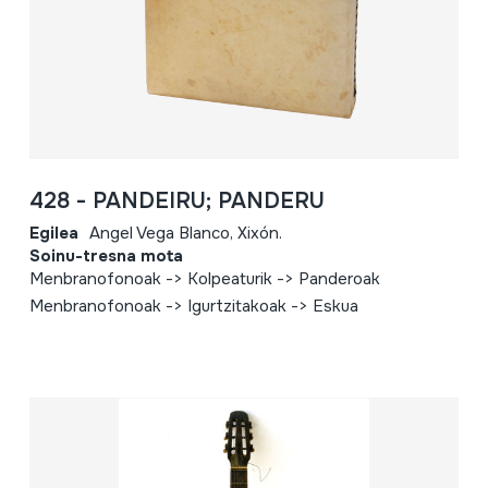
428 - PANDEIRU; PANDERU
Egilea
Angel Vega Blanco, Xixón.
Soinu-tresna mota
Menbranofonoak -> Kolpeaturik -> Panderoak
Menbranofonoak -> Igurtzitakoak -> Eskua