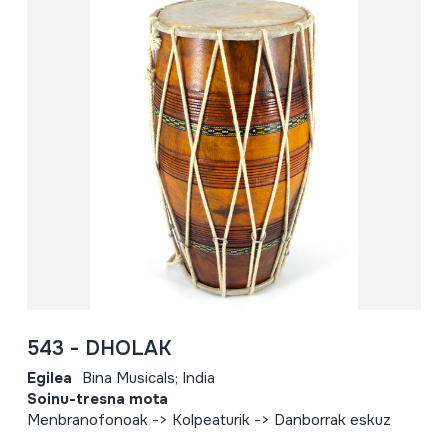
543 - DHOLAK
Egilea
Bina Musicals; India
Soinu-tresna mota
Menbranofonoak -> Kolpeaturik -> Danborrak eskuz