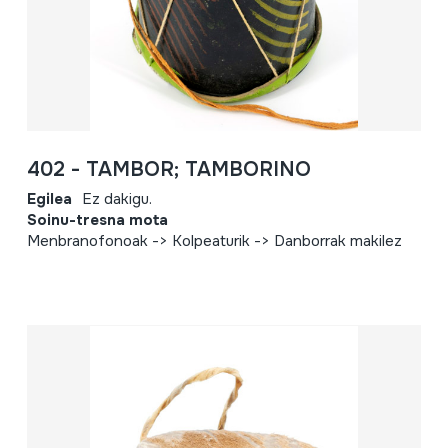
402 - TAMBOR; TAMBORINO
Egilea
Ez dakigu.
Soinu-tresna mota
Menbranofonoak -> Kolpeaturik -> Danborrak makilez