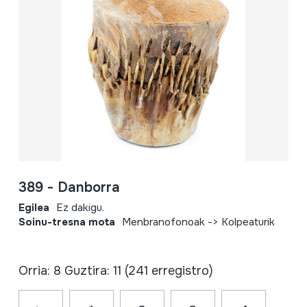
389 - Danborra
Egilea
Ez dakigu.
Soinu-tresna mota
Menbranofonoak -> Kolpeaturik
Orria: 8 Guztira: 11 (241 erregistro)