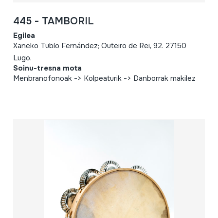
445 - TAMBORIL
Egilea
Xaneko Tubío Fernández; Outeiro de Rei, 92. 27150
Lugo.
Soinu-tresna mota
Menbranofonoak -> Kolpeaturik -> Danborrak makilez