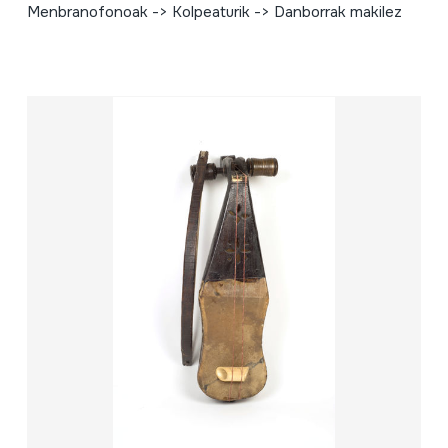
Menbranofonoak -> Kolpeaturik -> Danborrak makilez