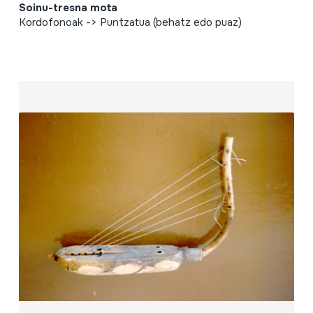
Soinu-tresna mota
Kordofonoak -> Puntzatua (behatz edo puaz)