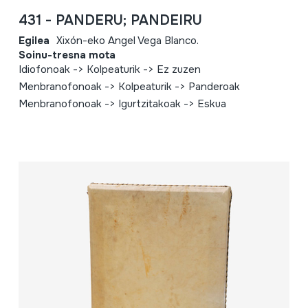
431 - PANDERU; PANDEIRU
Egilea
Xixón-eko Angel Vega Blanco.
Soinu-tresna mota
Idiofonoak -> Kolpeaturik -> Ez zuzen
Menbranofonoak -> Kolpeaturik -> Panderoak
Menbranofonoak -> Igurtzitakoak -> Eskua