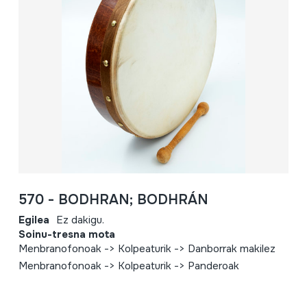
570 - BODHRAN; BODHRÁN
Egilea
Ez dakigu.
Soinu-tresna mota
Menbranofonoak -> Kolpeaturik -> Danborrak makilez
Menbranofonoak -> Kolpeaturik -> Panderoak