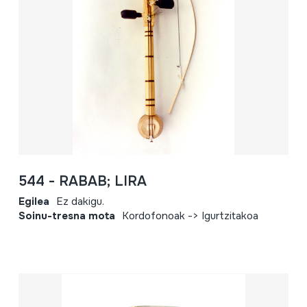
544 - RABAB; LIRA
Egilea
Ez dakigu.
Soinu-tresna mota
Kordofonoak -> Igurtzitakoa