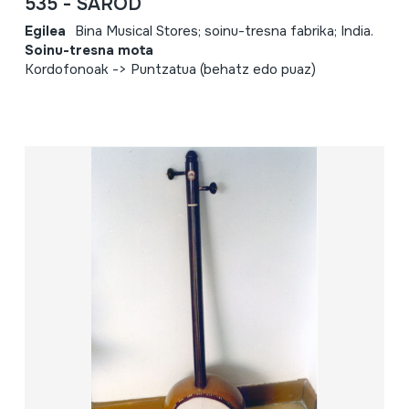
535 - SAROD
Egilea
Bina Musical Stores; soinu-tresna fabrika; India.
Soinu-tresna mota
Kordofonoak -> Puntzatua (behatz edo puaz)