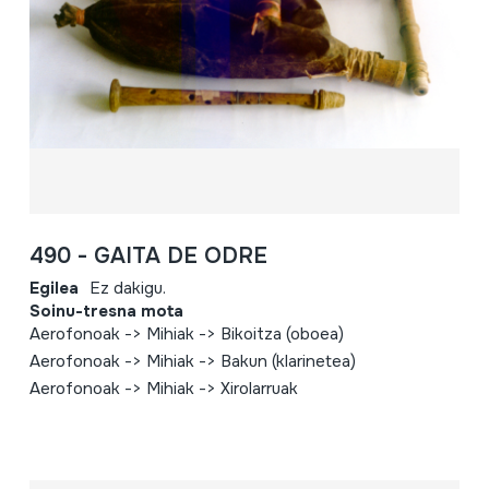
490 - GAITA DE ODRE
Egilea
Ez dakigu.
Soinu-tresna mota
Aerofonoak -> Mihiak -> Bikoitza (oboea)
Aerofonoak -> Mihiak -> Bakun (klarinetea)
Aerofonoak -> Mihiak -> Xirolarruak