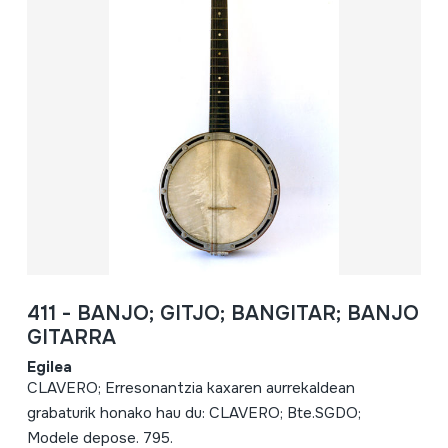
411 - BANJO; GITJO; BANGITAR; BANJO
GITARRA
Egilea
CLAVERO; Erresonantzia kaxaren aurrekaldean
grabaturik honako hau du: CLAVERO; Bte.SGDO;
Modele depose. 795.