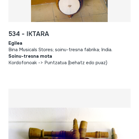
534 - IKTARA
Egilea
Bina Musicals Stores; soinu-tresna fabrika; India.
Soinu-tresna mota
Kordofonoak -> Puntzatua (behatz edo puaz)