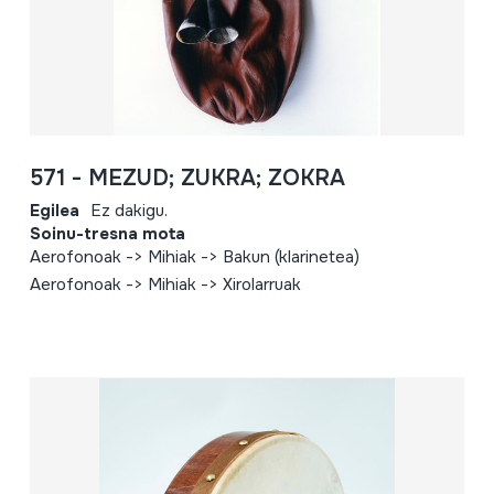
571 - MEZUD; ZUKRA; ZOKRA
Egilea
Ez dakigu.
Soinu-tresna mota
Aerofonoak -> Mihiak -> Bakun (klarinetea)
Aerofonoak -> Mihiak -> Xirolarruak