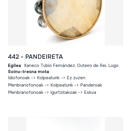
442 - PANDEIRETA
Egilea
Xaneco Tubío Fernández; Outeiro de Rei, Lugo.
Soinu-tresna mota
Idiofonoak -> Kolpeaturik -> Ez zuzen
Menbranofonoak -> Kolpeaturik -> Panderoak
Menbranofonoak -> Igurtzitakoak -> Eskua