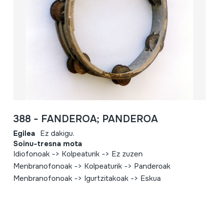
388 - FANDEROA; PANDEROA
Egilea
Ez dakigu.
Soinu-tresna mota
Idiofonoak -> Kolpeaturik -> Ez zuzen
Menbranofonoak -> Kolpeaturik -> Panderoak
Menbranofonoak -> Igurtzitakoak -> Eskua