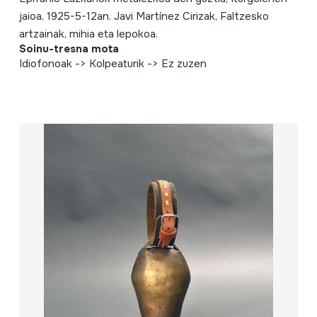
jaioa, 1925-5-12an. Javi Martínez Cirizak, Faltzesko
artzainak, mihia eta lepokoa.
Soinu-tresna mota
Idiofonoak -> Kolpeaturik -> Ez zuzen