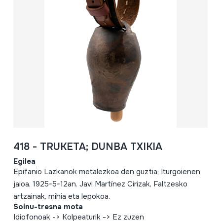
418 - TRUKETA; DUNBA TXIKIA
Egilea
Epifanio Lazkanok metalezkoa den guztia; Iturgoienen
jaioa, 1925-5-12an. Javi Martínez Cirizak, Faltzesko
artzainak, mihia eta lepokoa.
Soinu-tresna mota
Idiofonoak -> Kolpeaturik -> Ez zuzen