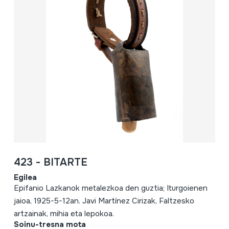
423 - BITARTE
Egilea
Epifanio Lazkanok metalezkoa den guztia; Iturgoienen
jaioa, 1925-5-12an. Javi Martínez Cirizak, Faltzesko
artzainak, mihia eta lepokoa.
Soinu-tresna mota