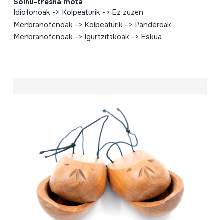
Soinu-tresna mota
Idiofonoak -> Kolpeaturik -> Ez zuzen
Menbranofonoak -> Kolpeaturik -> Panderoak
Menbranofonoak -> Igurtzitakoak -> Eskua