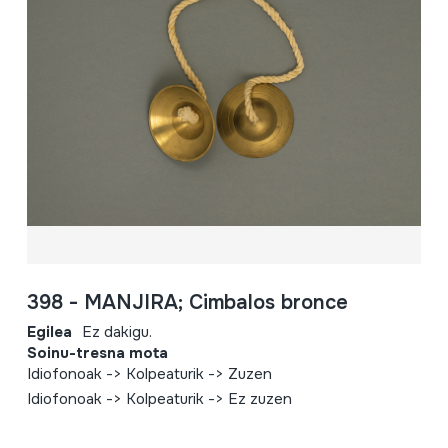
398 - MANJIRA; Cimbalos bronce
Egilea
Ez dakigu.
Soinu-tresna mota
Idiofonoak -> Kolpeaturik -> Zuzen
Idiofonoak -> Kolpeaturik -> Ez zuzen