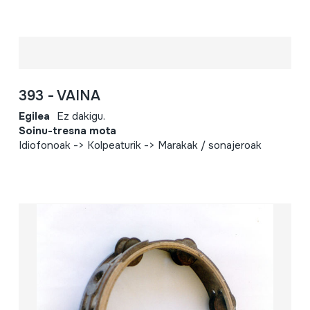
393 - VAINA
Egilea
Ez dakigu.
Soinu-tresna mota
Idiofonoak -> Kolpeaturik -> Marakak / sonajeroak