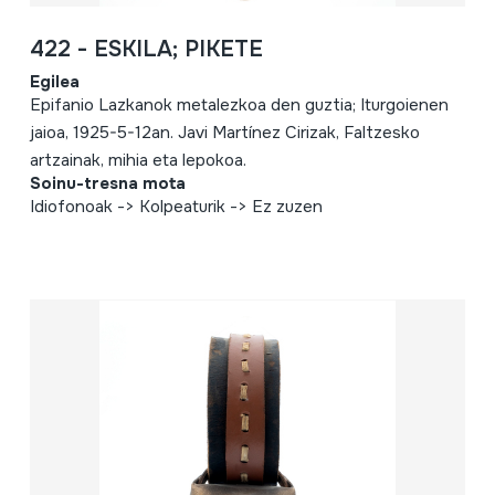
422 - ESKILA; PIKETE
Egilea
Epifanio Lazkanok metalezkoa den guztia; Iturgoienen
jaioa, 1925-5-12an. Javi Martínez Cirizak, Faltzesko
artzainak, mihia eta lepokoa.
Soinu-tresna mota
Idiofonoak -> Kolpeaturik -> Ez zuzen