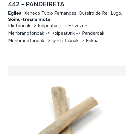
442 - PANDEIRETA
Egilea
Xaneco Tubío Fernández; Outeiro de Rei, Lugo.
Soinu-tresna mota
Idiofonoak -> Kolpeaturik -> Ez zuzen
Menbranofonoak -> Kolpeaturik -> Panderoak
Menbranofonoak -> Igurtzitakoak -> Eskua