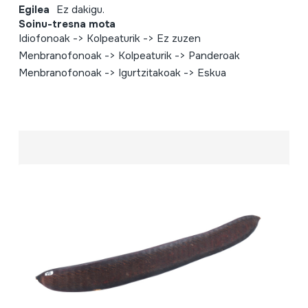
Egilea
Ez dakigu.
Soinu-tresna mota
Idiofonoak -> Kolpeaturik -> Ez zuzen
Menbranofonoak -> Kolpeaturik -> Panderoak
Menbranofonoak -> Igurtzitakoak -> Eskua