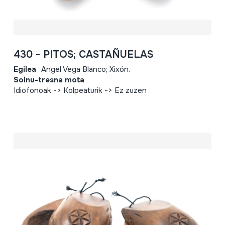
430 - PITOS; CASTAÑUELAS
Egilea
Angel Vega Blanco; Xixón.
Soinu-tresna mota
Idiofonoak -> Kolpeaturik -> Ez zuzen