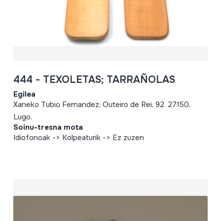
444 - TEXOLETAS; TARRAÑOLAS
Egilea
Xaneko Tubio Fernandez; Outeiro de Rei, 92. 27150,
Lugo.
Soinu-tresna mota
Idiofonoak -> Kolpeaturik -> Ez zuzen