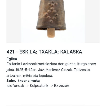
421 - ESKILA; TXAKLA; KALASKA
Egilea
Epifanio Lazkanok metalezkoa den guztia; Iturgoienen
jaioa, 1925-5-12an. Javi Martínez Cirizak, Faltzesko
artzainak, mihia eta lepokoa.
Soinu-tresna mota
Idiofonoak -> Kolpeaturik -> Ez zuzen