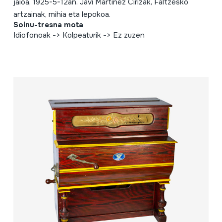
jaioa, 1925-5-12an. Javi Martínez Cirizak, Faltzesko
artzainak, mihia eta lepokoa.
Soinu-tresna mota
Idiofonoak -> Kolpeaturik -> Ez zuzen