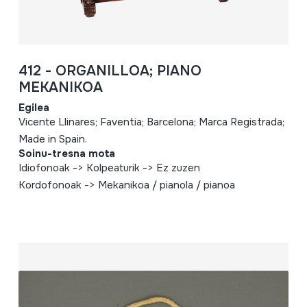
412 - ORGANILLOA; PIANO
MEKANIKOA
Egilea
Vicente Llinares; Faventia; Barcelona; Marca Registrada;
Made in Spain.
Soinu-tresna mota
Idiofonoak -> Kolpeaturik -> Ez zuzen
Kordofonoak -> Mekanikoa / pianola / pianoa