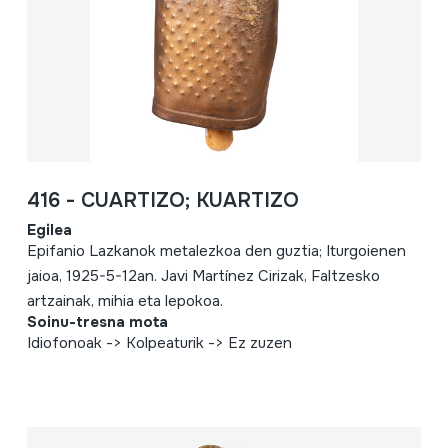
416 - CUARTIZO; KUARTIZO
Egilea
Epifanio Lazkanok metalezkoa den guztia; Iturgoienen
jaioa, 1925-5-12an. Javi Martínez Cirizak, Faltzesko
artzainak, mihia eta lepokoa.
Soinu-tresna mota
Idiofonoak -> Kolpeaturik -> Ez zuzen