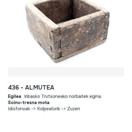
436 - ALMUTEA
Egilea
Iribasko Trutxoneako norbaitek egina.
Soinu-tresna mota
Idiofonoak -> Kolpeaturik -> Zuzen