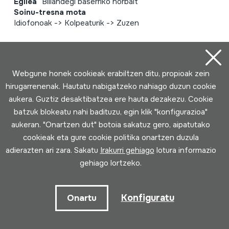
Egilea
Billandegi baserriko norbait
Soinu-tresna mota
Idiofonoak -> Kolpeaturik -> Zuzen
Webgune honek cookieak erabiltzen ditu, propioak zein
hirugarrenenak. Hautatu nabigatzeko nahiago duzun cookie
aukera. Guztiz desaktibatzea ere hauta dezakezu. Cookie
batzuk blokeatu nahi badituzu, egin klik "konfigurazioa"
aukeran. "Onartzen dut" botoia sakatuz gero, aipatutako
cookieak eta gure cookie politika onartzen duzula
adierazten ari zara. Sakatu
Irakurri gehiago
lotura informazio
gehiago lortzeko.
Konfiguratu
Onartu