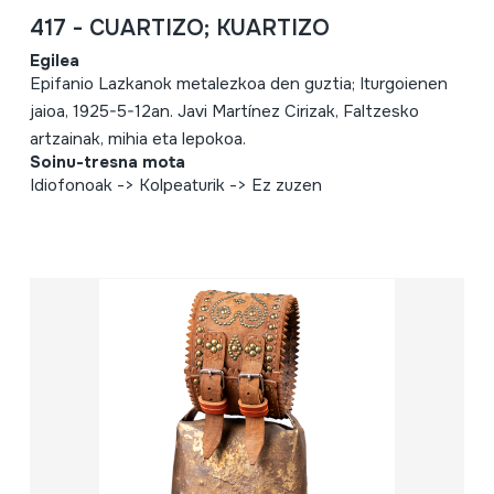
417 - CUARTIZO; KUARTIZO
Egilea
Epifanio Lazkanok metalezkoa den guztia; Iturgoienen
jaioa, 1925-5-12an. Javi Martínez Cirizak, Faltzesko
artzainak, mihia eta lepokoa.
Soinu-tresna mota
Idiofonoak -> Kolpeaturik -> Ez zuzen