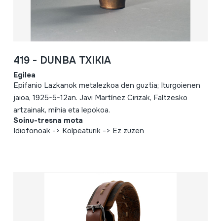
419 - DUNBA TXIKIA
Egilea
Epifanio Lazkanok metalezkoa den guztia; Iturgoienen
jaioa, 1925-5-12an. Javi Martínez Cirizak, Faltzesko
artzainak, mihia eta lepokoa.
Soinu-tresna mota
Idiofonoak -> Kolpeaturik -> Ez zuzen