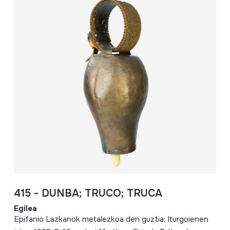
415 - DUNBA; TRUCO; TRUCA
Egilea
Epifanio Lazkanok metalezkoa den guztia; Iturgoienen