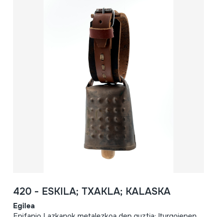
420 - ESKILA; TXAKLA; KALASKA
Egilea
Epifanio Lazkanok metalezkoa den guztia; Iturgoienen