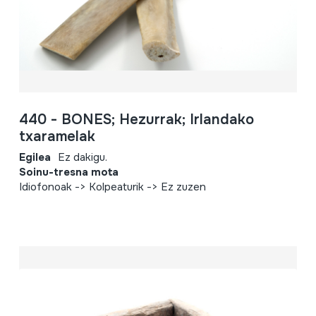
440 - BONES; Hezurrak; Irlandako
txaramelak
Egilea
Ez dakigu.
Soinu-tresna mota
Idiofonoak -> Kolpeaturik -> Ez zuzen