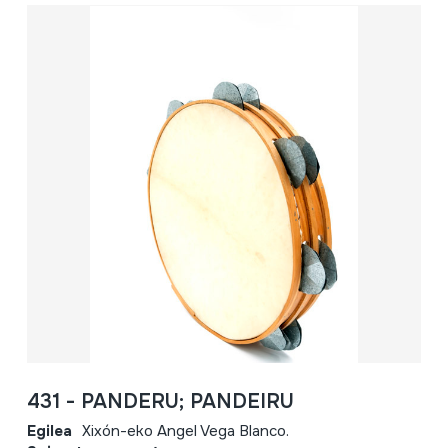
431 - PANDERU; PANDEIRU
Egilea
Xixón-eko Angel Vega Blanco.