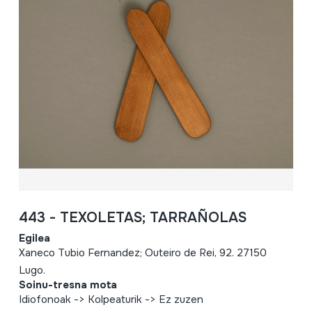
443 - TEXOLETAS; TARRAÑOLAS
Egilea
Xaneco Tubio Fernandez; Outeiro de Rei, 92. 27150
Lugo.
Soinu-tresna mota
Idiofonoak -> Kolpeaturik -> Ez zuzen