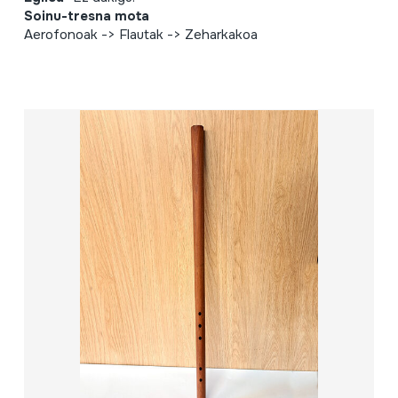
Soinu-tresna mota
Aerofonoak -> Flautak -> Zeharkakoa