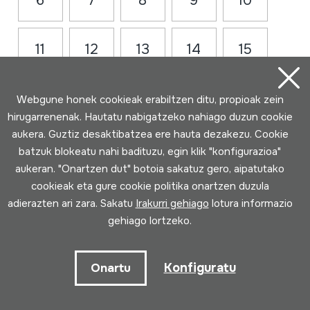
6
7
8
9
10
11
12
13
14
15
16
17
18
19
20
Webgune honek cookieak erabiltzen ditu, propioak zein
hirugarrenenak. Hautatu nabigatzeko nahiago duzun cookie
aukera. Guztiz desaktibatzea ere hauta dezakezu. Cookie
batzuk blokeatu nahi badituzu, egin klik "konfigurazioa"
aukeran. "Onartzen dut" botoia sakatuz gero, aipatutako
cookieak eta gure cookie politika onartzen duzula
adierazten ari zara. Sakatu
Irakurri gehiago
lotura informazio
gehiago lortzeko.
Konfiguratu
Onartu
Harremanetarako