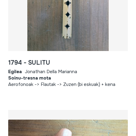
1794 - SULITU
Egilea
Jonathan Della Marianna
Soinu-tresna mota
Aerofonoak -> Flautak -> Zuzen (bi eskuak) + kena