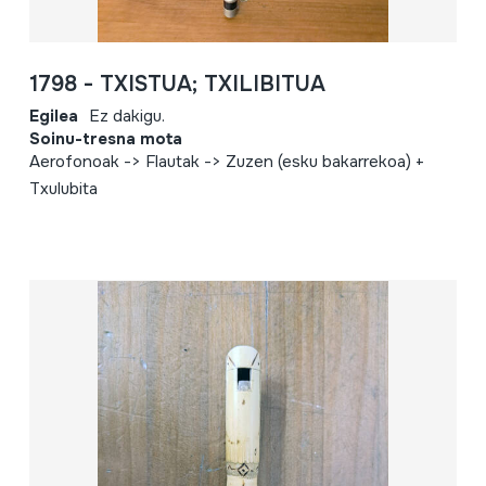
1798 - TXISTUA; TXILIBITUA
Egilea
Ez dakigu.
Soinu-tresna mota
Aerofonoak -> Flautak -> Zuzen (esku bakarrekoa) +
Txulubita