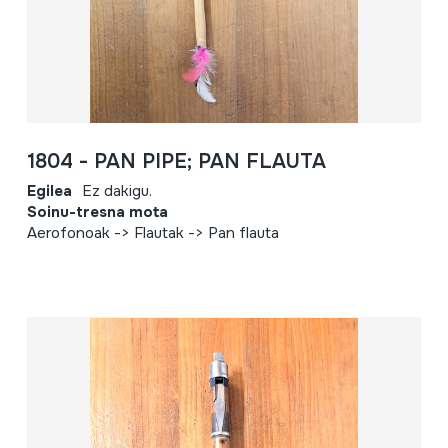
1804 - PAN PIPE; PAN FLAUTA
Egilea
Ez dakigu.
Soinu-tresna mota
Aerofonoak -> Flautak -> Pan flauta