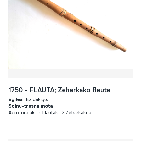
1750 - FLAUTA; Zeharkako flauta
Egilea
Ez dakigu.
Soinu-tresna mota
Aerofonoak -> Flautak -> Zeharkakoa