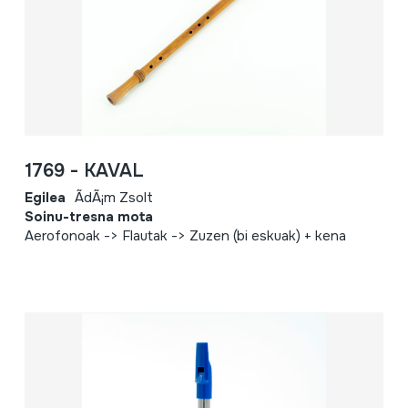
1769 - KAVAL
Egilea
ÃdÃ¡m Zsolt
Soinu-tresna mota
Aerofonoak -> Flautak -> Zuzen (bi eskuak) + kena