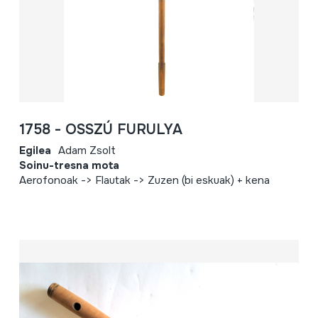
1758 - OSSZÚ FURULYA
Egilea
Adam Zsolt
Soinu-tresna mota
Aerofonoak -> Flautak -> Zuzen (bi eskuak) + kena