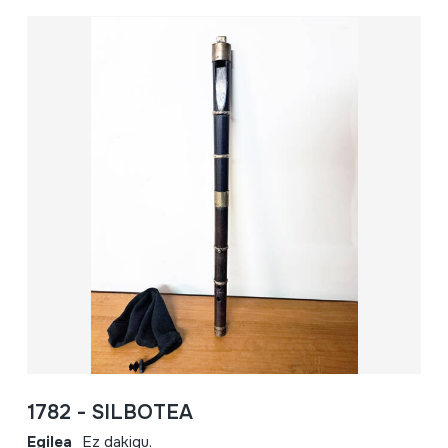
1782 - SILBOTEA
Egilea
Ez dakigu.