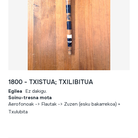
1800 - TXISTUA; TXILIBITUA
Egilea
Ez dakigu.
Soinu-tresna mota
Aerofonoak -> Flautak -> Zuzen (esku bakarrekoa) +
Txulubita