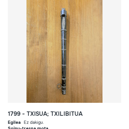
1799 - TXISUA; TXILIBITUA
Egilea
Ez dakigu.
Soinu-tresna mota