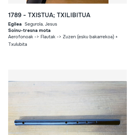
1789 - TXISTUA; TXILIBITUA
Egilea
Segurola, Jesus
Soinu-tresna mota
Aerofonoak -> Flautak -> Zuzen (esku bakarrekoa) +
Txulubita