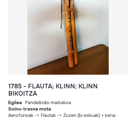
1785 - FLAUTA; KLINN; KLINN
BIKOITZA
Egilea
Pandelindio markakoa
Soinu-tresna mota
Aerofonoak -> Flautak -> Zuzen (bi eskuak) + kena