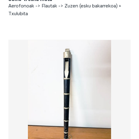
Aerofonoak -> Flautak -> Zuzen (esku bakarrekoa) +
Txulubita