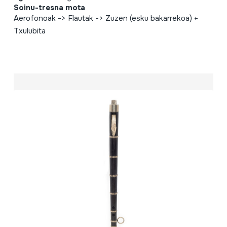
Soinu-tresna mota
Aerofonoak -> Flautak -> Zuzen (esku bakarrekoa) +
Txulubita