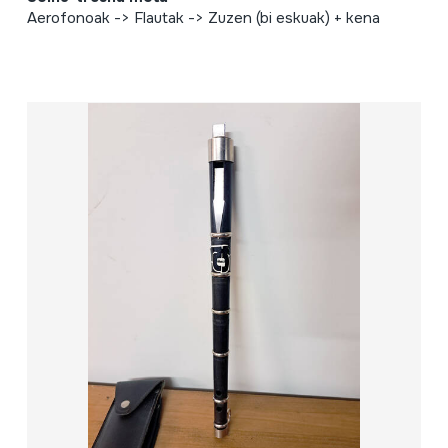
Aerofonoak -> Flautak -> Zuzen (bi eskuak) + kena