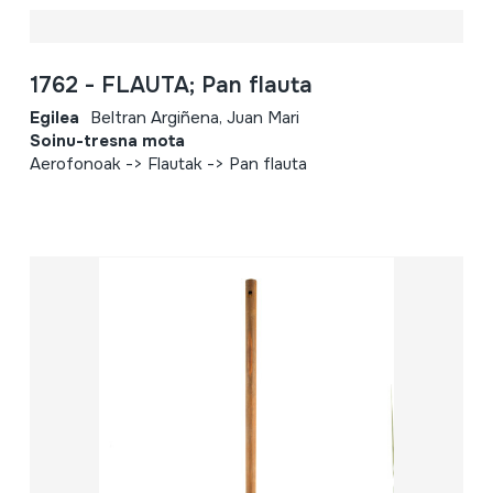
1762 - FLAUTA; Pan flauta
Egilea
Beltran Argiñena, Juan Mari
Soinu-tresna mota
Aerofonoak -> Flautak -> Pan flauta