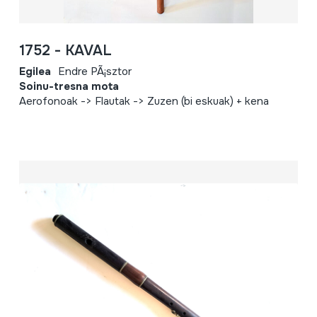
1752 - KAVAL
Egilea
Endre PÃ¡sztor
Soinu-tresna mota
Aerofonoak -> Flautak -> Zuzen (bi eskuak) + kena