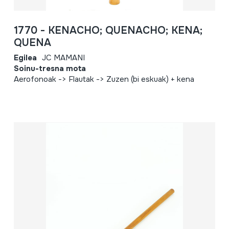
1770 - KENACHO; QUENACHO; KENA;
QUENA
Egilea
JC MAMANI
Soinu-tresna mota
Aerofonoak -> Flautak -> Zuzen (bi eskuak) + kena