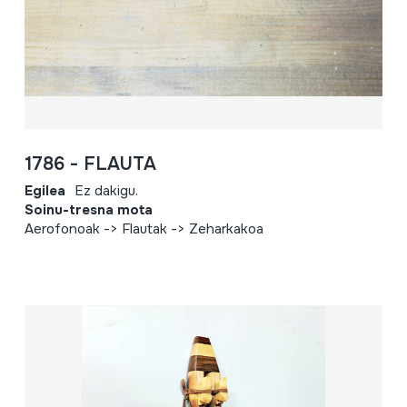
1786 - FLAUTA
Egilea
Ez dakigu.
Soinu-tresna mota
Aerofonoak -> Flautak -> Zeharkakoa