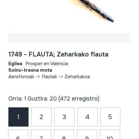
1749 - FLAUTA; Zeharkako flauta
Egilea
Prosper en Valencia
Soinu-tresna mota
Aerofonoak -> Flautak -> Zeharkakoa
Orria: 1 Guztira: 20 (472 erregistro)
1
2
3
4
5