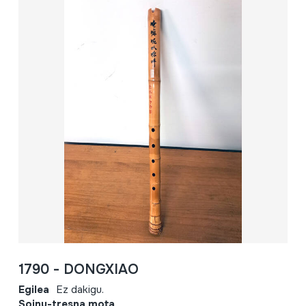
1790 - DONGXIAO
Egilea
Ez dakigu.
Soinu-tresna mota