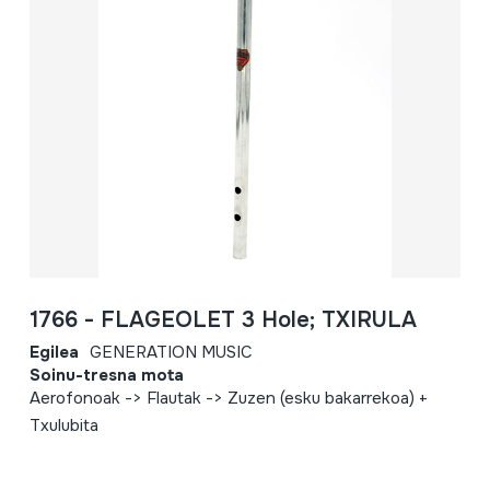
1766 - FLAGEOLET 3 Hole; TXIRULA
Egilea
GENERATION MUSIC
Soinu-tresna mota
Aerofonoak -> Flautak -> Zuzen (esku bakarrekoa) +
Txulubita