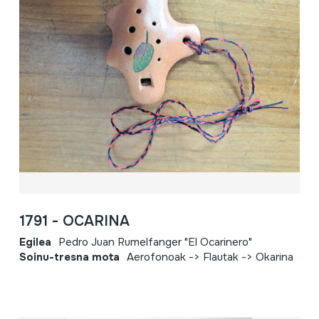
1791 - OCARINA
Egilea
Pedro Juan Rumelfanger "El Ocarinero"
Soinu-tresna mota
Aerofonoak -> Flautak -> Okarina