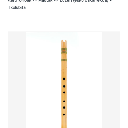
Aerofonoak -> Flautak -> Zuzen (esku bakarrekoa) +
Txulubita