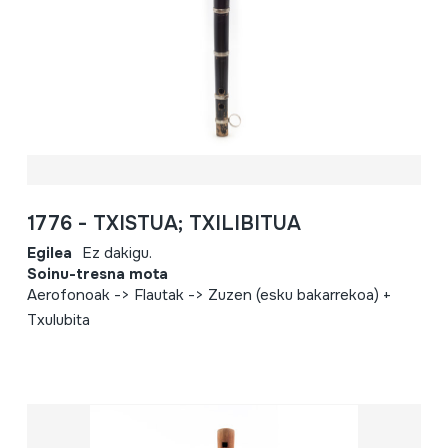
1776 - TXISTUA; TXILIBITUA
Egilea
Ez dakigu.
Soinu-tresna mota
Aerofonoak -> Flautak -> Zuzen (esku bakarrekoa) +
Txulubita