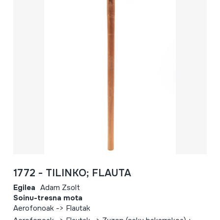
1772 - TILINKO; FLAUTA
Egilea
Adam Zsolt
Soinu-tresna mota
Aerofonoak -> Flautak