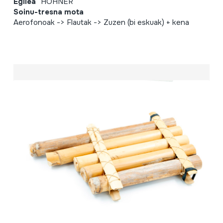
Egilea
HOHNER
Soinu-tresna mota
Aerofonoak -> Flautak -> Zuzen (bi eskuak) + kena