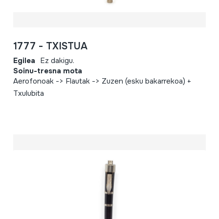
1777 - TXISTUA
Egilea
Ez dakigu.
Soinu-tresna mota
Aerofonoak -> Flautak -> Zuzen (esku bakarrekoa) +
Txulubita