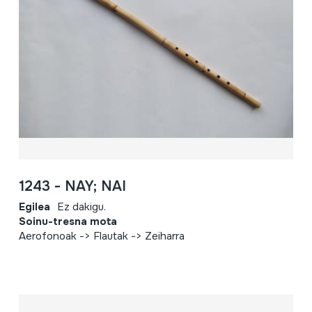
1243 - NAY; NAI
Egilea
Ez dakigu.
Soinu-tresna mota
Aerofonoak -> Flautak -> Zeiharra