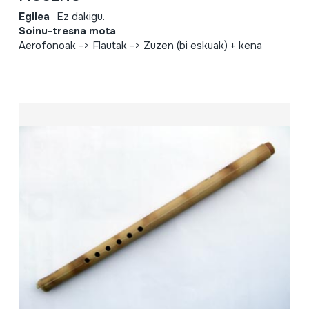
Egilea
Ez dakigu.
Soinu-tresna mota
Aerofonoak -> Flautak -> Zuzen (bi eskuak) + kena