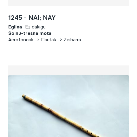
1245 - NAI; NAY
Egilea
Ez dakigu.
Soinu-tresna mota
Aerofonoak -> Flautak -> Zeiharra