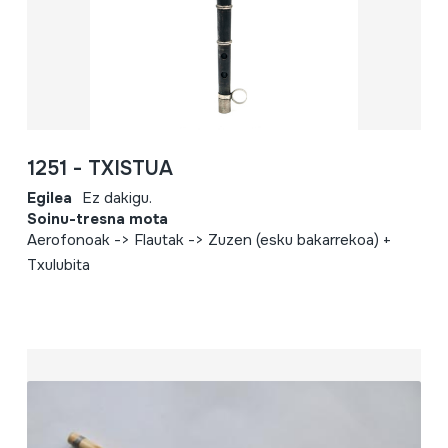
1251 - TXISTUA
Egilea
Ez dakigu.
Soinu-tresna mota
Aerofonoak -> Flautak -> Zuzen (esku bakarrekoa) +
Txulubita