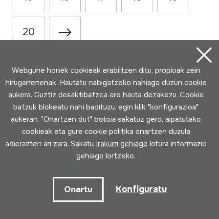
20
Webgune honek cookieak erabiltzen ditu, propioak zein
hirugarrenenak. Hautatu nabigatzeko nahiago duzun cookie
aukera. Guztiz desaktibatzea ere hauta dezakezu. Cookie
batzuk blokeatu nahi badituzu, egin klik "konfigurazioa"
aukeran. "Onartzen dut" botoia sakatuz gero, aipatutako
cookieak eta gure cookie politika onartzen duzula
Harremanetarako
adierazten ari zara. Sakatu
Irakurri gehiago
lotura informazio
gehiago lortzeko.
943 493 578
soinuenea@soinuenea.eus
Konfiguratu
Onartu
Tornola kalea, 6 - 20180 OIARTZUN