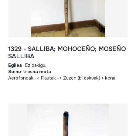
1329 - SALLIBA; MOHOCEÑO; MOSEÑO
SALLIBA
Egilea
Ez dakigu.
Soinu-tresna mota
Aerofonoak -> Flautak -> Zuzen (bi eskuak) + kena