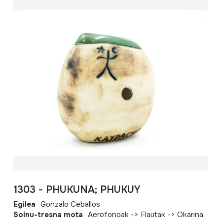
1303 - PHUKUNA; PHUKUY
Egilea
Gonzalo Ceballos
Soinu-tresna mota
Aerofonoak -> Flautak -> Okarina