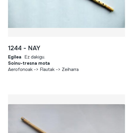
1244 - NAY
Egilea
Ez dakigu.
Soinu-tresna mota
Aerofonoak -> Flautak -> Zeiharra