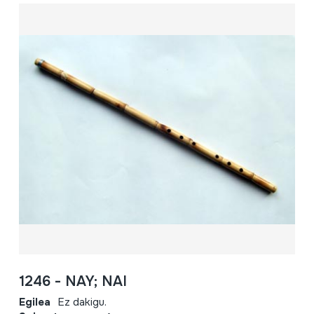
1246 - NAY; NAI
Egilea
Ez dakigu.