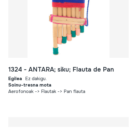
1324 - ANTARA; siku; Flauta de Pan
Egilea
Ez dakigu.
Soinu-tresna mota
Aerofonoak -> Flautak -> Pan flauta