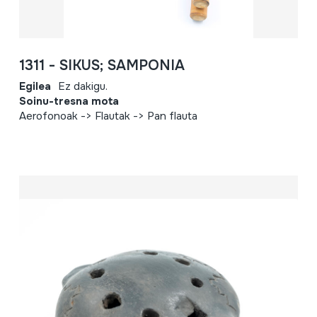
1311 - SIKUS; SAMPONIA
Egilea
Ez dakigu.
Soinu-tresna mota
Aerofonoak -> Flautak -> Pan flauta