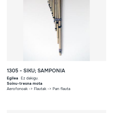
1305 - SIKU; SAMPONIA
Egilea
Ez dakigu.
Soinu-tresna mota
Aerofonoak -> Flautak -> Pan flauta