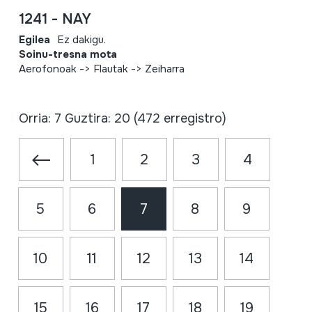
1241 - NAY
Egilea
Ez dakigu.
Soinu-tresna mota
Aerofonoak -> Flautak -> Zeiharra
Orria: 7 Guztira: 20 (472 erregistro)
1
2
3
4
5
6
7
8
9
10
11
12
13
14
15
16
17
18
19