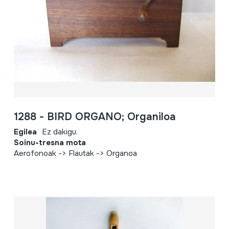
1288 - BIRD ORGANO; Organiloa
Egilea
Ez dakigu.
Soinu-tresna mota
Aerofonoak -> Flautak -> Organoa