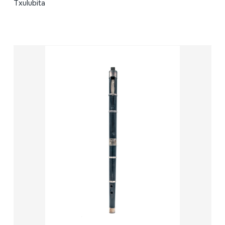
Txulubita