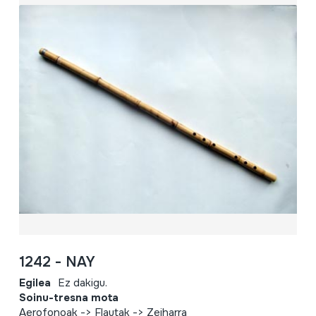
1242 - NAY
Egilea
Ez dakigu.
Soinu-tresna mota
Aerofonoak -> Flautak -> Zeiharra