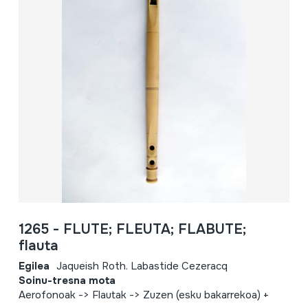
1265 - FLUTE; FLEUTA; FLABUTE;
flauta
Egilea
Jaqueish Roth. Labastide Cezeracq
Soinu-tresna mota
Aerofonoak -> Flautak -> Zuzen (esku bakarrekoa) +