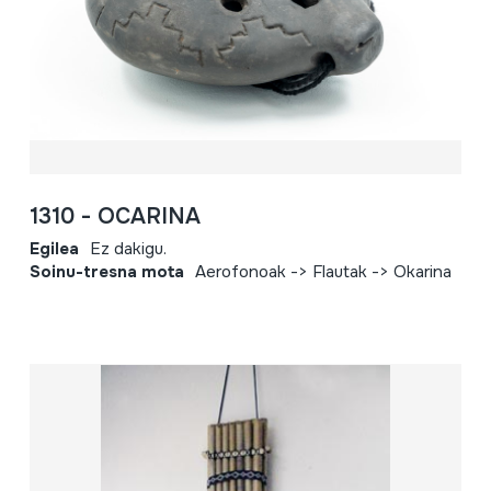
1310 - OCARINA
Egilea
Ez dakigu.
Soinu-tresna mota
Aerofonoak -> Flautak -> Okarina