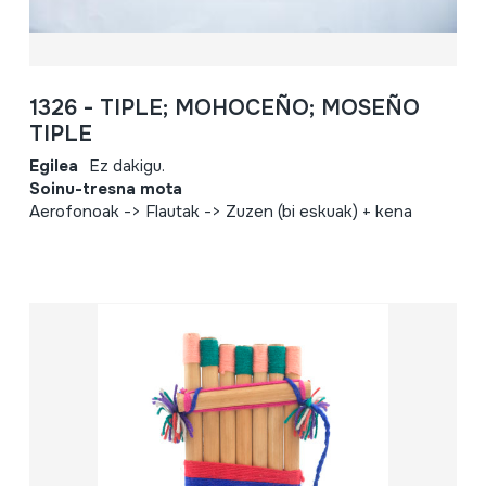
1326 - TIPLE; MOHOCEÑO; MOSEÑO
TIPLE
Egilea
Ez dakigu.
Soinu-tresna mota
Aerofonoak -> Flautak -> Zuzen (bi eskuak) + kena