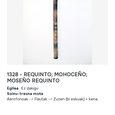
1328 - REQUINTO; MOHOCEÑO;
MOSEÑO REQUINTO
Egilea
Ez dakigu.
Soinu-tresna mota
Aerofonoak -> Flautak -> Zuzen (bi eskuak) + kena