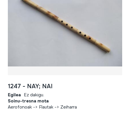
1247 - NAY; NAI
Egilea
Ez dakigu.
Soinu-tresna mota
Aerofonoak -> Flautak -> Zeiharra