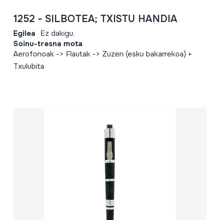
1252 - SILBOTEA; TXISTU HANDIA
Egilea
Ez dakigu.
Soinu-tresna mota
Aerofonoak -> Flautak -> Zuzen (esku bakarrekoa) +
Txulubita