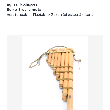
Egilea
Rodriguez
Soinu-tresna mota
Aerofonoak -> Flautak -> Zuzen (bi eskuak) + kena