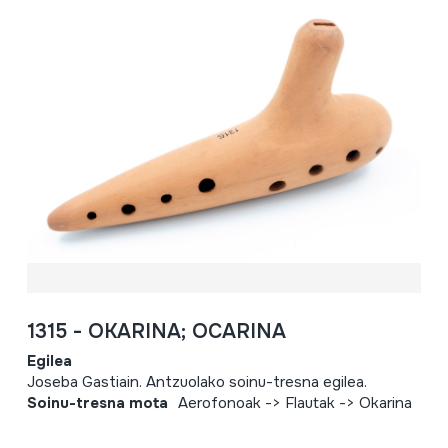
1315 - OKARINA; OCARINA
Egilea
Joseba Gastiain. Antzuolako soinu-tresna egilea.
Soinu-tresna mota
Aerofonoak -> Flautak -> Okarina