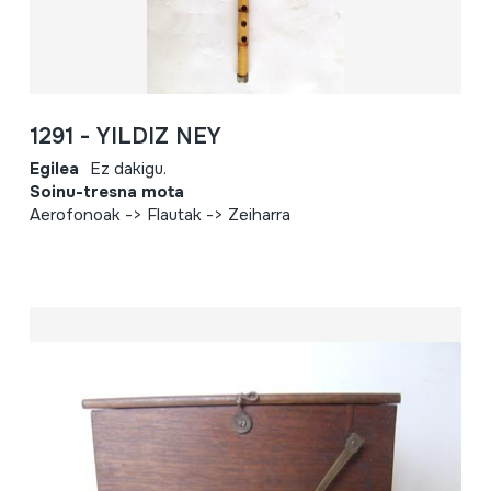
1291 - YILDIZ NEY
Egilea
Ez dakigu.
Soinu-tresna mota
Aerofonoak -> Flautak -> Zeiharra