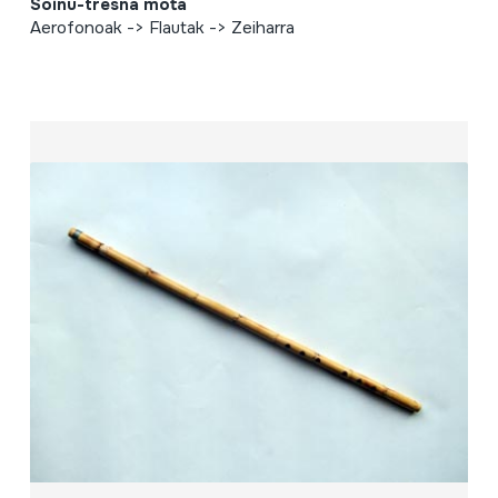
Soinu-tresna mota
Aerofonoak -> Flautak -> Zeiharra