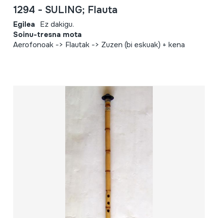
1294 - SULING; Flauta
Egilea
Ez dakigu.
Soinu-tresna mota
Aerofonoak -> Flautak -> Zuzen (bi eskuak) + kena