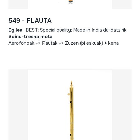
549 - FLAUTA
Egilea
BEST; Special quality; Made in India du idatzirik.
Soinu-tresna mota
Aerofonoak -> Flautak -> Zuzen (bi eskuak) + kena