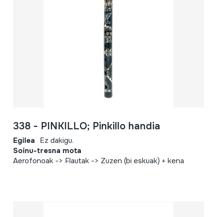
338 - PINKILLO; Pinkillo handia
Egilea
Ez dakigu.
Soinu-tresna mota
Aerofonoak -> Flautak -> Zuzen (bi eskuak) + kena