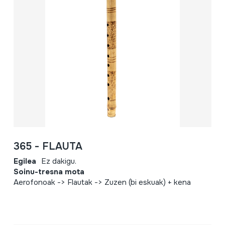
365 - FLAUTA
Egilea
Ez dakigu.
Soinu-tresna mota
Aerofonoak -> Flautak -> Zuzen (bi eskuak) + kena