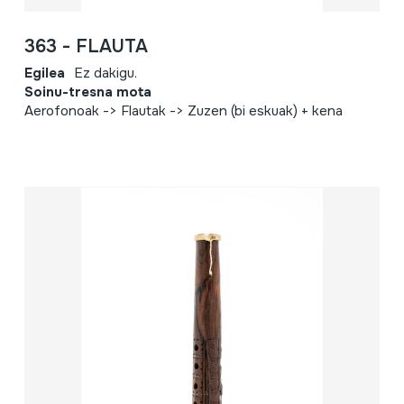
363 - FLAUTA
Egilea
Ez dakigu.
Soinu-tresna mota
Aerofonoak -> Flautak -> Zuzen (bi eskuak) + kena