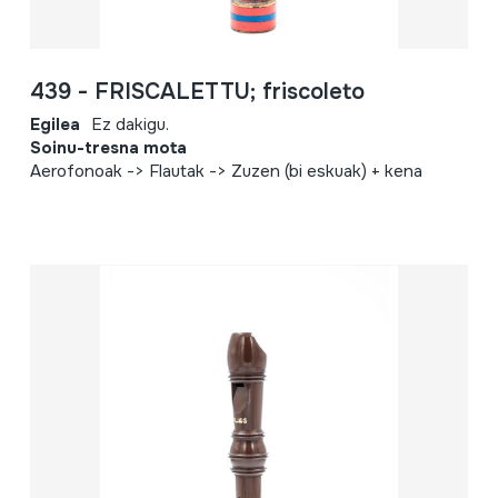
439 - FRISCALETTU; friscoleto
Egilea
Ez dakigu.
Soinu-tresna mota
Aerofonoak -> Flautak -> Zuzen (bi eskuak) + kena