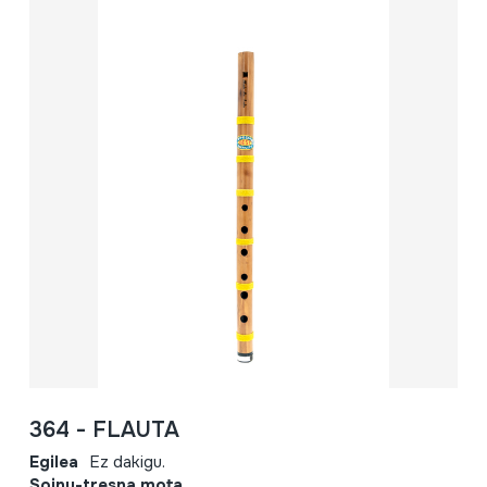
364 - FLAUTA
Egilea
Ez dakigu.
Soinu-tresna mota