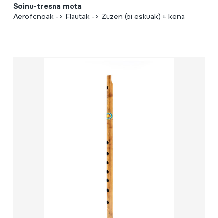
Soinu-tresna mota
Aerofonoak -> Flautak -> Zuzen (bi eskuak) + kena