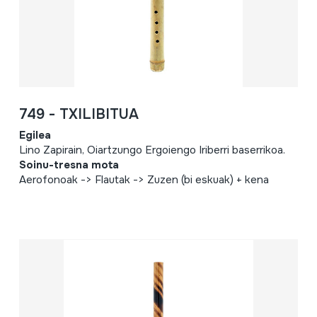
749 - TXILIBITUA
Egilea
Lino Zapirain, Oiartzungo Ergoiengo Iriberri baserrikoa.
Soinu-tresna mota
Aerofonoak -> Flautak -> Zuzen (bi eskuak) + kena