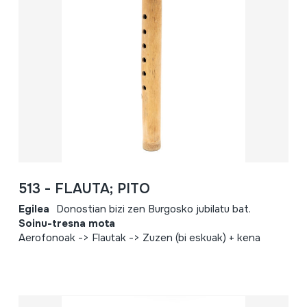
513 - FLAUTA; PITO
Egilea
Donostian bizi zen Burgosko jubilatu bat.
Soinu-tresna mota
Aerofonoak -> Flautak -> Zuzen (bi eskuak) + kena