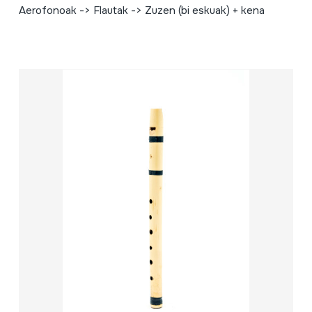
Aerofonoak -> Flautak -> Zuzen (bi eskuak) + kena