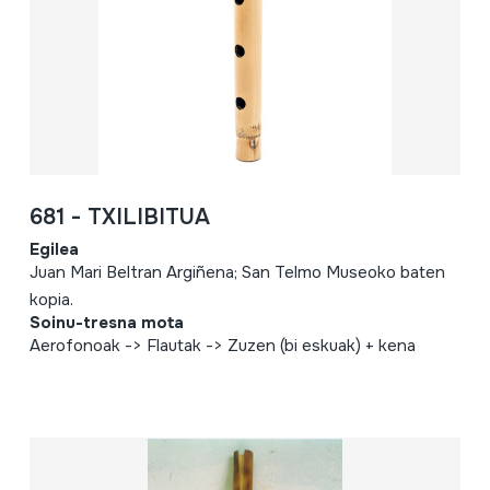
681 - TXILIBITUA
Egilea
Juan Mari Beltran Argiñena; San Telmo Museoko baten
kopia.
Soinu-tresna mota
Aerofonoak -> Flautak -> Zuzen (bi eskuak) + kena