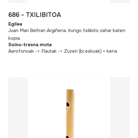
686 - TXILIBITOA
Egilea
Juan Mari Beltran Argiñena. Irungo txilibito zahar baten
kopia.
Soinu-tresna mota
Aerofonoak -> Flautak -> Zuzen (bi eskuak) + kena