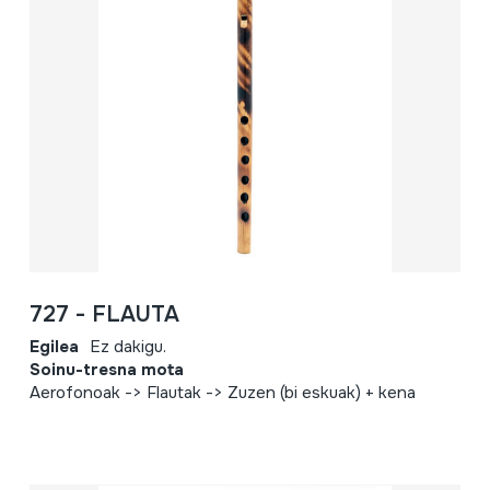
727 - FLAUTA
Egilea
Ez dakigu.
Soinu-tresna mota
Aerofonoak -> Flautak -> Zuzen (bi eskuak) + kena