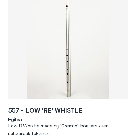
557 - LOW 'RE' WHISTLE
Egilea
Low D Whistle made by 'Gremlin'; hori jarri zuen
saltzaileak fakturan.