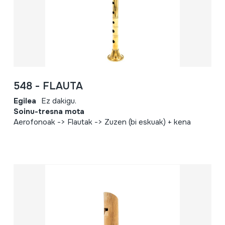
548 - FLAUTA
Egilea
Ez dakigu.
Soinu-tresna mota
Aerofonoak -> Flautak -> Zuzen (bi eskuak) + kena