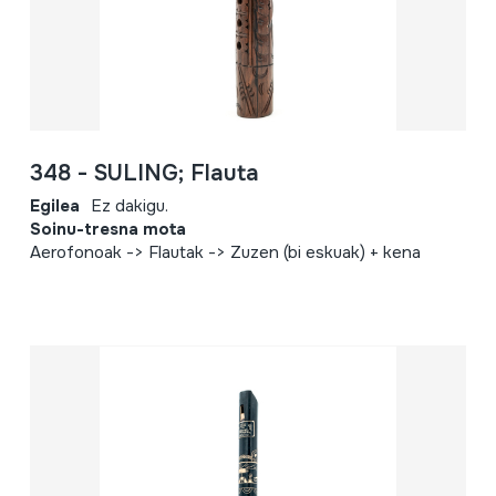
348 - SULING; Flauta
Egilea
Ez dakigu.
Soinu-tresna mota
Aerofonoak -> Flautak -> Zuzen (bi eskuak) + kena