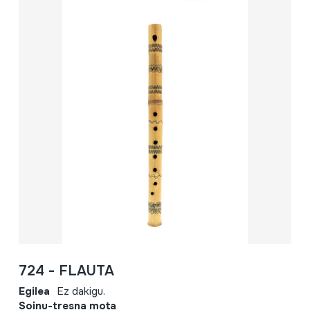
724 - FLAUTA
Egilea
Ez dakigu.
Soinu-tresna mota