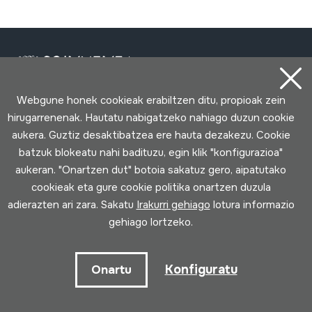
Webgune honek cookieak erabiltzen ditu, propioak zein
hirugarrenenak. Hautatu nabigatzeko nahiago duzun cookie
Harremanetarako
aukera. Guztiz desaktibatzea ere hauta dezakezu. Cookie
batzuk blokeatu nahi badituzu, egin klik "konfigurazioa"
943 493 578
aukeran. "Onartzen dut" botoia sakatuz gero, aipatutako
soinuenea@soinuenea.eus
cookieak eta gure cookie politika onartzen duzula
adierazten ari zara. Sakatu
Irakurri gehiago
lotura informazio
Tornola kalea, 6 - 20180 OIARTZUN
gehiago lortzeko.
Google Maps-en ikusi
Konfiguratu
Onartu
Facebook
Youtube
Issuu
Vimeo
Flickr
SoundCloud