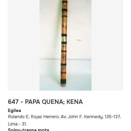
647 - PAPA QUENA; KENA
Egilea
Rolando E. Rojas Herrero; Av. John F. Kennedy, 135-137,
Lima - 31.
Soinu-tresna mota