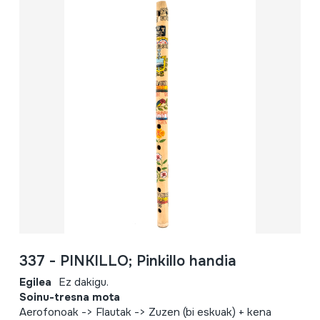
337 - PINKILLO; Pinkillo handia
Egilea
Ez dakigu.
Soinu-tresna mota
Aerofonoak -> Flautak -> Zuzen (bi eskuak) + kena