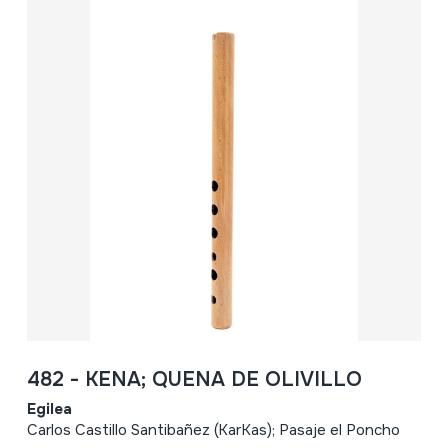
482 - KENA; QUENA DE OLIVILLO
Egilea
Carlos Castillo Santibañez (KarKas); Pasaje el Poncho