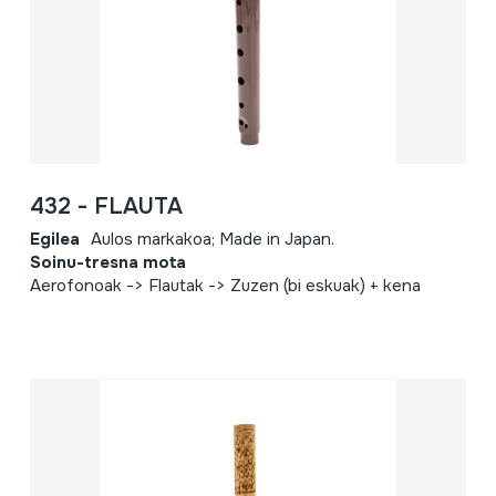
432 - FLAUTA
Egilea
Aulos markakoa; Made in Japan.
Soinu-tresna mota
Aerofonoak -> Flautak -> Zuzen (bi eskuak) + kena