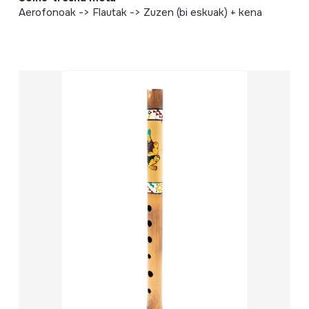
Aerofonoak -> Flautak -> Zuzen (bi eskuak) + kena