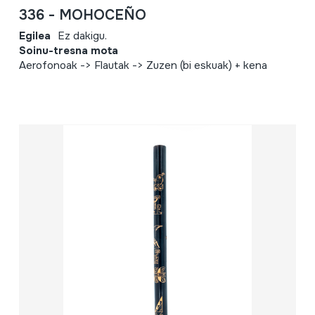
336 - MOHOCEÑO
Egilea
Ez dakigu.
Soinu-tresna mota
Aerofonoak -> Flautak -> Zuzen (bi eskuak) + kena