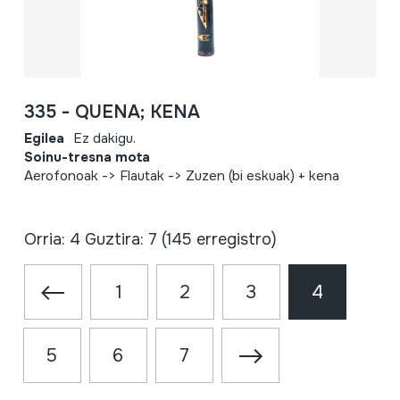
335 - QUENA; KENA
Egilea
Ez dakigu.
Soinu-tresna mota
Aerofonoak -> Flautak -> Zuzen (bi eskuak) + kena
Orria: 4 Guztira: 7 (145 erregistro)
1
2
3
4
5
6
7