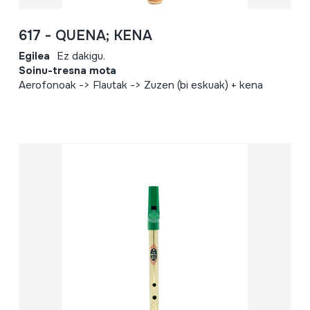
617 - QUENA; KENA
Egilea
Ez dakigu.
Soinu-tresna mota
Aerofonoak -> Flautak -> Zuzen (bi eskuak) + kena