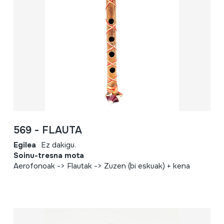
569 - FLAUTA
Egilea
Ez dakigu.
Soinu-tresna mota
Aerofonoak -> Flautak -> Zuzen (bi eskuak) + kena