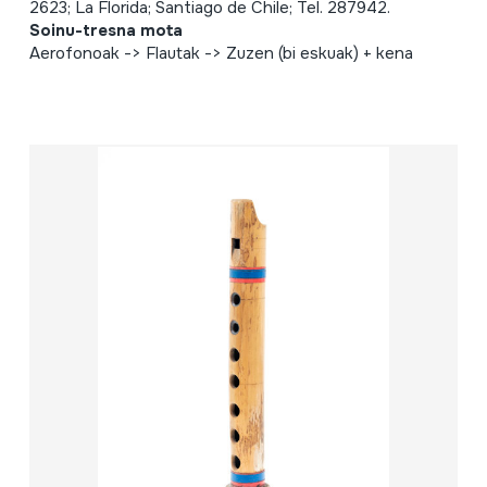
2623; La Florida; Santiago de Chile; Tel. 287942.
Soinu-tresna mota
Aerofonoak -> Flautak -> Zuzen (bi eskuak) + kena