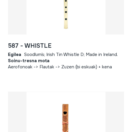
587 - WHISTLE
Egilea
Soodlum´s; Irish Tin Whistle D; Made in Ireland.
Soinu-tresna mota
Aerofonoak -> Flautak -> Zuzen (bi eskuak) + kena