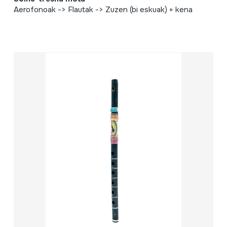
Aerofonoak -> Flautak -> Zuzen (bi eskuak) + kena