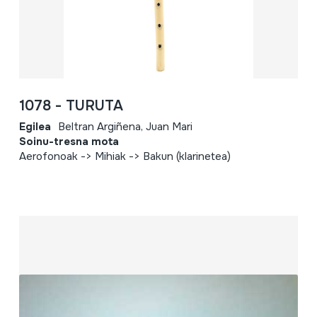
1078 - TURUTA
Egilea
Beltran Argiñena, Juan Mari
Soinu-tresna mota
Aerofonoak -> Mihiak -> Bakun (klarinetea)