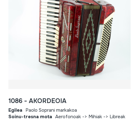
1086 - AKORDEOIA
Egilea
Paolo Soprani markakoa
Soinu-tresna mota
Aerofonoak -> Mihiak -> Libreak