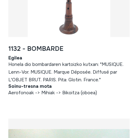
1132 - BOMBARDE
Egilea
Honela dio bombardaren kartoizko kutxan: "MUSIQUE.
Lenn-Vor. MUSIQUE. Marque Déposée. Diffusé par
L'OBJET BRUT. PARIS. Pita: Glotin. France."
Soinu-tresna mota
Aerofonoak -> Mihiak -> Bikoitza (oboea)