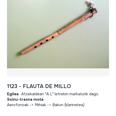
1123 - FLAUTA DE MILLO
Egilea
Atzekaldean "A L" letrekin markaturik dago.
Soinu-tresna mota
Aerofonoak -> Mihiak -> Bakun (klarinetea)