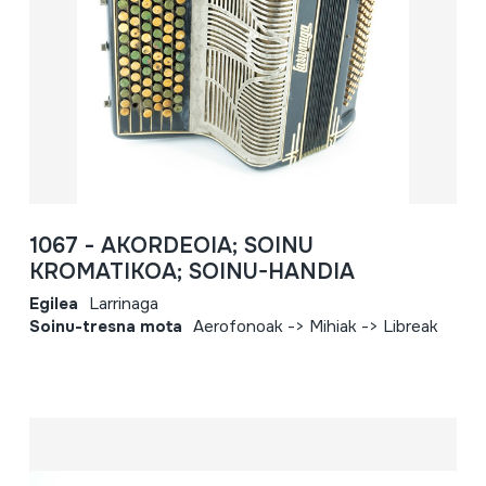
1067 - AKORDEOIA; SOINU
KROMATIKOA; SOINU-HANDIA
Egilea
Larrinaga
Soinu-tresna mota
Aerofonoak -> Mihiak -> Libreak