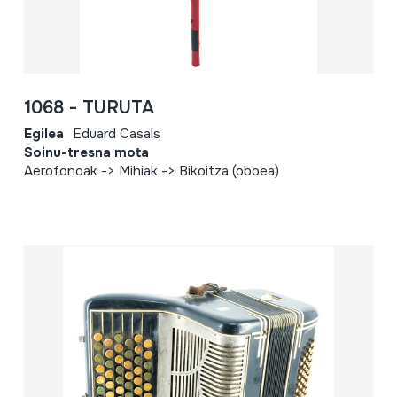
1068 - TURUTA
Egilea
Eduard Casals
Soinu-tresna mota
Aerofonoak -> Mihiak -> Bikoitza (oboea)