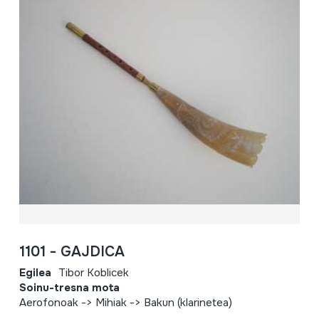
1101 - GAJDICA
Egilea
Tibor Koblicek
Soinu-tresna mota
Aerofonoak -> Mihiak -> Bakun (klarinetea)