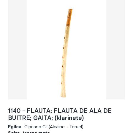
1140 - FLAUTA; FLAUTA DE ALA DE
BUITRE; GAITA; (klarinete)
Egilea
Cipriano Gil (Alcaine - Teruel)