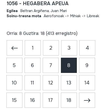
1056 - HEGABERA APEUA
Egilea
Beltran Argiñena, Juan Mari
Soinu-tresna mota
Aerofonoak -> Mihiak -> Libreak
Orria: 8 Guztira: 18 (413 erregistro)
1
2
3
4
5
6
7
8
9
10
11
12
13
14
15
16
17
18