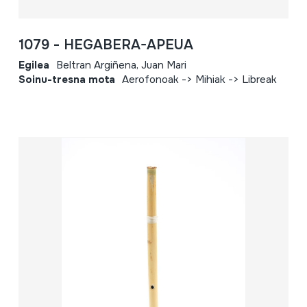
1079 - HEGABERA-APEUA
Egilea
Beltran Argiñena, Juan Mari
Soinu-tresna mota
Aerofonoak -> Mihiak -> Libreak