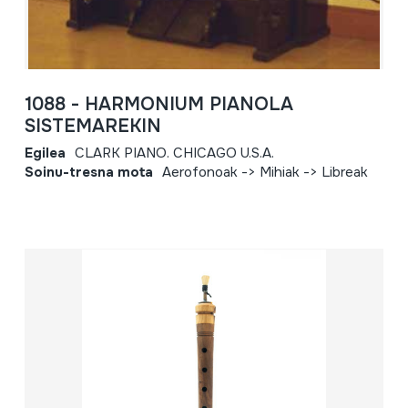
1088 - HARMONIUM PIANOLA
SISTEMAREKIN
Egilea
CLARK PIANO. CHICAGO U.S.A.
Soinu-tresna mota
Aerofonoak -> Mihiak -> Libreak