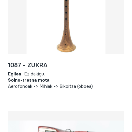
1087 - ZUKRA
Egilea
Ez dakigu.
Soinu-tresna mota
Aerofonoak -> Mihiak -> Bikoitza (oboea)