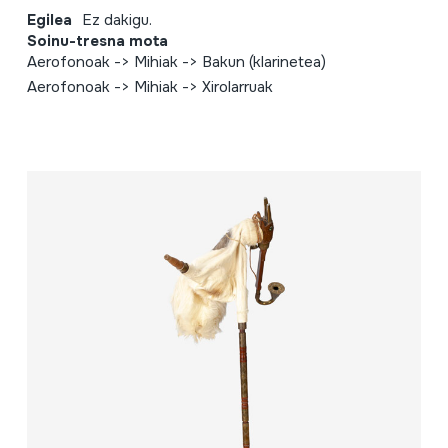
Egilea
Ez dakigu.
Soinu-tresna mota
Aerofonoak -> Mihiak -> Bakun (klarinetea)
Aerofonoak -> Mihiak -> Xirolarruak