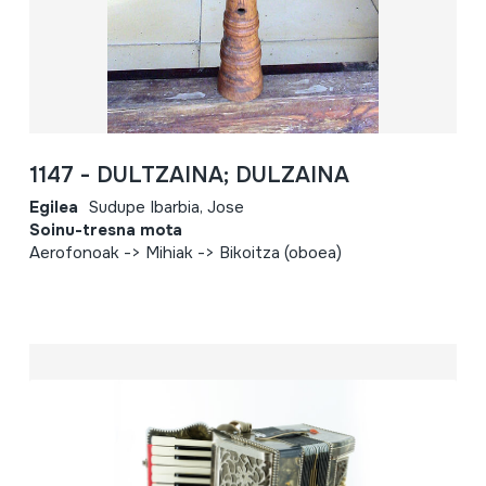
1147 - DULTZAINA; DULZAINA
Egilea
Sudupe Ibarbia, Jose
Soinu-tresna mota
Aerofonoak -> Mihiak -> Bikoitza (oboea)