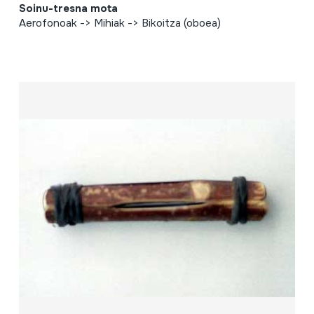
Soinu-tresna mota
Aerofonoak -> Mihiak -> Bikoitza (oboea)