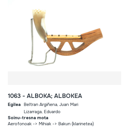
1063 - ALBOKA; ALBOKEA
Egilea
Beltran Argiñena, Juan Mari
Lizarraga, Eduardo
Soinu-tresna mota
Aerofonoak -> Mihiak -> Bakun (klarinetea)