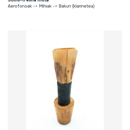
Soinu-tresna mota
Aerofonoak -> Mihiak -> Bakun (klarinetea)