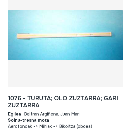
1076 - TURUTA; OLO ZUZTARRA; GARI
ZUZTARRA
Egilea
Beltran Argiñena, Juan Mari
Soinu-tresna mota
Aerofonoak -> Mihiak -> Bikoitza (oboea)