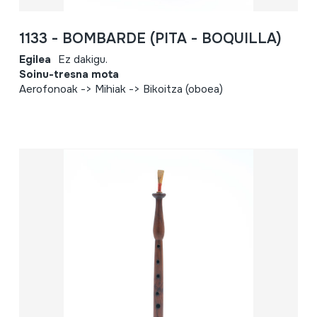
1133 - BOMBARDE (PITA - BOQUILLA)
Egilea
Ez dakigu.
Soinu-tresna mota
Aerofonoak -> Mihiak -> Bikoitza (oboea)