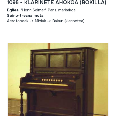
1098 - KLARINETE AHOKOA (BOKILLA)
Egilea
'Henri Selmer', Paris, markakoa
Soinu-tresna mota
Aerofonoak -> Mihiak -> Bakun (klarinetea)