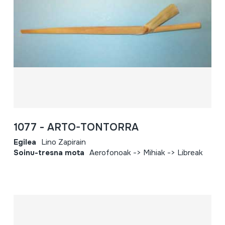
1077 - ARTO-TONTORRA
Egilea
Lino Zapirain
Soinu-tresna mota
Aerofonoak -> Mihiak -> Libreak