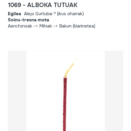
1069 - ALBOKA TUTUAK
Egilea
Alejo Gurtubai ? (ikus oharrak)
Soinu-tresna mota
Aerofonoak -> Mihiak -> Bakun (klarinetea)