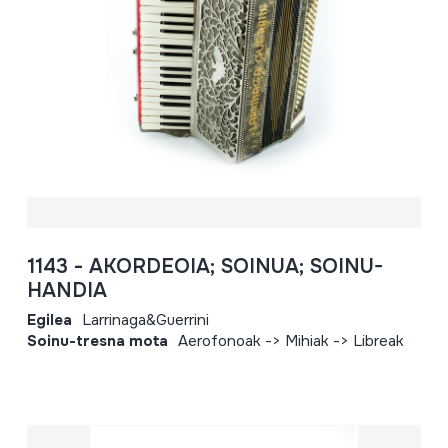
1143 - AKORDEOIA; SOINUA; SOINU-
HANDIA
Egilea
Larrinaga&Guerrini
Soinu-tresna mota
Aerofonoak -> Mihiak -> Libreak