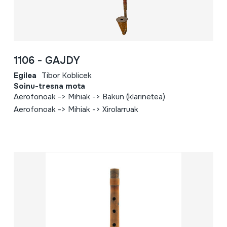
1106 - GAJDY
Egilea
Tibor Koblicek
Soinu-tresna mota
Aerofonoak -> Mihiak -> Bakun (klarinetea)
Aerofonoak -> Mihiak -> Xirolarruak