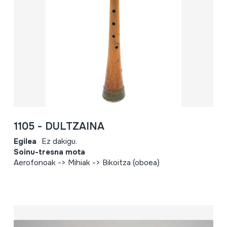
1105 - DULTZAINA
Egilea
Ez dakigu.
Soinu-tresna mota
Aerofonoak -> Mihiak -> Bikoitza (oboea)