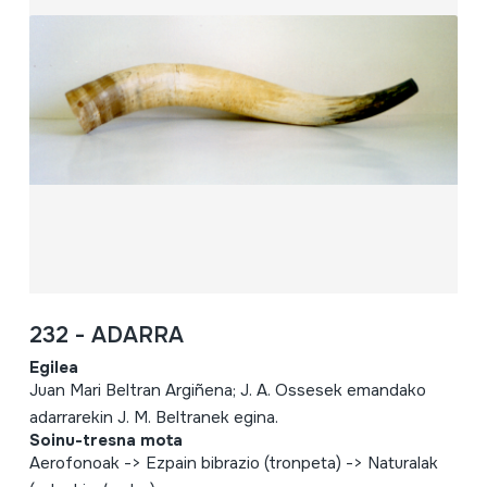
232 - ADARRA
Egilea
Juan Mari Beltran Argiñena; J. A. Ossesek emandako
adarrarekin J. M. Beltranek egina.
Soinu-tresna mota
Aerofonoak -> Ezpain bibrazio (tronpeta) -> Naturalak