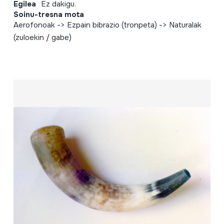
Egilea
Ez dakigu.
Soinu-tresna mota
Aerofonoak -> Ezpain bibrazio (tronpeta) -> Naturalak
(zuloekin / gabe)