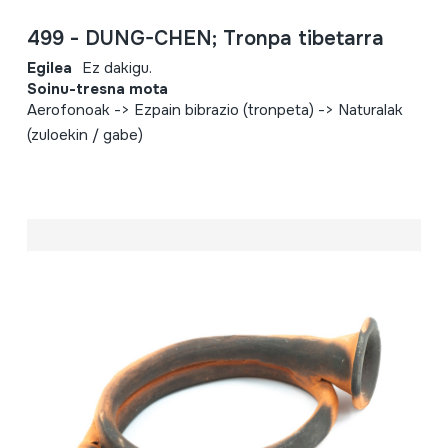
499 - DUNG-CHEN; Tronpa tibetarra
Egilea
Ez dakigu.
Soinu-tresna mota
Aerofonoak -> Ezpain bibrazio (tronpeta) -> Naturalak
(zuloekin / gabe)