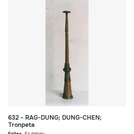
632 - RAG-DUNG; DUNG-CHEN;
Tronpeta
Egilea
Ez dakigu.