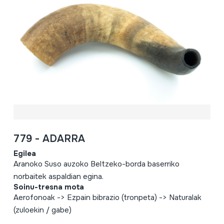
779 - ADARRA
Egilea
Aranoko Suso auzoko Beltzeko-borda baserriko
norbaitek aspaldian egina.
Soinu-tresna mota
Aerofonoak -> Ezpain bibrazio (tronpeta) -> Naturalak
(zuloekin / gabe)