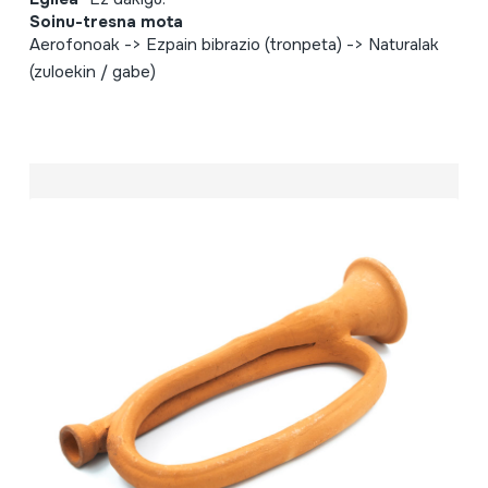
Soinu-tresna mota
Aerofonoak -> Ezpain bibrazio (tronpeta) -> Naturalak
(zuloekin / gabe)