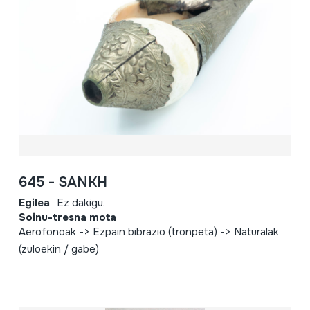
645 - SANKH
Egilea
Ez dakigu.
Soinu-tresna mota
Aerofonoak -> Ezpain bibrazio (tronpeta) -> Naturalak
(zuloekin / gabe)