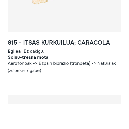
815 - ITSAS KURKUILUA; CARACOLA
Egilea
Ez dakigu.
Soinu-tresna mota
Aerofonoak -> Ezpain bibrazio (tronpeta) -> Naturalak
(zuloekin / gabe)