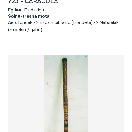
723 - CARACOLA
Egilea
Ez dakigu.
Soinu-tresna mota
Aerofonoak -> Ezpain bibrazio (tronpeta) -> Naturalak
(zuloekin / gabe)