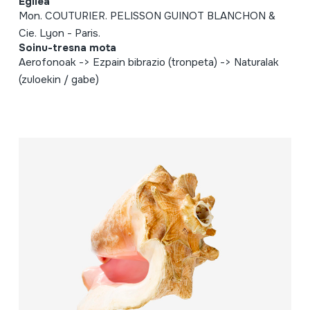
Egilea
Mon. COUTURIER. PELISSON GUINOT BLANCHON &
Cie. Lyon - Paris.
Soinu-tresna mota
Aerofonoak -> Ezpain bibrazio (tronpeta) -> Naturalak
(zuloekin / gabe)