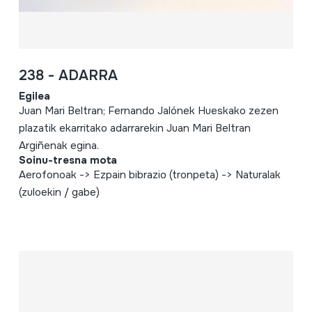
238 - ADARRA
Egilea
Juan Mari Beltran; Fernando Jalónek Hueskako zezen
plazatik ekarritako adarrarekin Juan Mari Beltran
Argiñenak egina.
Soinu-tresna mota
Aerofonoak -> Ezpain bibrazio (tronpeta) -> Naturalak
(zuloekin / gabe)