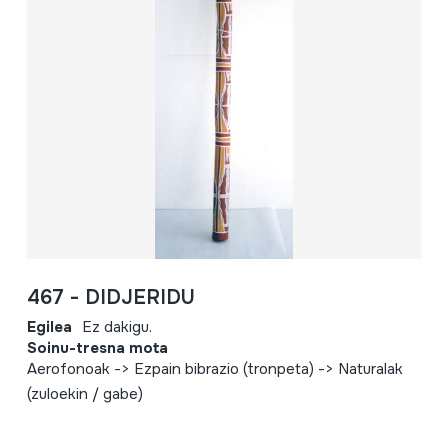
467 - DIDJERIDU
Egilea
Ez dakigu.
Soinu-tresna mota
Aerofonoak -> Ezpain bibrazio (tronpeta) -> Naturalak
(zuloekin / gabe)