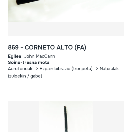
869 - CORNETO ALTO (FA)
Egilea
John MacCann
Soinu-tresna mota
Aerofonoak -> Ezpain bibrazio (tronpeta) -> Naturalak
(zuloekin / gabe)