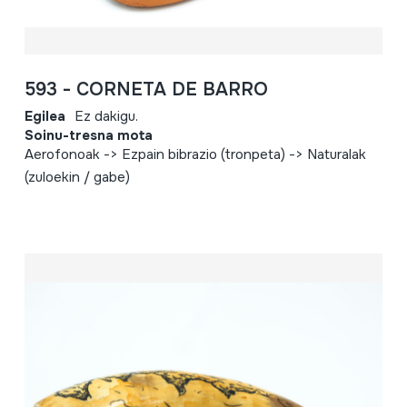
593 - CORNETA DE BARRO
Egilea
Ez dakigu.
Soinu-tresna mota
Aerofonoak -> Ezpain bibrazio (tronpeta) -> Naturalak
(zuloekin / gabe)