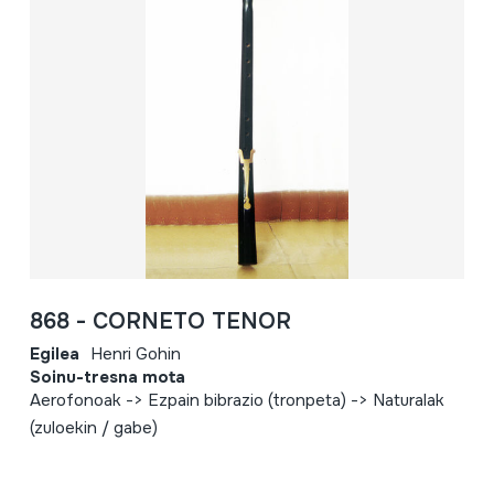
868 - CORNETO TENOR
Egilea
Henri Gohin
Soinu-tresna mota
Aerofonoak -> Ezpain bibrazio (tronpeta) -> Naturalak
(zuloekin / gabe)