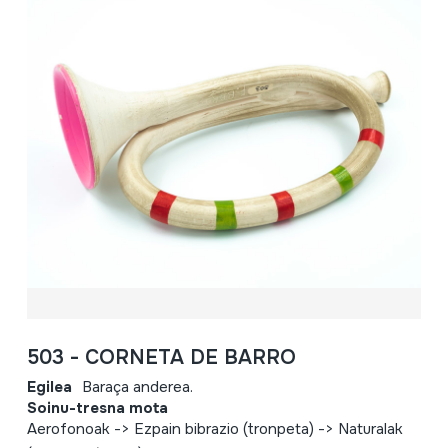
503 - CORNETA DE BARRO
Egilea
Baraça anderea.
Soinu-tresna mota
Aerofonoak -> Ezpain bibrazio (tronpeta) -> Naturalak