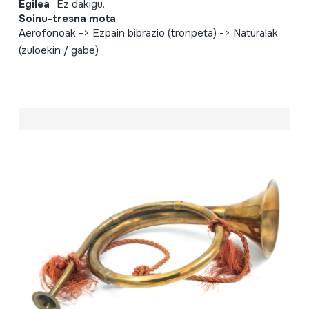
Egilea
Ez dakigu.
Soinu-tresna mota
Aerofonoak -> Ezpain bibrazio (tronpeta) -> Naturalak
(zuloekin / gabe)