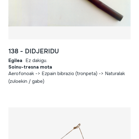
138 - DIDJERIDU
Egilea
Ez dakigu.
Soinu-tresna mota
Aerofonoak -> Ezpain bibrazio (tronpeta) -> Naturalak
(zuloekin / gabe)