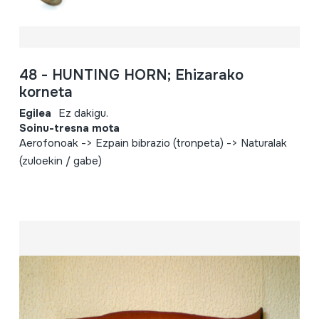
48 - HUNTING HORN; Ehizarako
korneta
Egilea
Ez dakigu.
Soinu-tresna mota
Aerofonoak -> Ezpain bibrazio (tronpeta) -> Naturalak
(zuloekin / gabe)