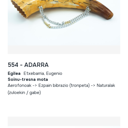
554 - ADARRA
Egilea
Etxebarria, Eugenio
Soinu-tresna mota
Aerofonoak -> Ezpain bibrazio (tronpeta) -> Naturalak
(zuloekin / gabe)