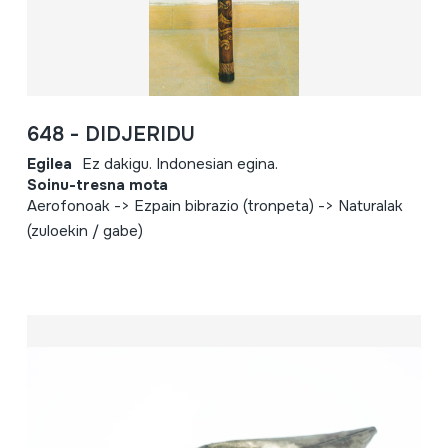
648 - DIDJERIDU
Egilea
Ez dakigu. Indonesian egina.
Soinu-tresna mota
Aerofonoak -> Ezpain bibrazio (tronpeta) -> Naturalak
(zuloekin / gabe)