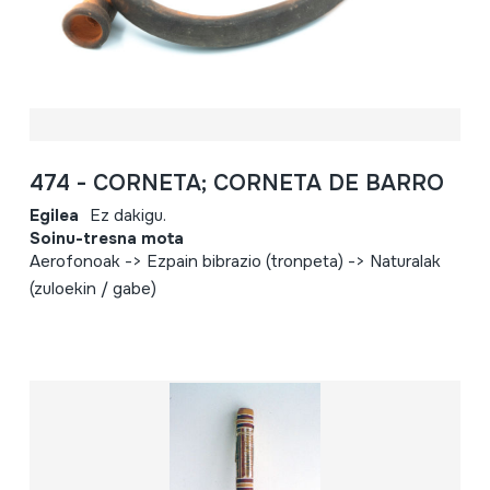
474 - CORNETA; CORNETA DE BARRO
Egilea
Ez dakigu.
Soinu-tresna mota
Aerofonoak -> Ezpain bibrazio (tronpeta) -> Naturalak
(zuloekin / gabe)