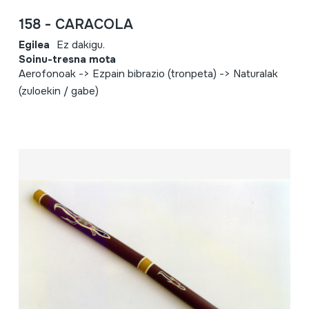
158 - CARACOLA
Egilea
Ez dakigu.
Soinu-tresna mota
Aerofonoak -> Ezpain bibrazio (tronpeta) -> Naturalak
(zuloekin / gabe)