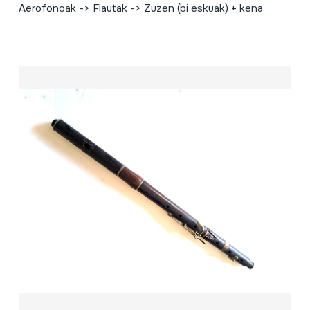
Aerofonoak -> Flautak -> Zuzen (bi eskuak) + kena