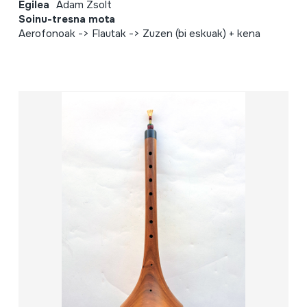
Egilea
Adam Zsolt
Soinu-tresna mota
Aerofonoak -> Flautak -> Zuzen (bi eskuak) + kena