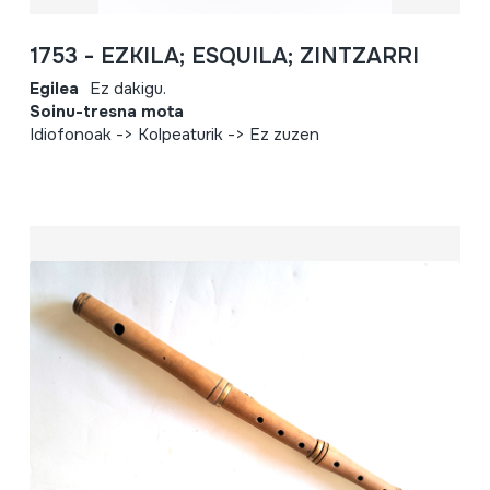
1753 - EZKILA; ESQUILA; ZINTZARRI
Egilea
Ez dakigu.
Soinu-tresna mota
Idiofonoak -> Kolpeaturik -> Ez zuzen