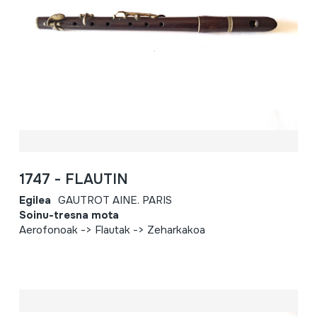
1747 - FLAUTIN
Egilea
GAUTROT AINE. PARIS
Soinu-tresna mota
Aerofonoak -> Flautak -> Zeharkakoa