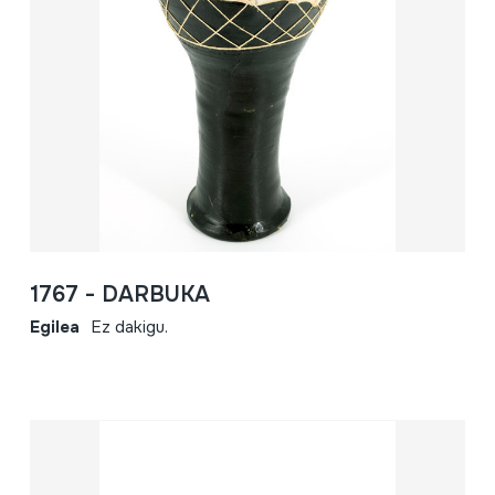
1767 - DARBUKA
Egilea
Ez dakigu.