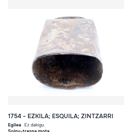
1754 - EZKILA; ESQUILA; ZINTZARRI
Egilea
Ez dakigu.
Soinu-tresna mota