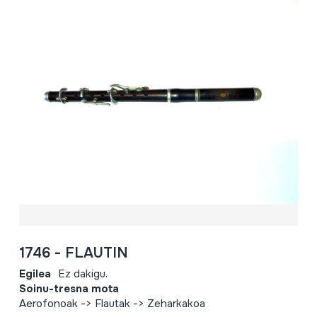
1746 - FLAUTIN
Egilea
Ez dakigu.
Soinu-tresna mota
Aerofonoak -> Flautak -> Zeharkakoa