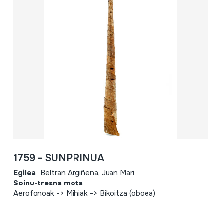
1759 - SUNPRINUA
Egilea
Beltran Argiñena, Juan Mari
Soinu-tresna mota
Aerofonoak -> Mihiak -> Bikoitza (oboea)