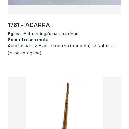
1761 - ADARRA
Egilea
Beltran Argiñena, Juan Mari
Soinu-tresna mota
Aerofonoak -> Ezpain bibrazio (tronpeta) -> Naturalak
(zuloekin / gabe)