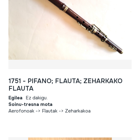
1751 - PIFANO; FLAUTA; ZEHARKAKO
FLAUTA
Egilea
Ez dakigu.
Soinu-tresna mota
Aerofonoak -> Flautak -> Zeharkakoa