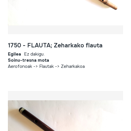
1750 - FLAUTA; Zeharkako flauta
Egilea
Ez dakigu.
Soinu-tresna mota
Aerofonoak -> Flautak -> Zeharkakoa