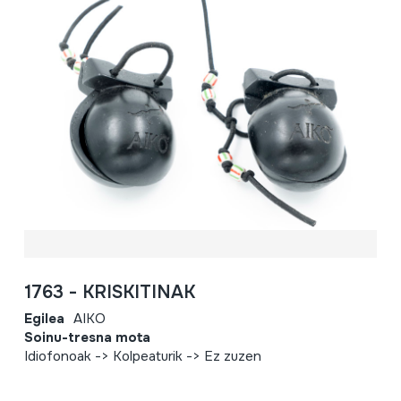
1763 - KRISKITINAK
Egilea
AIKO
Soinu-tresna mota
Idiofonoak -> Kolpeaturik -> Ez zuzen