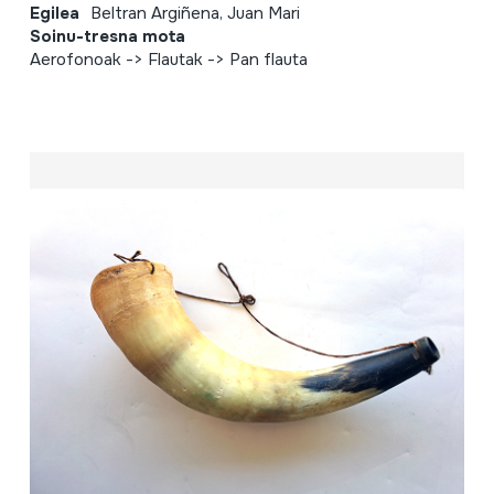
Egilea
Beltran Argiñena, Juan Mari
Soinu-tresna mota
Aerofonoak -> Flautak -> Pan flauta