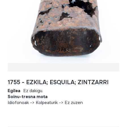
1755 - EZKILA; ESQUILA; ZINTZARRI
Egilea
Ez dakigu.
Soinu-tresna mota
Idiofonoak -> Kolpeaturik -> Ez zuzen