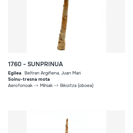
1760 - SUNPRINUA
Egilea
Beltran Argiñena, Juan Mari
Soinu-tresna mota
Aerofonoak -> Mihiak -> Bikoitza (oboea)