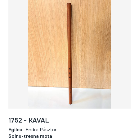
1752 - KAVAL
Egilea
Endre Pásztor
Soinu-tresna mota