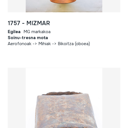
1757 - MIZMAR
Egilea
MG markakoa
Soinu-tresna mota
Aerofonoak -> Mihiak -> Bikoitza (oboea)