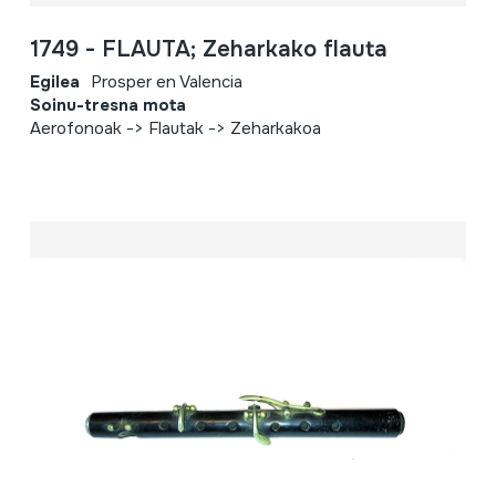
1749 - FLAUTA; Zeharkako flauta
Egilea
Prosper en Valencia
Soinu-tresna mota
Aerofonoak -> Flautak -> Zeharkakoa