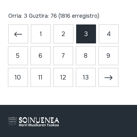
Orria: 3 Guztira: 76 (1816 erregistro)
1
2
3
4
5
6
7
8
9
10
11
12
13