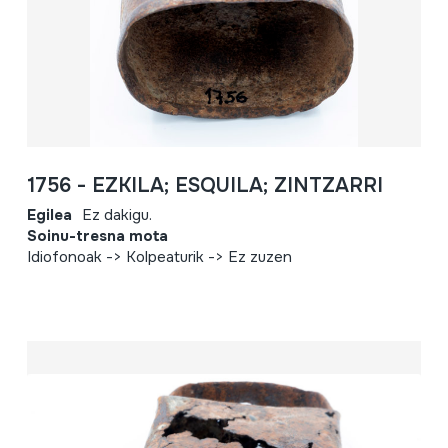
1756 - EZKILA; ESQUILA; ZINTZARRI
Egilea
Ez dakigu.
Soinu-tresna mota
Idiofonoak -> Kolpeaturik -> Ez zuzen