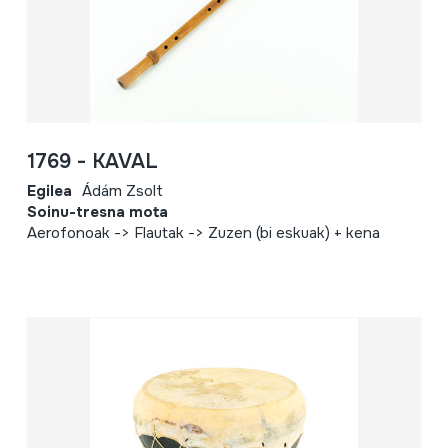
1769 - KAVAL
Egilea
Ádám Zsolt
Soinu-tresna mota
Aerofonoak -> Flautak -> Zuzen (bi eskuak) + kena