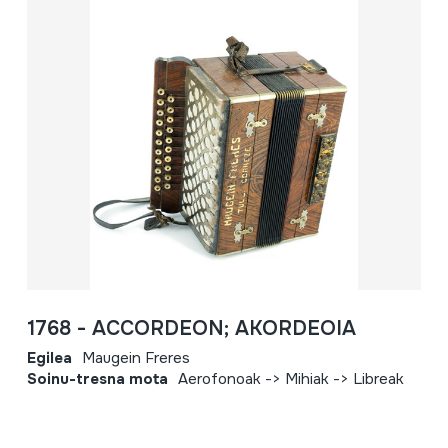
1768 - ACCORDEON; AKORDEOIA
Egilea
Maugein Freres
Soinu-tresna mota
Aerofonoak -> Mihiak -> Libreak