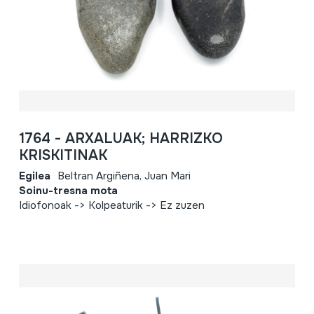
1764 - ARXALUAK; HARRIZKO
KRISKITINAK
Egilea
Beltran Argiñena, Juan Mari
Soinu-tresna mota
Idiofonoak -> Kolpeaturik -> Ez zuzen