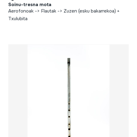
Soinu-tresna mota
Aerofonoak -> Flautak -> Zuzen (esku bakarrekoa) +
Txulubita