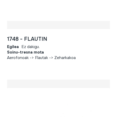
1748 - FLAUTIN
Egilea
Ez dakigu.
Soinu-tresna mota
Aerofonoak -> Flautak -> Zeharkakoa