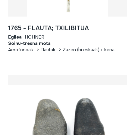
1765 - FLAUTA; TXILIBITUA
Egilea
HOHNER
Soinu-tresna mota
Aerofonoak -> Flautak -> Zuzen (bi eskuak) + kena