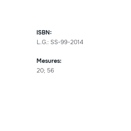
ISBN:
L.G.: SS-99-2014
Mesures:
20; 56