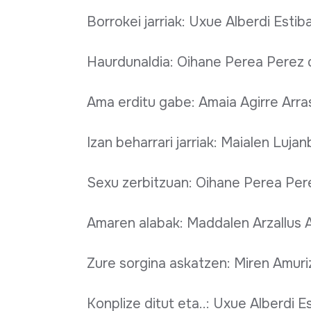
Borrokei jarriak: Uxue Alberdi Estiba
Haurdunaldia: Oihane Perea Perez 
Ama erditu gabe: Amaia Agirre Arra
Izan beharrari jarriak: Maialen Lujan
Sexu zerbitzuan: Oihane Perea Per
Amaren alabak: Maddalen Arzallus A
Zure sorgina askatzen: Miren Amuri
Konplize ditut eta..: Uxue Alberdi Es