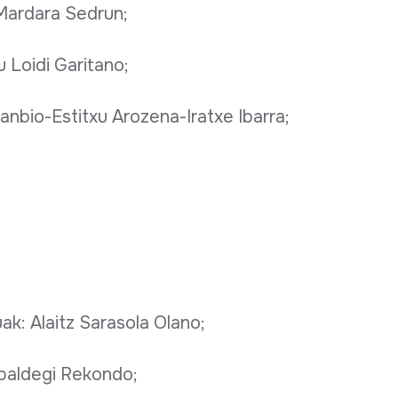
a Mardara Sedrun;
 Loidi Garitano;
janbio-Estitxu Arozena-Iratxe Ibarra;
ak: Alaitz Sarasola Olano;
abaldegi Rekondo;