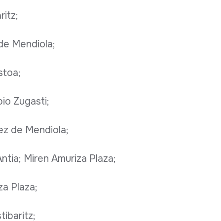
ritz;
de Mendiola;
stoa;
bio Zugasti;
ez de Mendiola;
ntia; Miren Amuriza Plaza;
za Plaza;
tibaritz;