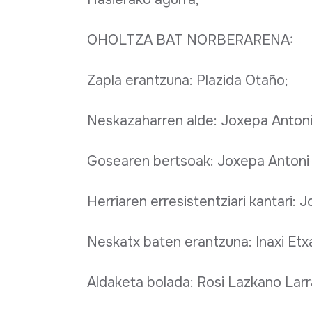
OHOLTZA BAT NORBERARENA:
Zapla erantzuna: Plazida Otaño;
Neskazaharren alde: Joxepa Antoni 
Gosearen bertsoak: Joxepa Antoni A
Herriaren erresistentziari kantari: 
Neskatx baten erantzuna: Inaxi Etx
Aldaketa bolada: Rosi Lazkano Lar