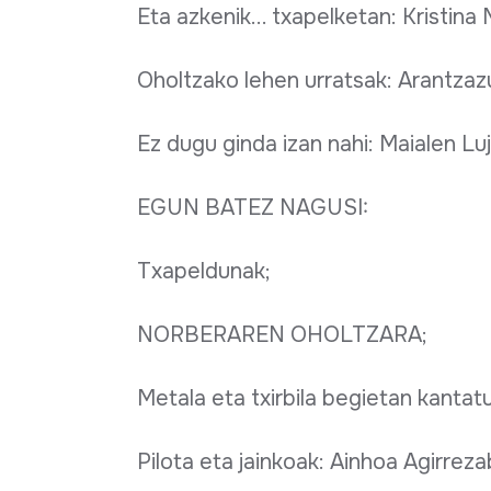
Eta azkenik... txapelketan: Kristin
Oholtzako lehen urratsak: Arantzazu
Ez dugu ginda izan nahi: Maialen Lu
EGUN BATEZ NAGUSI:
Txapeldunak;
NORBERAREN OHOLTZARA;
Metala eta txirbila begietan kantatu
Pilota eta jainkoak: Ainhoa Agirrez