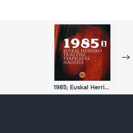
1985; Euskal Herriko Trikitixa Txapelketa Nagusia; 1