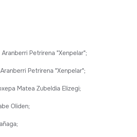
Aranberri Petrirena "Xenpelar";
ranberri Petrirena "Xenpelar";
Joxepa Matea Zubeldia Elizegi;
abe Oliden;
rañaga;