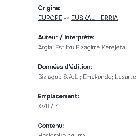
Origine:
EUROPE
->
EUSKAL HERRIA
Auteur / Interpréte:
Argia; Estitxu Eizagirre Kerejeta
Données d'édition:
Biziagoa S.A.L.; Emakunde; Lasart
Emplacement:
XVII / 4
Contenu:
Hasierako agurra;