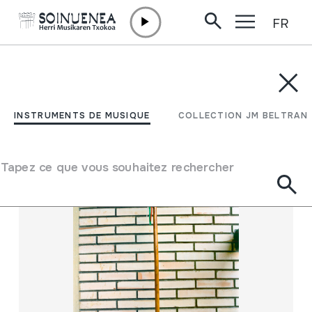
FR
Aller directement au contenu
INSTRUMENTS DE MUSIQUE
COLLECTION JM BELTRAN
Filtrer
INSTRUMENTS DE MUSIQUE
COLLECTION JM BELTRAN
Moteur de recherche
Tapez ce que vous souhaitez rechercher