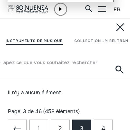
FR
Aller directement au contenu
ACTUALITÉ
Infos
INSTRUMENTS DE MUSIQUE
COLLECTION JM BELTRAN
Rechercher
Infos
Tapez ce que vous souhaitez rechercher
Voir
sur le calendrier
Il n'y a aucun élément
Page: 3 de 46 (458 éléments)
1
2
3
4