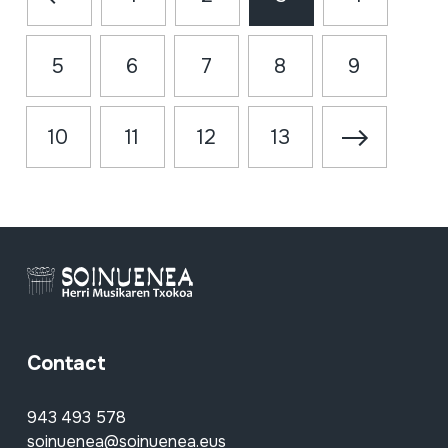
5
6
7
8
9
10
11
12
13
Contact
943 493 578
soinuenea@soinuenea.eus