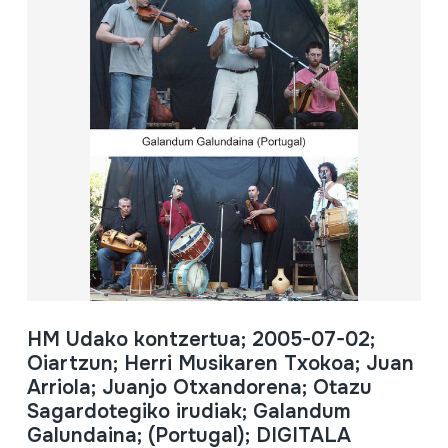
HM Udako kontzertua; 2005-07-02;
Oiartzun; Herri Musikaren Txokoa; Juan
Arriola; Juanjo Otxandorena; Otazu
Sagardotegiko irudiak; Galandum
Galundaina; (Portugal); DIGITALA