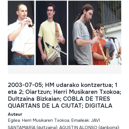
2003-07-05; HM udarako kontzertua; 1
eta 2; Oiartzun; Herri Musikaren Txokoa;
Dultzaina Bizkaian; COBLA DE TRES
QUARTANS DE LA CIUTAT; DIGITALA
Auteur
Egilea: Herri Musikaren Txokoa; Emaileak: JAVI
SANTAMARIA (dultzaina); AGUSTIN ALONSO (danborra);