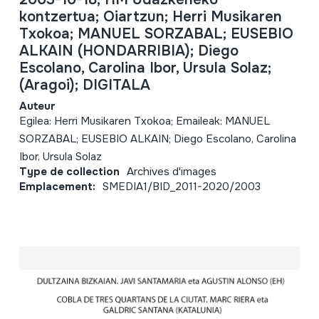
kontzertua; Oiartzun; Herri Musikaren
Txokoa; MANUEL SORZABAL; EUSEBIO
ALKAIN (HONDARRIBIA); Diego
Escolano, Carolina Ibor, Ursula Solaz;
(Aragoi); DIGITALA
Auteur
Egilea: Herri Musikaren Txokoa; Emaileak: MANUEL
SORZABAL; EUSEBIO ALKAIN; Diego Escolano, Carolina
Ibor, Ursula Solaz
Type de collection
Archives d'images
Emplacement:
SMEDIA1/BID_2011-2020/2003