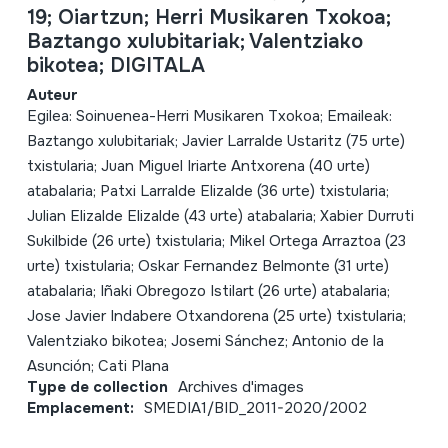
19; Oiartzun; Herri Musikaren Txokoa;
Baztango xulubitariak; Valentziako
bikotea; DIGITALA
Auteur
Egilea: Soinuenea-Herri Musikaren Txokoa; Emaileak:
Baztango xulubitariak; Javier Larralde Ustaritz (75 urte)
txistularia; Juan Miguel Iriarte Antxorena (40 urte)
atabalaria; Patxi Larralde Elizalde (36 urte) txistularia;
Julian Elizalde Elizalde (43 urte) atabalaria; Xabier Durruti
Sukilbide (26 urte) txistularia; Mikel Ortega Arraztoa (23
urte) txistularia; Oskar Fernandez Belmonte (31 urte)
atabalaria; Iñaki Obregozo Istilart (26 urte) atabalaria;
Jose Javier Indabere Otxandorena (25 urte) txistularia;
Valentziako bikotea; Josemi Sánchez; Antonio de la
Asunción; Cati Plana
Type de collection
Archives d'images
Emplacement:
SMEDIA1/BID_2011-2020/2002