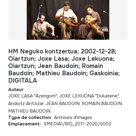
HM Neguko kontzertua; 2002-12-28;
Oiartzun; Joxe Lasa; Joxe Lekuona;
Oiartzun; Jean Baudoin; Romain
Baudoin; Mathieu Baudoin; Gaskoinia;
DIGITALA
Auteur
JOXE LASA "Azerigorri"; JOXE LEKUONA "Dukatene";
Andoitz Antzizar; JEAN BAUDOIN; ROMAIN BAUDOIN;
MATHIEU BAUDOIN
Type de collection
Archives d'images
Emplacement:
SMEDIA1/BID_2011-2020/2002