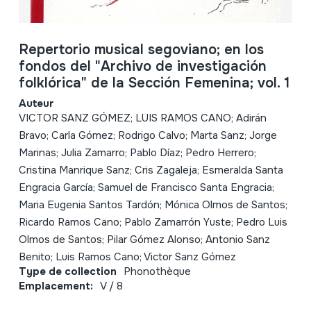
Repertorio musical segoviano; en los
fondos del "Archivo de investigación
folklórica" de la Sección Femenina; vol. 1
Auteur
VICTOR SANZ GÓMEZ; LUIS RAMOS CANO; Adirán
Bravo; Carla Gómez; Rodrigo Calvo; Marta Sanz; Jorge
Marinas; Julia Zamarro; Pablo Díaz; Pedro Herrero;
Cristina Manrique Sanz; Cris Zagaleja; Esmeralda Santa
Engracia García; Samuel de Francisco Santa Engracia;
Maria Eugenia Santos Tardón; Mónica Olmos de Santos;
Ricardo Ramos Cano; Pablo Zamarrón Yuste; Pedro Luis
Olmos de Santos; Pilar Gómez Alonso; Antonio Sanz
Benito; Luis Ramos Cano; Victor Sanz Gómez
Type de collection
Phonothèque
Emplacement:
V / 8