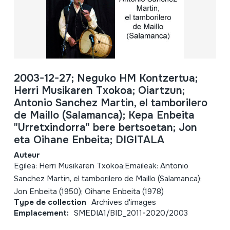
2003-12-27; Neguko HM Kontzertua;
Herri Musikaren Txokoa; Oiartzun;
Antonio Sanchez Martin, el tamborilero
de Maillo (Salamanca); Kepa Enbeita
"Urretxindorra" bere bertsoetan; Jon
eta Oihane Enbeita; DIGITALA
Auteur
Egilea: Herri Musikaren Txokoa;Emaileak: Antonio
Sanchez Martin, el tamborilero de Maillo (Salamanca);
Jon Enbeita (1950); Oihane Enbeita (1978)
Type de collection
Archives d'images
Emplacement:
SMEDIA1/BID_2011-2020/2003