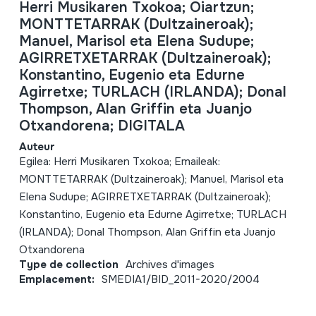
Herri Musikaren Txokoa; Oiartzun;
MONTTETARRAK (Dultzaineroak);
Manuel, Marisol eta Elena Sudupe;
AGIRRETXETARRAK (Dultzaineroak);
Konstantino, Eugenio eta Edurne
Agirretxe; TURLACH (IRLANDA); Donal
Thompson, Alan Griffin eta Juanjo
Otxandorena; DIGITALA
Auteur
Egilea: Herri Musikaren Txokoa; Emaileak:
MONTTETARRAK (Dultzaineroak); Manuel, Marisol eta
Elena Sudupe; AGIRRETXETARRAK (Dultzaineroak);
Konstantino, Eugenio eta Edurne Agirretxe; TURLACH
(IRLANDA); Donal Thompson, Alan Griffin eta Juanjo
Otxandorena
Type de collection
Archives d'images
Emplacement:
SMEDIA1/BID_2011-2020/2004