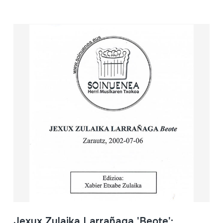
Jexux Zulaika Larrañaga 'Beote';