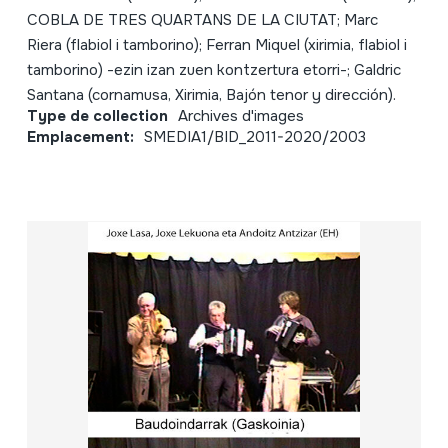
COBLA DE TRES QUARTANS DE LA CIUTAT; Marc
Riera (flabiol i tamborino); Ferran Miquel (xirimia, flabiol i
tamborino) -ezin izan zuen kontzertura etorri-; Galdric
Santana (cornamusa, Xirimia, Bajón tenor y dirección).
Type de collection
Archives d'images
Emplacement:
SMEDIA1/BID_2011-2020/2003