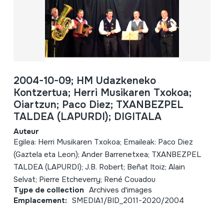
2004-10-09; HM Udazkeneko
Kontzertua; Herri Musikaren Txokoa;
Oiartzun; Paco Diez; TXANBEZPEL
TALDEA (LAPURDI); DIGITALA
Auteur
Egilea: Herri Musikaren Txokoa; Emaileak: Paco Diez
(Gaztela eta Leon); Ander Barrenetxea; TXANBEZPEL
TALDEA (LAPURDI); J.B. Robert; Beñat Itoiz; Alain
Selvat; Pierre Etcheverry; René Couadou
Type de collection
Archives d'images
Emplacement:
SMEDIA1/BID_2011-2020/2004