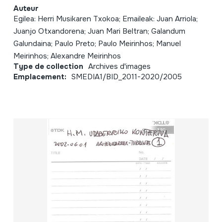
Auteur
Egilea: Herri Musikaren Txokoa; Emaileak: Juan Arriola;
Juanjo Otxandorena; Juan Mari Beltran; Galandum
Galundaina; Paulo Preto; Paulo Meirinhos; Manuel
Meirinhos; Alexandre Meirinhos
Type de collection
Archives d'images
Emplacement:
SMEDIA1/BID_2011-2020/2005