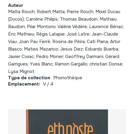
Auteur
Matta Rouch; Robert Matta; Pierre Rouch; Mixel Ducau
(Ducos); Caroline Philips; Thomas Beaudoin; Mathieu
Baudoin; Pilar Montorio; Valérie Védère; Laurence Bénac;
Éric Mathieu; Régis Latapie; José Latre; Jean-Claude
Viau; Joan Pau Ferrè; Rosina de Pèira; Cati Plana; Artur
Blasco; Maties Mazarico; Jesus Diez; Eduardo Buerba;
Javier Civiac; Pedro Moner; Geoffrey Darmani; Gérard
Garrigues; Yves Blanc; Ramon Gargallo; christian Donse;
Lysa Mignot
Type de collection
Phonothèque
Emplacement:
V / 4