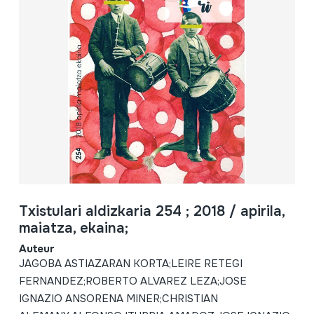
Txistulari aldizkaria 254 ; 2018 / apirila,
maiatza, ekaina;
Auteur
JAGOBA ASTIAZARAN KORTA;LEIRE RETEGI
FERNANDEZ;ROBERTO ALVAREZ LEZA;JOSE
IGNAZIO ANSORENA MINER;CHRISTIAN