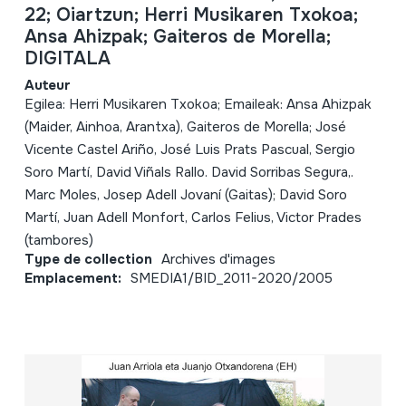
22; Oiartzun; Herri Musikaren Txokoa;
Ansa Ahizpak; Gaiteros de Morella;
DIGITALA
Auteur
Egilea: Herri Musikaren Txokoa; Emaileak: Ansa Ahizpak
(Maider, Ainhoa, Arantxa), Gaiteros de Morella; José
Vicente Castel Ariño, José Luis Prats Pascual, Sergio
Soro Martí, David Viñals Rallo. David Sorribas Segura,.
Marc Moles, Josep Adell Jovaní (Gaitas); David Soro
Martí, Juan Adell Monfort, Carlos Felius, Victor Prades
(tambores)
Type de collection
Archives d'images
Emplacement:
SMEDIA1/BID_2011-2020/2005