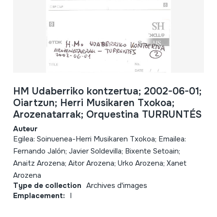
HM Udaberriko kontzertua; 2002-06-01;
Oiartzun; Herri Musikaren Txokoa;
Arozenatarrak; Orquestina TURRUNTÉS
Auteur
Egilea: Soinuenea-Herri Musikaren Txokoa; Emailea:
Fernando Jalón; Javier Soldevilla; Bixente Setoain;
Anaitz Arozena; Aitor Arozena; Urko Arozena; Xanet
Arozena
Type de collection
Archives d'images
Emplacement:
I