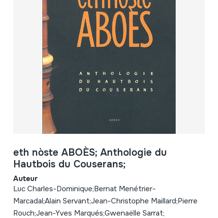
eth nòste ABOÈS; Anthologie du
Hautbois du Couserans;
Auteur
Luc Charles-Dominique;Bernat Menétrier-
Marcadal;Alain Servant;Jean-Christophe Maillard;Pierre
Rouch;Jean-Yves Marqués;Gwenaëlle Sarrat;