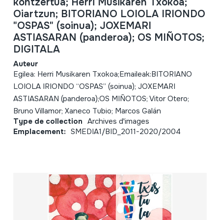
kontzertua; Herri Musikaren Txokoa;
Oiartzun; BITORIANO LOIOLA IRIONDO
"OSPAS" (soinua); JOXEMARI
ASTIASARAN (panderoa); OS MIÑOTOS;
DIGITALA
Auteur
Egilea: Herri Musikaren Txokoa;Emaileak:BITORIANO
LOIOLA IRIONDO “OSPAS” (soinua); JOXEMARI
ASTIASARAN (panderoa);OS MIÑOTOS; Vitor Otero;
Bruno Villamor; Xaneco Tubio; Marcos Galán
Type de collection
Archives d'images
Emplacement:
SMEDIA1/BID_2011-2020/2004