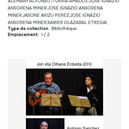
ALEMANY;ALFONSO ITURRIA AMADOZ;JOSE IGNAZIO
ANSORENA MINER.JOSE IGNAZIO ANSORENA
MINER;JASONE AKIZU PEREZ;JOSE IGNAZIO
ANSORENA MINER;XABIER OLAZABAL ETXEGIA;
Type de collection
Bibliothèque
Emplacement:
I / 2