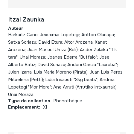
Itzal Zaunka
Auteur
Harkaitz Cano; Jexuxmai Lopetegi; Antton Olariaga;
Satxa Soriazu; David Etura; Aitor Arozena; Xanet
Arozena; Juan Manuel Urriza (Boli); Ander Zulaika "Tik
tara"; Unai Moraza; Joanes Ederra "Buffalo"; Jose
Alberto Batiz; David Soriazu; Andoni Garcia "Lauroba";
Julen Izarra; Luis Maria Moreno (Pirata); Juan Luis Perez
Mitxelena (Petti); Lidia Insausti "Sky beats"; Andrea
Lopetegi "Mor More"; Ane Arruti (Arrutiko Intxaurrak);
Unai Moraza
Type de collection
Phonothèque
Emplacement:
XI