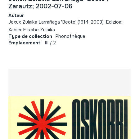
Zarautz; 2002-07-06
Auteur
Jexux Zulaika Larrañaga 'Beote' (1914-2003); Edizioa:
Xabier Etxabe Zulaika
Type de collection
Phonothèque
Emplacement:
III / 2