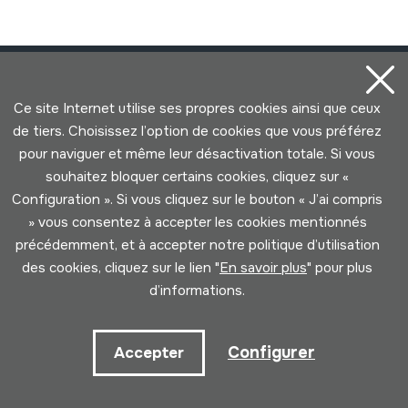
Ce site Internet utilise ses propres cookies ainsi que ceux
de tiers. Choisissez l’option de cookies que vous préférez
pour naviguer et même leur désactivation totale. Si vous
Contact
souhaitez bloquer certains cookies, cliquez sur «
Configuration ». Si vous cliquez sur le bouton « J’ai compris
943 493 578
» vous consentez à accepter les cookies mentionnés
soinuenea@soinuenea.eus
précédemment, et à accepter notre politique d’utilisation
des cookies, cliquez sur le lien "
En savoir plus
" pour plus
Tornola kalea, 6 - 20180 OIARTZUN
d’informations.
Voir sur Google Maps
Configurer
Accepter
Facebook
Youtube
Issuu
Vimeo
Flickr
SoundCloud