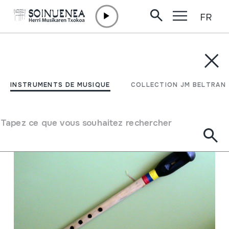
FR
Aller directement au contenu
INSTRUMENTS DE MUSIQUE
COLLECTION JM BELTRAN
Filtrer
INSTRUMENTS DE MUSIQUE
COLLECTION JM BELTRAN
Moteur de recherche
Tapez ce que vous souhaitez rechercher