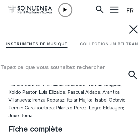
FR
Aller directement au contenu
INSTRUMENTS DE MUSIQUE
Coro San Fermin
INSTRUMENTS DE MUSIQUE
COLLECTION JM BELTRAN
abesbatza
Tapez ce que vous souhaitez rechercher
Auteur
San Fermin Abesbatza: Fermin Iriarte; Lorenzo Ondarra;
Tomás Garbizu; Francisco Escudero; Tomás Aragues;
Koldo Pastor; Luis Elizalde; Pascual Aldabe; Arantxa
Villanueva; Iranzu Reparaz; Itziar Mujika; Isabel Octavio;
Fermin Garaikoetxea; Pilartxo Perez; Leyre Elduayen;
Joxe Iturria
Fiche complète