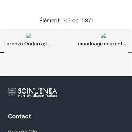
Élément: 315 de 15871
Lorenzo Ondarra; Lo kantak; Jokuak
munduagizonarentzateginada,bainaezgizonamunduarentzat; JosAnton ARTZE; "Hartzut"
Contact