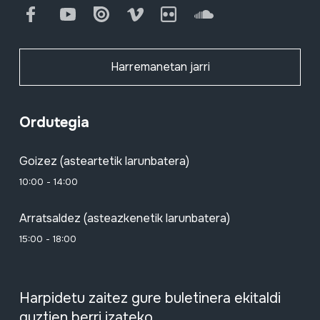
Facebook
Youtube
Issuu
Vimeo
Flickr
SoundCloud
Harremanetan jarri
Ordutegia
Goizez (asteartetik larunbatera)
10:00 - 14:00
Arratsaldez (asteazkenetik larunbatera)
15:00 - 18:00
Harpidetu zaitez gure buletinera ekitaldi
guztien berri izateko