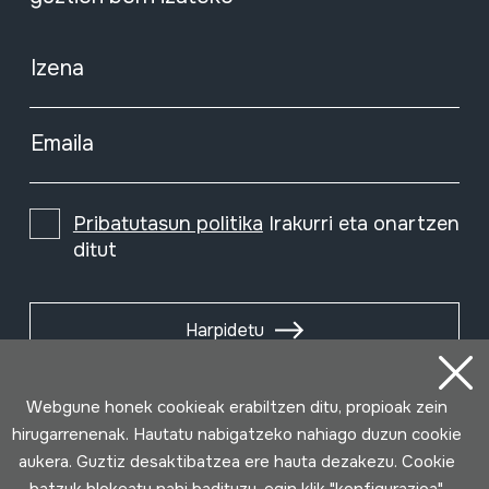
Izena
Emaila
Pribatutasun politika
Irakurri eta onartzen
ditut
Harpidetu
Webgune honek cookieak erabiltzen ditu, propioak zein
hirugarrenenak. Hautatu nabigatzeko nahiago duzun cookie
aukera. Guztiz desaktibatzea ere hauta dezakezu. Cookie