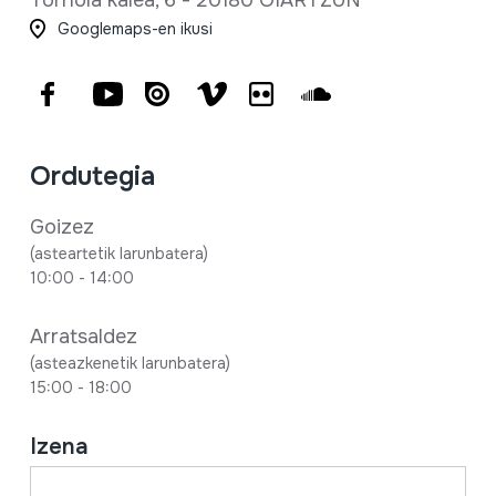
Tornola kalea, 6 - 20180 OIARTZUN
Googlemaps-en ikusi
Facebook
Youtube
Issuu
Vimeo
Flickr
SoundCloud
Ordutegia
Goizez
(asteartetik larunbatera)
10:00 - 14:00
Arratsaldez
(asteazkenetik larunbatera)
15:00 - 18:00
Izena