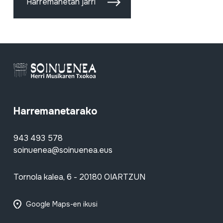
Harremanetan jarri
Harremanetarako
943 493 578
soinuenea@soinuenea.eus
Tornola kalea, 6 - 20180 OIARTZUN
Google Maps-en ikusi