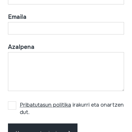
Emaila
Azalpena
Pribatutasun politika
irakurri eta onartzen
dut.