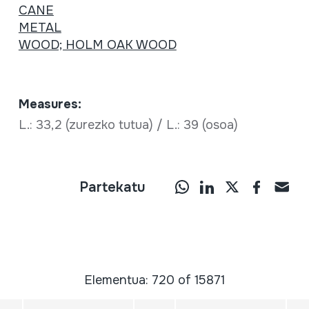
CANE
METAL
WOOD; HOLM OAK WOOD
Measures:
L.: 33,2 (zurezko tutua) / L.: 39 (osoa)
Partekatu
Elementua: 720 of 15871