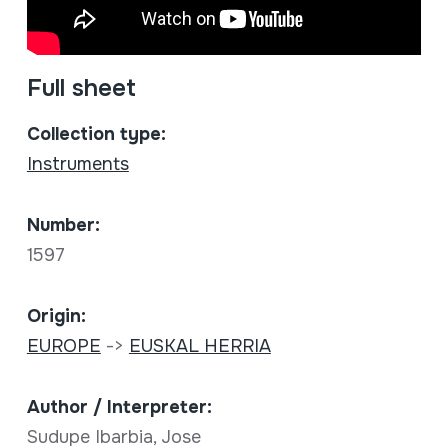
Full sheet
Collection type:
Instruments
Number:
1597
Origin:
EUROPE
->
EUSKAL HERRIA
Author / Interpreter:
Sudupe Ibarbia, Jose