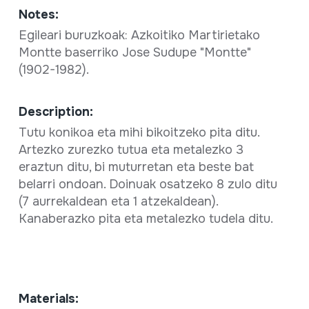
Notes:
Egileari buruzkoak: Azkoitiko Martirietako
Montte baserriko Jose Sudupe "Montte"
(1902-1982).
Description:
Tutu konikoa eta mihi bikoitzeko pita ditu.
Artezko zurezko tutua eta metalezko 3
eraztun ditu, bi muturretan eta beste bat
belarri ondoan. Doinuak osatzeko 8 zulo ditu
(7 aurrekaldean eta 1 atzekaldean).
Kanaberazko pita eta metalezko tudela ditu.
Materials: