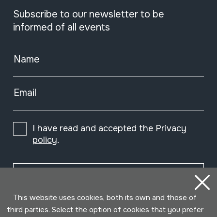
Subscribe to our newsletter to be
informed of all events
Name
Email
I have read and accepted the
Privacy
policy
.
Subscribe
This website uses cookies, both its own and those of
third parties. Select the option of cookies that you prefer