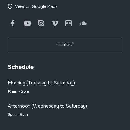
View on Google Maps
Facebook
Youtube
Issuu
Vimeo
Flickr
SoundCloud
Contact
Schedule
Morning (Tuesday to Saturday)
10am - 2pm
Afternoon (Wednesday to Saturday)
3pm - 6pm