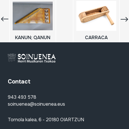
KANUN; QANUN
CARRACA
Contact
943 493 578
soinuenea@soinuenea.eus
Tornola kalea, 6 - 20180 OIARTZUN