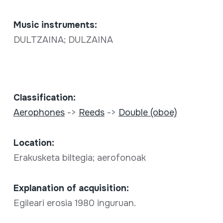
Music instruments:
DULTZAINA; DULZAINA
Classification:
Aerophones
->
Reeds
->
Double (oboe)
Location:
Erakusketa biltegia; aerofonoak
Explanation of acquisition:
Egileari erosia 1980 inguruan.