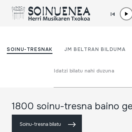
Herri
Edukira zuzenean joan
musikar
SOINU-TRESNAK
JM BELTRAN BILDUMA
museoa
Idatzi bilatu nahi duzuna
1800 soinu-tresna baino g
Soinu-tresna bilatu