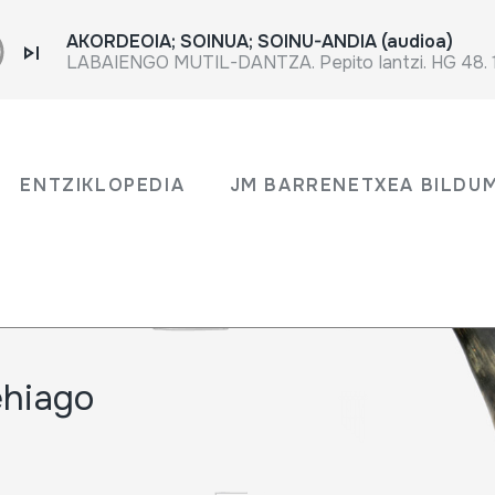
AKORDEOIA; SOINUA; SOINU-ANDIA (audioa)
LABAIENGO MUTIL-DANTZA. Pepito Iantzi. HG 48. 
en
ENTZIKLOPEDIA
JM BARRENETXEA BILDU
ehiago