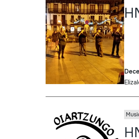
HM
Dece
Eliza
Musi
HM