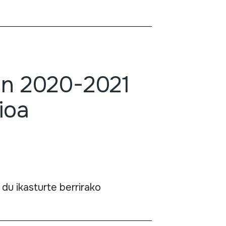
en 2020-2021
ioa
 du ikasturte berrirako