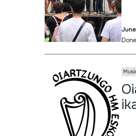
June
Done 
Musi
Oi
ik