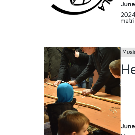
June
2024 
matri
Musi
He
June