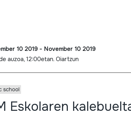
mber 10 2019 - November 10 2019
lde auzoa, 12:00etan. Oiartzun
c school
 Eskolaren kalebuelt