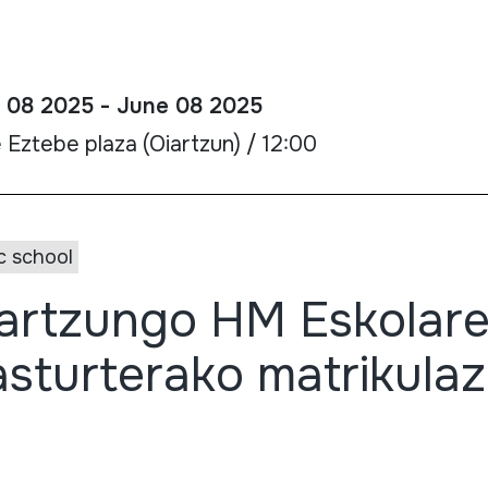
 08 2025 - June 08 2025
Eztebe plaza (Oiartzun) / 12:00
c school
artzungo HM Eskolar
asturterako matrikulaz