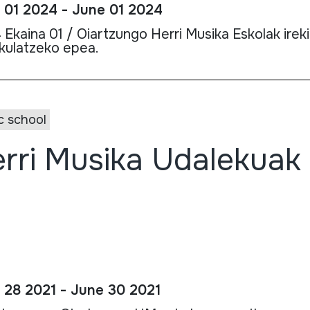
 01 2024 - June 01 2024
Ekaina 01 / Oiartzungo Herri Musika Eskolak ireki
kulatzeko epea.
c school
rri Musika Udalekuak
 28 2021 - June 30 2021