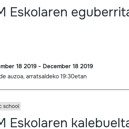
 Eskolaren eguberrit
mber 18 2019 - December 18 2019
lde auzoa, arratsaldeko 19:30etan
c school
 Eskolaren kalebuelt