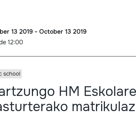
ber 13 2019 - October 13 2019
lde 12:00
c school
artzungo HM Eskolar
asturterako matrikulaz