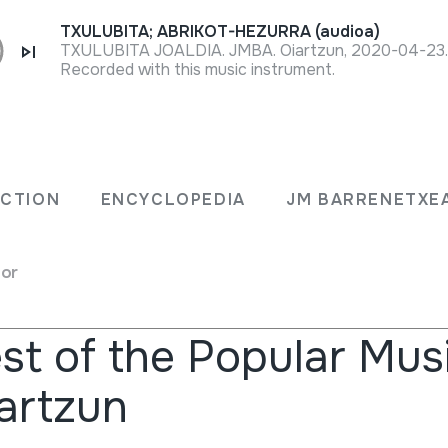
TXULUBITA; ABRIKOT-HEZURRA (audioa)
TXULUBITA JOALDIA. JMBA. Oiartzun, 2020-04-23
Recorded with this music instrument.
Se
Mu
ECTION
ENCYCLOPEDIA
JM BARRENETXE
for
c school
st of the Popular Mus
artzun