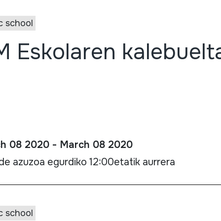
c school
 Eskolaren kalebuelt
h 08 2020 - March 08 2020
lde azuzoa egurdiko 12:00etatik aurrera
c school