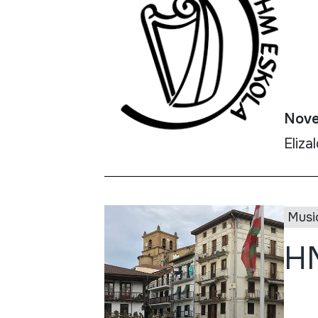
Nove
Eliza
Musi
HM