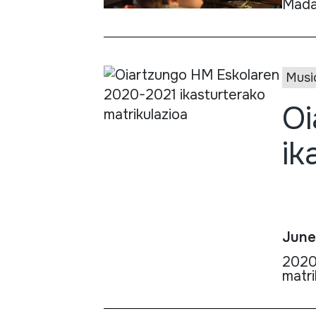
Mada
Musi
Oi
ik
June
2020 
matri