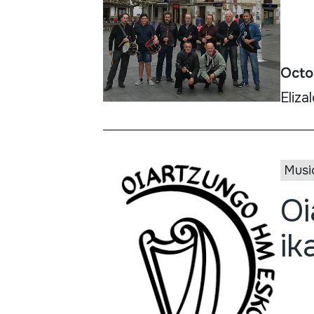
Octo
Eliza
Musi
Oi
ik