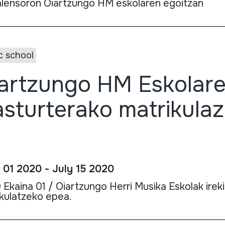
lensoron Oiartzungo HM eskolaren egoitzan
c school
artzungo HM Eskolar
asturterako matrikulaz
 01 2020 - July 15 2020
Ekaina 01 / Oiartzungo Herri Musika Eskolak ireki
kulatzeko epea.