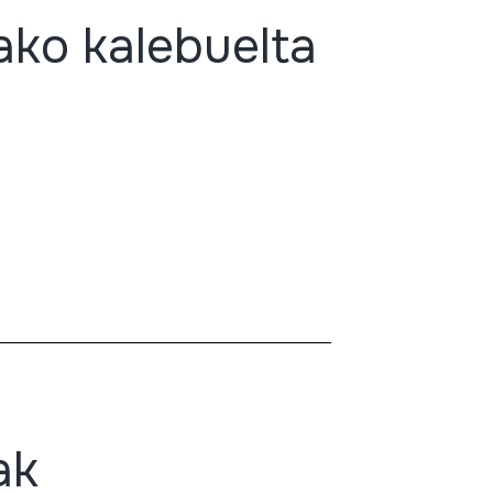
ako kalebuelta
ak