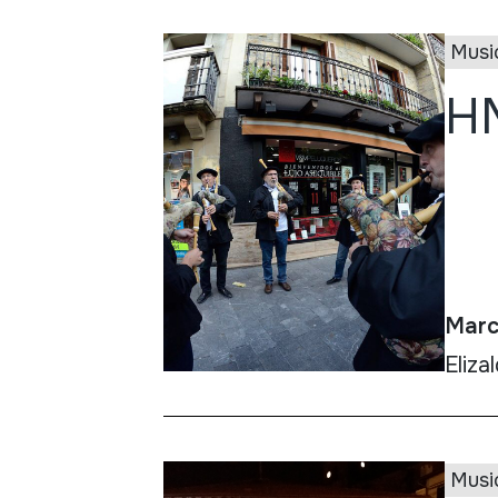
Musi
HM
Marc
Eliza
Musi