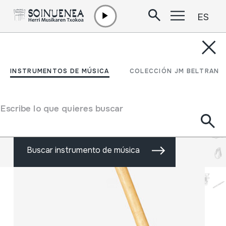
ES
Ir directamente al contenido
Museo de musica
popular
INSTRUMENTOS DE MÚSICA
COLECCIÓN JM BELTRAN
Más de 1800 instrumentos de
Escribe lo que quieres buscar
música
Buscar instrumento de música