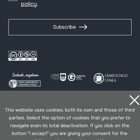
policy
.
Subscribe
Conditions for use
Privacy policy
Cookies policy
This website uses cookies, both its own and those of third
parties. Select the option of cookies that you prefer to
Developed by Lotura
navigate even its total deactivation. If you click on the
button "I accept" you are giving your consent for the