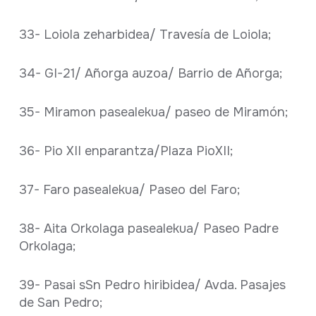
33- Loiola zeharbidea/ Travesía de Loiola;
34- GI-21/ Añorga auzoa/ Barrio de Añorga;
35- Miramon pasealekua/ paseo de Miramón;
36- Pio XII enparantza/Plaza PioXII;
37- Faro pasealekua/ Paseo del Faro;
38- Aita Orkolaga pasealekua/ Paseo Padre
Orkolaga;
39- Pasai sSn Pedro hiribidea/ Avda. Pasajes
de San Pedro;