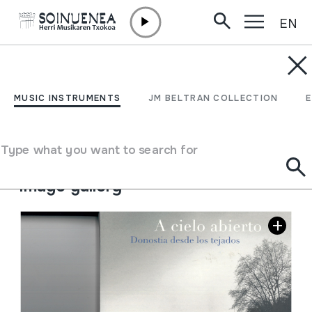
EN
Skip to content
MUSIC INSTRUMENTS
A cielo abierto. Donostia
MUSIC INSTRUMENTS
JM BELTRAN COLLECTION
desde los tejados
Type what you want to search for
Author
Javier López Altuna
Image gallery