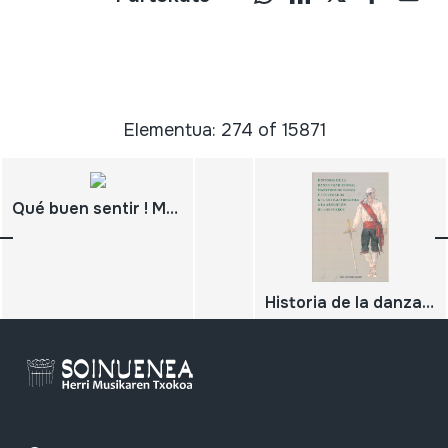
Elementua: 274 of 15871
Qué buen sentir ! Mosica e mosicos de por astí. Música y músicos de por ahí.
Historia de la danza tradicional, maestros de danza y sus legados del Antiguo Regimen a la abolición de los Fueros