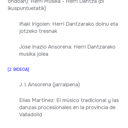
ondoan): Herri Musika - Herri Dantza (bi
ikuspuntuetatik)
Iñaki Irigoien: Herri Dantzarako doinu eta
jotzeko tresnak
Jose Inazio Ansorena: Herri Dantzarako
musika jolea
[2. BIDEOA]
J. I. Ansorena (jarraipena)
Elías Martínez: El músico tradicional y las
danzas procesionales en la provincia de
Valladolid