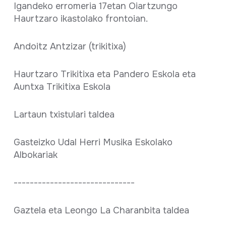
Igandeko erromeria 17etan Oiartzungo
Haurtzaro ikastolako frontoian.
Andoitz Antzizar (trikitixa)
Haurtzaro Trikitixa eta Pandero Eskola eta
Auntxa Trikitixa Eskola
Lartaun txistulari taldea
Gasteizko Udal Herri Musika Eskolako
Albokariak
------------------------------
Gaztela eta Leongo La Charanbita taldea