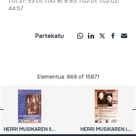
1:01:37; 53:01; 1:00:16; 8:50; 1:02:01; 1:02:02;
44:57
Partekatu
Elementua: 869 of 15871
HERRI MUSIKAREN III. JARDUNALDIAK: Herri musika eta herri dantza hezkuntza sarean; 3. Herri Musika Jardunaldiak; 2004-11-27; 2004-11-28; Oiartzun; Soinuenea
HERRI MUSIKAREN I. JARDUNALDIAK: Herri musika-bertsolaritza; 2002-11-30; 2002-12-01; Oiartzun; Soinuenea