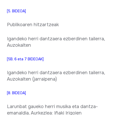
[5. BIDEOA]
Publikoaren hitzartzeak
Igandeko herri dantzaera ezberdinen tailerra,
Auzokalten
[5B, 6 eta 7 BIDEOAK]
Igandeko herri dantzaera ezberdinen tailerra,
Auzokalten (jarraipena)
[8. BIDEOA]
Larunbat gaueko herri musika eta dantza-
emanaldia. Aurkezlea: Iñaki Irigoien