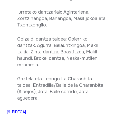
Iurretako dantzariak: Agintariena,
Zortzinangoa, Banangoa, Makil jokoa eta
Txontxongilo.
Goizaldi dantza taldea: Goierriko
dantzak. Agurra, Belauntxingoa, Makil
txikia, Zinta dantza, Boastitzea, Makil
haundi, Brokel dantza, Neska-mutilen
erromeria.
Gaztela eta Leongo La Charanbita
taldea: Entradilla/Baile de la Charanbita
(Alaejos), Jota, Baile corrido, Jota
aguedera.
[9. BIDEOA]