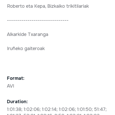
Roberto eta Kepa, Bizkaiko trikitilariak
------------------------------
Alkarkide Txaranga
Iruñeko gaiteroak
Format:
AVI
Duration:
1:01:38; 1:02:06; 1:02:14; 1:02:06; 1:01:50; 51:47;