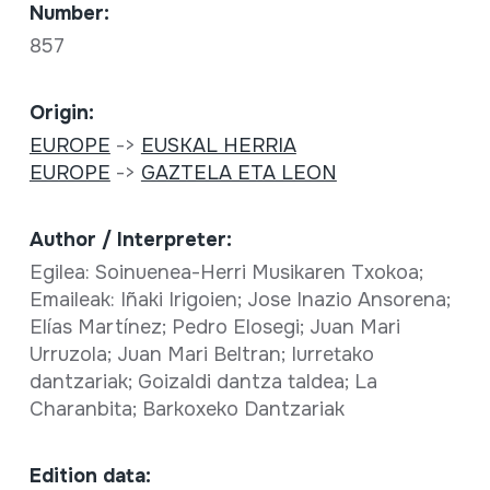
Number:
857
Origin:
EUROPE
->
EUSKAL HERRIA
EUROPE
->
GAZTELA ETA LEON
Author / Interpreter:
Egilea: Soinuenea-Herri Musikaren Txokoa;
Emaileak: Iñaki Irigoien; Jose Inazio Ansorena;
Elías Martínez; Pedro Elosegi; Juan Mari
Urruzola; Juan Mari Beltran; Iurretako
dantzariak; Goizaldi dantza taldea; La
Charanbita; Barkoxeko Dantzariak
Edition data: