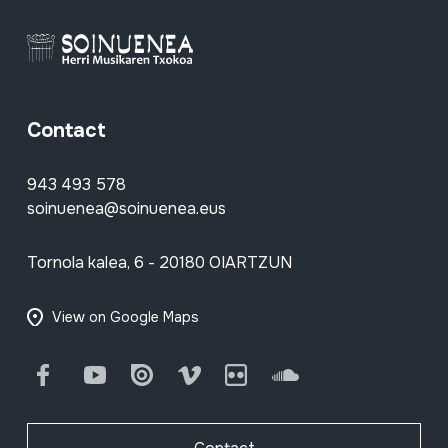
Contact
943 493 578
soinuenea@soinuenea.eus
Tornola kalea, 6 - 20180 OIARTZUN
View on Google Maps
Facebook
Youtube
Issuu
Vimeo
Flickr
SoundCloud