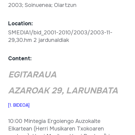
2003; Soinuenea; Oiartzun
Location:
SMEDIA1/bid_2001-2010/2003/2003-11-
29,30.hm 2 jardunaldiak
Content:
EGITARAUA
AZAROAK 29, LARUNBATA
[1. BIDEOA]
10:00 Mintegia Ergoiengo Auzokalte
Elkartean (Herri Musikaren Txokoaren