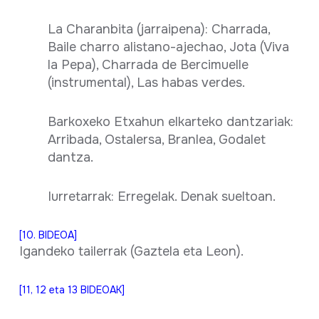
La Charanbita (jarraipena): Charrada,
Baile charro alistano-ajechao, Jota (Viva
la Pepa), Charrada de Bercimuelle
(instrumental), Las habas verdes.
Barkoxeko Etxahun elkarteko dantzariak:
Arribada, Ostalersa, Branlea, Godalet
dantza.
Iurretarrak: Erregelak. Denak sueltoan.
[10. BIDEOA]
Igandeko tailerrak (Gaztela eta Leon).
[11, 12 eta 13 BIDEOAK]