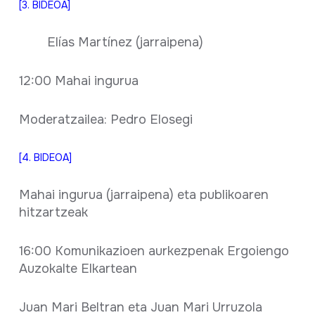
[3. BIDEOA]
Elías Martínez (jarraipena)
12:00 Mahai ingurua
Moderatzailea: Pedro Elosegi
[4. BIDEOA]
Mahai ingurua (jarraipena) eta publikoaren
hitzartzeak
16:00 Komunikazioen aurkezpenak Ergoiengo
Auzokalte Elkartean
Juan Mari Beltran eta Juan Mari Urruzola