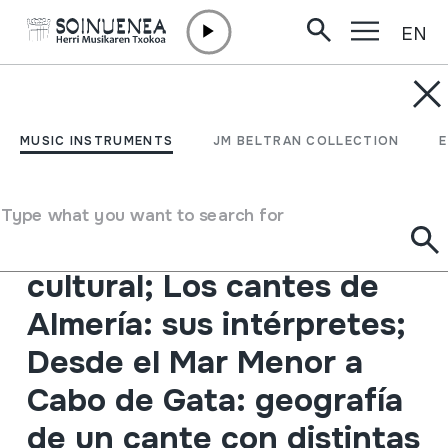
EN
Skip to content
MUSIC INSTRUMENTS
Los Cantes y el Flamenco
MUSIC INSTRUMENTS
JM BELTRAN COLLECTION
de Almería. I Congreso
Provincial; Los cantes de
Type what you want to search for
Almería: contexto socio-
cultural; Los cantes de
Almería: sus intérpretes;
Desde el Mar Menor a
Cabo de Gata: geografía
de un cante con distintas