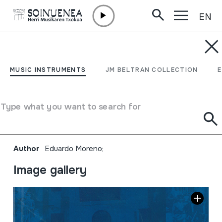
EN
Skip to content
MUSIC INSTRUMENTS
Más allá de las bandas de
MUSIC INSTRUMENTS
JM BELTRAN COLLECTION
música de Rioja Alavesa.
Antecendentes,
Type what you want to search for
formación y evolución;
Author
Eduardo Moreno;
Image gallery