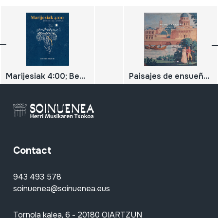
Marijesiak 4:00; Bederatzi gau hotzetan;
Paisajes de ensueño. Papeles pintados del siglo XIX. Gipuzkoa - Araba - Rioja
Contact
943 493 578
soinuenea@soinuenea.eus
Tornola kalea, 6 - 20180 OIARTZUN