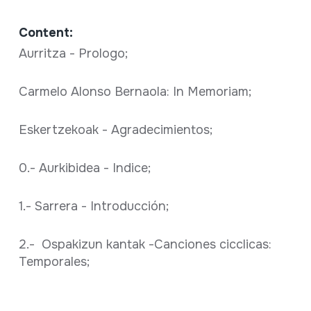
Content:
Aurritza - Prologo;
Carmelo Alonso Bernaola: In Memoriam;
Eskertzekoak - Agradecimientos;
0.- Aurkibidea - Indice;
1.- Sarrera - Introducción;
2.- Ospakizun kantak -Canciones cicclicas:
Temporales;