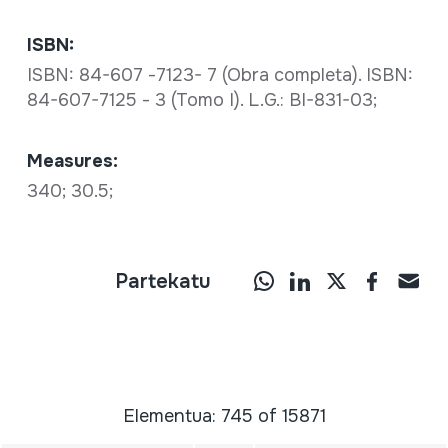
ISBN:
ISBN: 84-607 -7123- 7 (Obra completa). ISBN:
84-607-7125 - 3 (Tomo I). L.G.: BI-831-03;
Measures:
340; 30.5;
Partekatu
Elementua: 745 of 15871