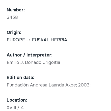
Number:
3458
Origin:
EUROPE
->
EUSKAL HERRIA
Author / Interpreter:
Emilio J. Donado Urigoitia
Edition data:
Fundación Andresa Laanda Axpe; 2003;
Location:
XVIII / 4