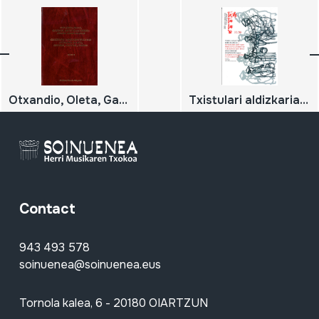
Otxandio, Oleta, Gatzaga, Legutio eta Ubideko Euskal Herri-kantak / Canciones populares vascas de Otxandio, Olaeta, Gatzaga, Legutio y Ubidea; TOMO II
Txistulari aldizkaria 263/264; Uztaila - Abuztua - Iraila / Urria - Azaroa - Abendua
Contact
943 493 578
soinuenea@soinuenea.eus
Tornola kalea, 6 - 20180 OIARTZUN