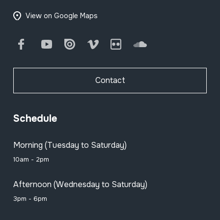
View on Google Maps
Facebook
Youtube
Issuu
Vimeo
Flickr
SoundCloud
Contact
Schedule
Morning (Tuesday to Saturday)
10am - 2pm
Afternoon (Wednesday to Saturday)
3pm - 6pm